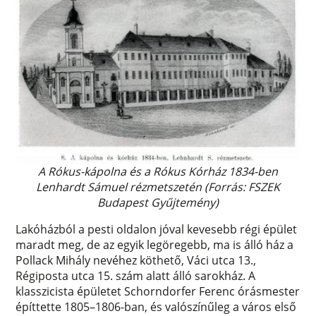
A Rókus-kápolna és a Rókus Kórház 1834-ben
Lenhardt Sámuel rézmetszetén (Forrás: FSZEK
Budapest Gyűjtemény)
Lakóházból a pesti oldalon jóval kevesebb régi épület
maradt meg, de az egyik legöregebb, ma is álló ház a
Pollack Mihály nevéhez köthető, Váci utca 13.,
Régiposta utca 15. szám alatt álló sarokház. A
klasszicista épületet Schorndorfer Ferenc órásmester
építtette 1805–1806-ban, és valószínűleg a város első