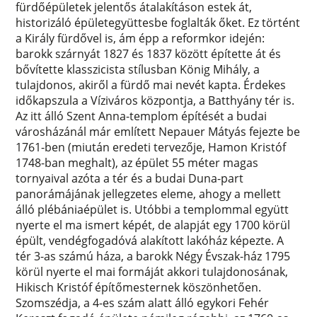
fürdőépületek jelentős átalakításon estek át,
historizáló épületegyüttesbe foglalták őket. Ez történt
a Király fürdővel is, ám épp a reformkor idején:
barokk szárnyát 1827 és 1837 között építette át és
bővítette klasszicista stílusban König Mihály, a
tulajdonos, akiről a fürdő mai nevét kapta. Érdekes
időkapszula a Víziváros központja, a Batthyány tér is.
Az itt álló Szent Anna-templom építését a budai
városházánál már említett Nepauer Mátyás fejezte be
1761-ben (miután eredeti tervezője, Hamon Kristóf
1748-ban meghalt), az épület 55 méter magas
tornyaival azóta a tér és a budai Duna-part
panorámájának jellegzetes eleme, ahogy a mellett
álló plébániaépület is. Utóbbi a templommal együtt
nyerte el ma ismert képét, de alapját egy 1700 körül
épült, vendégfogadóvá alakított lakóház képezte. A
tér 3-as számú háza, a barokk Négy Évszak-ház 1795
körül nyerte el mai formáját akkori tulajdonosának,
Hikisch Kristóf építőmesternek köszönhetően.
Szomszédja, a 4-es szám alatt álló egykori Fehér