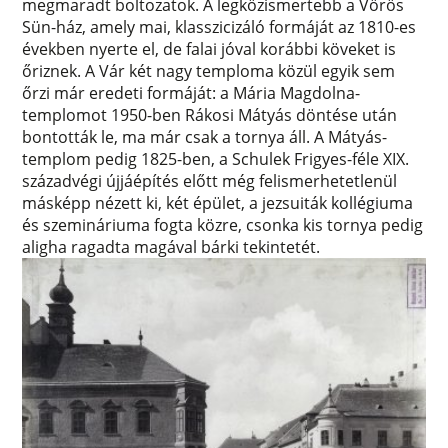
megmaradt boltozatok. A legközismertebb a Vörös
Sün-ház, amely mai, klasszicizáló formáját az 1810-es
években nyerte el, de falai jóval korábbi köveket is
őriznek. A Vár két nagy temploma közül egyik sem
őrzi már eredeti formáját: a Mária Magdolna-
templomot 1950-ben Rákosi Mátyás döntése után
bontották le, ma már csak a tornya áll. A Mátyás-
templom pedig 1825-ben, a Schulek Frigyes-féle XIX.
századvégi újjáépítés előtt még felismerhetetlenül
másképp nézett ki, két épület, a jezsuiták kollégiuma
és szemináriuma fogta közre, csonka kis tornya pedig
aligha ragadta magával bárki tekintetét.