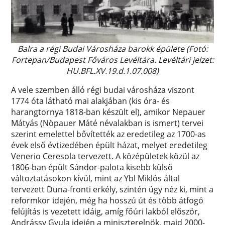
Balra a régi Budai Városháza barokk épülete (Fotó:
Fortepan/Budapest Főváros Levéltára. Levéltári jelzet:
HU.BFL.XV.19.d.1.07.008)
A vele szemben álló régi budai városháza viszont
1774 óta látható mai alakjában (kis óra- és
harangtornya 1818-ban készült el), amikor Nepauer
Mátyás (Nöpauer Máté névalakban is ismert) tervei
szerint emelettel bővítették az eredetileg az 1700-as
évek első évtizedében épült házat, melyet eredetileg
Venerio Ceresola tervezett. A középületek közül az
1806-ban épült Sándor-palota kisebb külső
változtatásokon kívül, mint az Ybl Miklós által
tervezett Duna-fronti erkély, szintén úgy néz ki, mint a
reformkor idején, még ha hosszú út és több átfogó
felújítás is vezetett idáig, amíg főúri lakból először,
Andrássy Gyula idején a miniszterelnök, majd 2000-