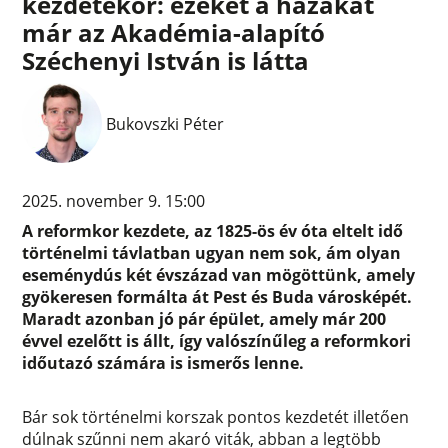
kezdetekor: ezeket a házakat
már az Akadémia-alapító
Széchenyi István is látta
Bukovszki Péter
2025. november 9. 15:00
A reformkor kezdete, az 1825-ös év óta eltelt idő
történelmi távlatban ugyan nem sok, ám olyan
eseménydús két évszázad van mögöttünk, amely
gyökeresen formálta át Pest és Buda városképét.
Maradt azonban jó pár épület, amely már 200
évvel ezelőtt is állt, így valószínűleg a reformkori
időutazó számára is ismerős lenne.
Bár sok történelmi korszak pontos kezdetét illetően
dúlnak szűnni nem akaró viták, abban a legtöbb