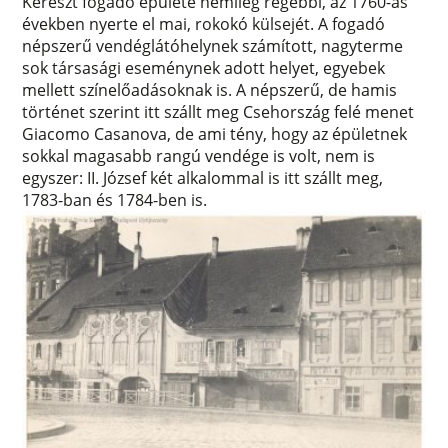
Kereszt fogadó épülete némileg régebbi, az 1760-as
években nyerte el mai, rokokó külsejét. A fogadó
népszerű vendéglátóhelynek számított, nagyterme
sok társasági eseménynek adott helyet, egyebek
mellett színelőadásoknak is. A népszerű, de hamis
történet szerint itt szállt meg Csehország felé menet
Giacomo Casanova, de ami tény, hogy az épületnek
sokkal magasabb rangú vendége is volt, nem is
egyszer: II. József két alkalommal is itt szállt meg,
1783-ban és 1784-ben is.