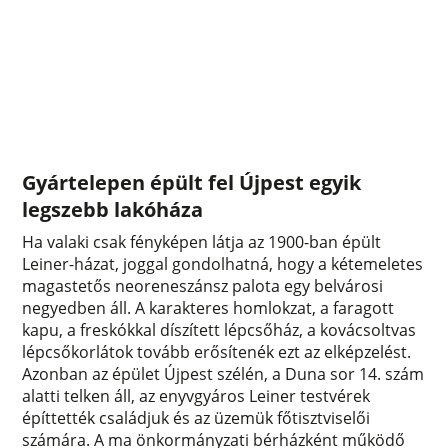
Gyártelepen épült fel Újpest egyik
legszebb lakóháza
Ha valaki csak fényképen látja az 1900-ban épült
Leiner-házat, joggal gondolhatná, hogy a kétemeletes
magastetős neoreneszánsz palota egy belvárosi
negyedben áll. A karakteres homlokzat, a faragott
kapu, a freskókkal díszített lépcsőház, a kovácsoltvas
lépcsőkorlátok tovább erősítenék ezt az elképzelést.
Azonban az épület Újpest szélén, a Duna sor 14. szám
alatti telken áll, az enyvgyáros Leiner testvérek
építtették családjuk és az üzemük főtisztviselői
számára. A ma önkormányzati bérházként működő