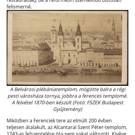
restaurálták), de a reformkori szemlélődő biztosan
felismerné.
A Belvárosi plébániatemplom, mögötte balra a régi
pesti városháza tornya, jobbra a ferences templomé.
A felvétel 1870-ben készült (Fotó: FSZEK Budapest
Gyűjtemény)
Miközben a Ferenciek tere az elmúlt 200 évben
teljesen átalakult, az Alcantarai Szent Péter-templom,
1743-as felszentelése óta nem sokat változott. Kivéve