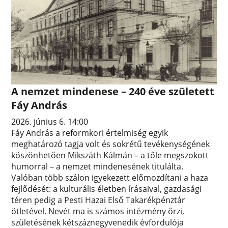
A nemzet mindenese – 240 éve született
Fáy András
2026. június 6. 14:00
Fáy András a reformkori értelmiség egyik
meghatározó tagja volt és sokrétű tevékenységének
köszönhetően Mikszáth Kálmán – a tőle megszokott
humorral – a nemzet mindenesének titulálta.
Valóban több szálon igyekezett előmozdítani a haza
fejlődését: a kulturális életben írásaival, gazdasági
téren pedig a Pesti Hazai Első Takarékpénztár
ötletével. Nevét ma is számos intézmény őrzi,
születésének kétszáznegyvenedik évfordulója