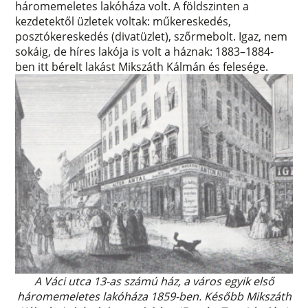
háromemeletes lakóháza volt. A földszinten a
kezdetektől üzletek voltak: műkereskedés,
posztókereskedés (divatüzlet), szőrmebolt. Igaz, nem
sokáig, de híres lakója is volt a háznak: 1883–1884-
ben itt bérelt lakást Mikszáth Kálmán és felesége.
A Váci utca 13-as számú ház, a város egyik első
háromemeletes lakóháza 1859-ben. Később Mikszáth