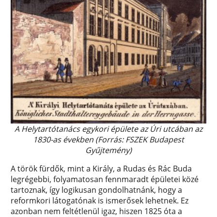
A Helytartótanács egykori épülete az Úri utcában az
1830-as években (Forrás: FSZEK Budapest
Gyűjtemény)
A török fürdők, mint a Király, a Rudas és Rác Buda
legrégebbi, folyamatosan fennmaradt épületei közé
tartoznak, így logikusan gondolhatnánk, hogy a
reformkori látogatónak is ismerősek lehetnek. Ez
azonban nem feltétlenül igaz, hiszen 1825 óta a