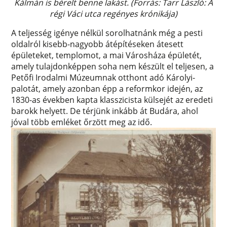
Kálmán is bérelt benne lakást. (Forrás: Tarr László: A
régi Váci utca regényes krónikája)
A teljesség igénye nélkül sorolhatnánk még a pesti
oldalról kisebb-nagyobb átépítéseken átesett
épületeket, templomot, a mai Városháza épületét,
amely tulajdonképpen soha nem készült el teljesen, a
Petőfi Irodalmi Múzeumnak otthont adó Károlyi-
palotát, amely azonban épp a reformkor idején, az
1830-as években kapta klasszicista külsejét az eredeti
barokk helyett. De térjünk inkább át Budára, ahol
jóval több emléket őrzött meg az idő.