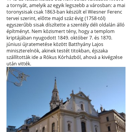
a tornyát, amelyik az egyik legszebb a városban: a mai
toronysisak csak 1863-ban készült el Wiesner Ferenc
tervei szerint, előtte majd száz évig (1758-tól)
egyszerűbb sisak díszítette a szentély déli oldalán álló
építményt. Nem közismert tény, hogy a templom
kriptájában nyugodott 1849. október 7. és 1870.
júniusi újratemetése között Batthyány Lajos
miniszterelnök, akinek testét titokban, éjszaka
szállították ide a Rókus Kórházból, ahová a kivégzése
után vitték.