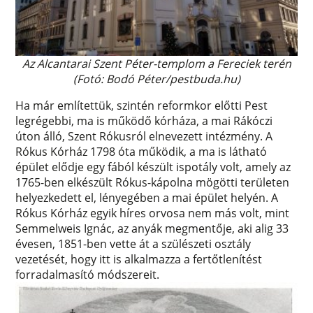
Az Alcantarai Szent Péter-templom a Fereciek terén
(Fotó: Bodó Péter/pestbuda.hu)
Ha már említettük, szintén reformkor előtti Pest
legrégebbi, ma is működő kórháza, a mai Rákóczi
úton álló, Szent Rókusról elnevezett intézmény. A
Rókus Kórház 1798 óta működik, a ma is látható
épület elődje egy fából készült ispotály volt, amely az
1765-ben elkészült Rókus-kápolna mögötti területen
helyezkedett el, lényegében a mai épület helyén. A
Rókus Kórház egyik híres orvosa nem más volt, mint
Semmelweis Ignác, az anyák megmentője, aki alig 33
évesen, 1851-ben vette át a szülészeti osztály
vezetését, hogy itt is alkalmazza a fertőtlenítést
forradalmasító módszereit.