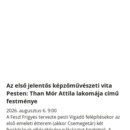
Az első jelentős képzőművészeti vita
Pesten: Than Mór Attila lakomája című
festménye
2026. augusztus 6. 9:00
A Feszl Frigyes tervezte pesti Vigadó felépítésekor az
első emeleti étterem (akkor Csemegetár) két
freskójának elkészítésére pályázatot hirdettek. A