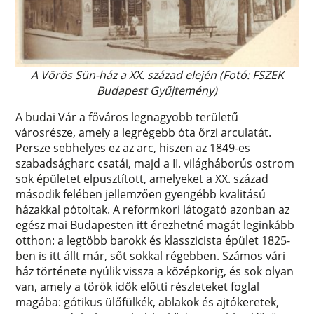
A Vörös Sün-ház a XX. század elején (Fotó: FSZEK
Budapest Gyűjtemény)
A budai Vár a főváros legnagyobb területű
városrésze, amely a legrégebb óta őrzi arculatát.
Persze sebhelyes ez az arc, hiszen az 1849-es
szabadságharc csatái, majd a II. világháborús ostrom
sok épületet elpusztított, amelyeket a XX. század
második felében jellemzően gyengébb kvalitású
házakkal pótoltak. A reformkori látogató azonban az
egész mai Budapesten itt érezhetné magát leginkább
otthon: a legtöbb barokk és klasszicista épület 1825-
ben is itt állt már, sőt sokkal régebben. Számos vári
ház története nyúlik vissza a középkorig, és sok olyan
van, amely a török idők előtti részleteket foglal
magába: gótikus ülőfülkék, ablakok és ajtókeretek,