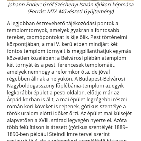
Johann Ender: Gróf Széchenyi István ifjúkori képmása
(Forrás: MTA Művészeti Gyűjtemény)
A legjobban észrevehető tájékozódási pontok a
templomtornyok, amelyek gyakran a fontosabb
tereket, csomópontokat is kijelölik. Pest történelmi
központjában, a mai V. kerületben mindjárt két
fontos templom tornyait is megpillanthatjuk egymás
közvetlen közelében: a Belvárosi plébániatemplom
két tornyát és a pesti ferencesek templomáét,
amelyek nemhogy a reformkor óta, de jóval
régebben állnak a helyükön. A Budapest-Belvárosi
Nagyboldogasszony főplébánia-templom az egyik
legkorábbi épület a pesti oldalon, elődje már az
Árpád-korban is állt, a mai épület legrégebbi részei
román kori köveket is rejtenek, gótikus szentélye a
török uralom előtti időket őrzi. Az épület mai külsejét
alapvetően a XVIII. század legvégén nyerte el. Azóta
több felújításon is átesett (gótikus szentélyét 1889–
1890-ben például Steindl Imre tervei szerint