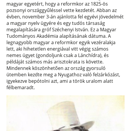
magyar egyetért, hogy a reformkor az 1825-ös
pozsonyi országgyűléssel vette kezdetét. Abban az
évben, november 3-án ajánlotta fel egyévi jövedelmét
a magyar nyelv ügyére és egy tudós társaság
megalapítására gróf Széchenyi István. Ez a Magyar
Tudományos Akadémia alapításának dátuma. A
legnagyobb magyar a reformkor egyik vezéralakja
lett, aki hihetetlen energiával vitt végig számos
nemes ügyet (gondoljunk csak a Lánchídra), és
példáját számos más arisztokrata is követte.
Mindennek köszönhetően az ország gyorsuló
ütemben kezdte meg a Nyugathoz való felzárkózást,
igyekezve bepótolni azt, ami a török uralom alatt
félbemaradt.