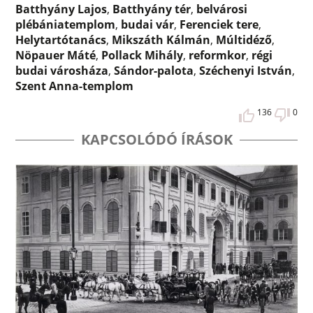
Batthyány Lajos
,
Batthyány tér
,
belvárosi
plébániatemplom
,
budai vár
,
Ferenciek tere
,
Helytartótanács
,
Mikszáth Kálmán
,
Múltidéző
,
Nöpauer Máté
,
Pollack Mihály
,
reformkor
,
régi
budai városháza
,
Sándor-palota
,
Széchenyi István
,
Szent Anna-templom
136
0
KAPCSOLÓDÓ ÍRÁSOK