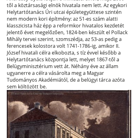
től a köztársasági elnök hivatala nem lett. Az egykori
Helytartótanács Úri utcai épületegyüttese szintén
nem modern kori építmény: az 51-es szám alatti
klasszicista ház épp a reformkor hivatalos kezdetét
jelentő évet megelőzően, 1824-ben készült el Pollack
Mihály tervei szerint, szomszédja, az 53-as pedig a
ferencesek kolostora volt 1741-1786-ig, amikor II.
József hivatali célra elkobozta, s tíz évvel később a
Helytartótanács központja lett, melyet 1867-től a
Belügyminisztérium vett át. Néhány éve az állam
ugyanerre a célra vásárolta meg a Magyar
Tudományos Akadémiától, de a belügyi tárca azóta
sem költözött be.