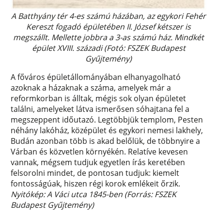
A Batthyány tér 4-es számú házában, az egykori Fehér
Kereszt fogadó épületében II. József kétszer is
megszállt. Mellette jobbra a 3-as számú ház. Mindkét
épület XVIII. századi (Fotó: FSZEK Budapest
Gyűjtemény)
A főváros épületállományában elhanyagolható
azoknak a házaknak a száma, amelyek már a
reformkorban is álltak, mégis sok olyan épületet
találni, amelyeket látva ismerősen sóhajtana fel a
megszeppent időutazó. Legtöbbjük templom, Pesten
néhány lakóház, középület és egykori nemesi lakhely,
Budán azonban több is akad belőlük, de többnyire a
Várban és közvetlen környékén. Relatíve kevesen
vannak, mégsem tudjuk egyetlen írás keretében
felsorolni mindet, de pontosan tudjuk: kiemelt
fontosságúak, hiszen régi korok emlékeit őrzik.
Nyitókép: A Váci utca 1845-ben (Forrás: FSZEK
Budapest Gyűjtemény)