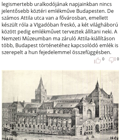
legismertebb uralkodójának napjainkban nincs
jelentősebb köztéri emlékműve Budapesten. De
számos Attila utca van a fővárosban, emellett
készült róla a VIgadóban freskó, a két világháború
között pedig emlékművet terveztek állítani neki. A
Nemzeti Múzeumban ma záruló Attila-kiállításon
több, Budapest történetéhez kapcsolódó emlék is
szerepelt a hun fejedelemmel összefüggésben.
0
0