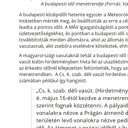
A budapesti idő menetrendje (Forrás: Vas
A budapesti középidőt hetente egyszer a Meteoroló
Intézetben mérték meg, és beállították az erre a c
leadta a pontos időt. A MÁV Igazgatóságától a ponto
üzletvezetőségekhez, és pontban a budapesti idő sz
továbbították minden állomásra, ahol az állomás ór
vasutasnak, akit zsebóra viselésére köteleztek, ehhez
A magyarországi vasutaknál tehát a budapesti idő t
vasút külön hirdetményben hívta fel az utazóközön
az érkezési időnél kifejezetten feltüntették, hogy a
menetrendben. A Cs. K. szab. déli vasút hirdetése 
számában például így hangzott:
„Cs. k. szab. déli vasút. (Hirdetmé
é. május 16-étól kezdve a menetre
szerint fognak közzétenni. A pályai
vonalakra nézve a Prágán átmenő d
területén levő vonalokra nézve ped
idő. Az átmenet a prágai időből a 