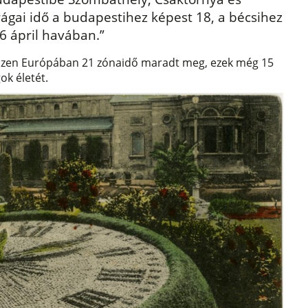
ágai idő a budapestihez képest 18, a bécsihez
6 ápril havában.”
hiszen Európában 21 zónaidő maradt meg, ezek még 15
ok életét.