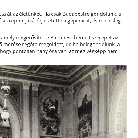
tta át az életünket. Ha csak Budapestre gondolunk, a
si központjává, fejlesztette a gépiparát, és mellesleg
, amely megerősítette Budapest kiemelt szerepét az
dő mérése régóta megoldott, de ha belegondolunk, a
os, hogy pontosan hány óra van, az meg végképp nem