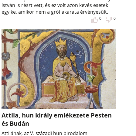
István is részt vett, és ez volt azon kevés esetek
egyike, amikor nem a gróf akarata érvényesült.
0
0
Attila, hun király emlékezete Pesten
és Budán
Attilának, az V. századi hun birodalom