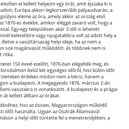
ezően el kellett helyezni egy órát, amit éjszaka ki is
 átadott, Európa akkori legkorszerűbb pályaudvarán, a
ngsúlyos eleme az óra, amely akkor az ország első
 az 1870-es évekbe, amikor eléggé zavaró volt, hogy a
sal. Egy-egy településen akár 3 idő is lehetett
 minél keletebbre vagy nyugatabbra volt az adott hely a
 illetve a vasúttársaság helyi ideje, ha az nem a
gyon sok magánvasút működött, és többnek nem is
t ritka.
etet 150 évvel ezelőtt, 1876-ban elégelték meg, és
birodalmon belül két egységes időről, hisz külön időt
k területeken érdekes módon nem a bécsi, hanem a
szágon a budapesti. A megegyezés 1876. március 2-án
állami vasutakra is vonatkozott. A budapesti és a prágai
 át kellett állítani az órákat.
jedéséhez, hisz az összes, Magyarországon működő
ti időt használta. Ugyan az Osztrák Államvasút
máson a helyi időt tüntette fel a menetrendjében, a