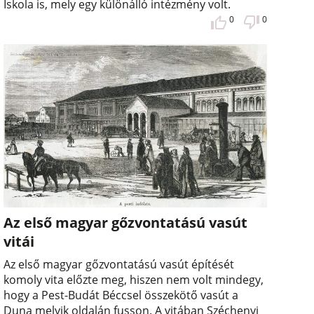
Iskola is, mely egy különálló intézmény volt.
0
0
Az első magyar gőzvontatású vasút
vitái
Az első magyar gőzvontatású vasút építését
komoly vita előzte meg, hiszen nem volt mindegy,
hogy a Pest-Budát Béccsel összekötő vasút a
Duna melyik oldalán fusson. A vitában Széchenyi