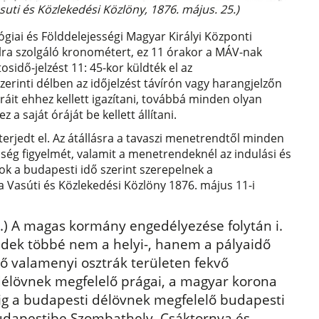
uti és Közlekedési Közlöny, 1876. május. 25.)
giai és Földdelejességi Magyar Királyi Központi
élra szolgáló kronométert, ez 11 órakor a MÁV-nak
sidő-jelzést 11: 45-kor küldték el az
erinti délben az időjelzést távírón vagy harangjelzőn
áit ehhez kellett igazítani, továbbá minden olyan
 a saját óráját be kellett állítani.
erjedt el. Az átállásra a tavaszi menetrendtől minden
ség figyelmét, valamit a menetrendeknél az indulási és
zok a budapesti idő szerint szerepelnek a
a Vasúti és Közlekedési Közlöny 1876. május 11-i
ny.) A magas kormány engedélyezése folytán i.
ndek többé nem a helyi-, hanem a pályaidő
dő valamenyi osztrák területen fekvő
élövnek megfelelő prágai, a magyar korona
ig a budapesti délövnek megfelelő budapesti
budapestibe Szombathely, Csáktornya és