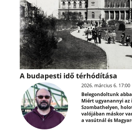
A budapesti idő térhódítása
2026. március 6. 17:00
Belegondoltunk abba,
Miért ugyanannyi az
Szombathelyen, holot
valójában máskor van?
a vasútnál és Magyar