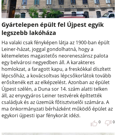
Gyártelepen épült fel Újpest egyik
legszebb lakóháza
Ha valaki csak fényképen látja az 1900-ban épült
Leiner-házat, joggal gondolhatná, hogy a
kétemeletes magastetős neoreneszánsz palota
egy belvárosi negyedben áll. A karakteres
homlokzat, a faragott kapu, a freskókkal díszített
lépcsőház, a kovácsoltvas lépcsőkorlátok tovább
erősítenék ezt az elképzelést. Azonban az épület
Újpest szélén, a Duna sor 14. szám alatti telken
áll, az enyvgyáros Leiner testvérek építtették
családjuk és az üzemük főtisztviselői számára. A
ma önkormányzati bérházként működő épület az
egykori újpesti ipar fénykorát idézi.
0
0