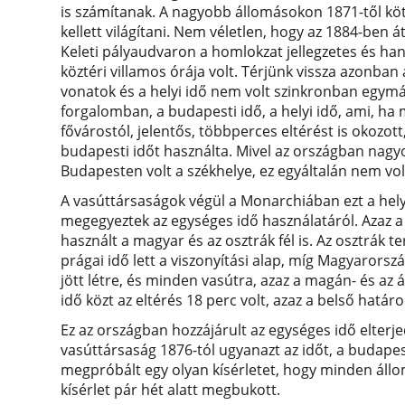
is számítanak. A nagyobb állomásokon 1871-től kötel
kellett világítani. Nem véletlen, hogy az 1884-ben
Keleti pályaudvaron a homlokzat jellegzetes és ha
köztéri villamos órája volt. Térjünk vissza azonban
vonatok és a helyi idő nem volt szinkronban egymás
forgalomban, a budapesti idő, a helyi idő, ami, ha
fővárostól, jelentős, többperces eltérést is okozott,
budapesti időt használta. Mivel az országban na
Budapesten volt a székhelye, ez egyáltalán nem vol
A vasúttársaságok végül a Monarchiában ezt a helyz
megegyeztek az egységes idő használatáról. Azaz a 
használt a magyar és az osztrák fél is. Az osztrá
prágai idő lett a viszonyítási alap, míg Magyaror
jött létre, és minden vasútra, azaz a magán- és az 
idő közt az eltérés 18 perc volt, azaz a belső határon
Ez az országban hozzájárult az egységes idő elter
vasúttársaság 1876-tól ugyanazt az időt, a budapes
megpróbált egy olyan kísérletet, hogy minden állo
kísérlet pár hét alatt megbukott.