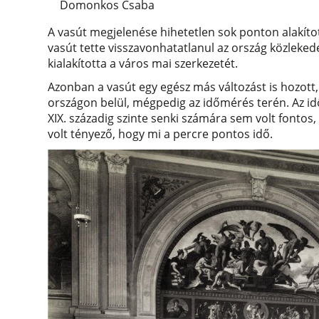
Domonkos Csaba
A vasút megjelenése hihetetlen sok ponton alakíto
vasút tette visszavonhatatlanul az ország közlekedé
kialakította a város mai szerkezetét.
Azonban a vasút egy egész más változást is hozott
országon belül, mégpedig az időmérés terén. Az i
XIX. századig szinte senki számára sem volt font
volt tényező, hogy mi a percre pontos idő.