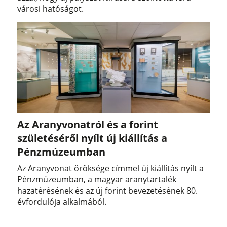
városi hatóságot.
Az Aranyvonatról és a forint
születéséről nyílt új kiállítás a
Pénzmúzeumban
Az Aranyvonat öröksége címmel új kiállítás nyílt a
Pénzmúzeumban, a magyar aranytartalék
hazatérésének és az új forint bevezetésének 80.
évfordulója alkalmából.