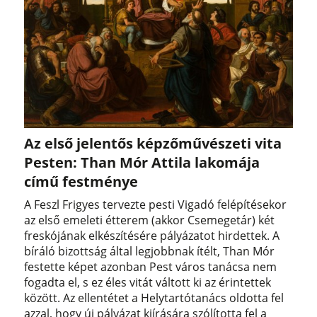
Az első jelentős képzőművészeti vita
Pesten: Than Mór Attila lakomája
című festménye
A Feszl Frigyes tervezte pesti Vigadó felépítésekor
az első emeleti étterem (akkor Csemegetár) két
freskójának elkészítésére pályázatot hirdettek. A
bíráló bizottság által legjobbnak ítélt, Than Mór
festette képet azonban Pest város tanácsa nem
fogadta el, s ez éles vitát váltott ki az érintettek
között. Az ellentétet a Helytartótanács oldotta fel
azzal, hogy új pályázat kiírására szólította fel a