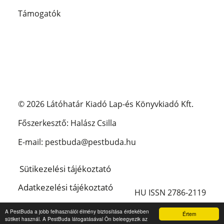
Támogatók
© 2026 Látóhatár Kiadó Lap-és Könyvkiadó Kft.
Főszerkesztő: Halász Csilla
E-mail: pestbuda@pestbuda.hu
Sütikezelési tájékoztató
Adatkezelési tájékoztató
HU ISSN 2786-2119
Impresszum
A PestBuda a jobb felhasználói élmény biztosítása érdekében
Értem
sütiket használ. A PestBuda látogatásával Ön beleegyezik az