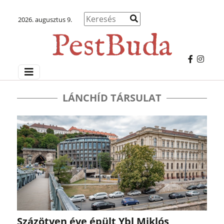
2026. augusztus 9.
LÁNCHÍD TÁRSULAT
Százötven éve épült Ybl Miklós