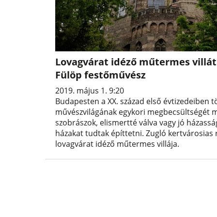
Lovagvárat idéző műtermes villát 
Fülöp festőművész
2019. május 1. 9:20
Budapesten a XX. század első évtizedeiben t
művészvilágának egykori megbecsültségét mu
szobrászok, elismertté válva vagy jó házassá
házakat tudtak építtetni. Zugló kertvárosias
lovagvárat idéző műtermes villája.