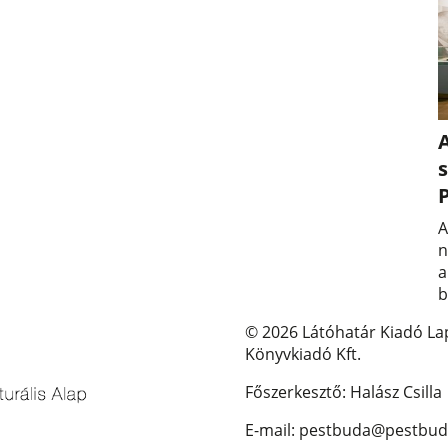
A
s
A
n
a
b
© 2026 Látóhatár Kiadó La
Könyvkiadó Kft.
Főszerkesztő: Halász Csilla
E-mail: pestbuda@pestbud