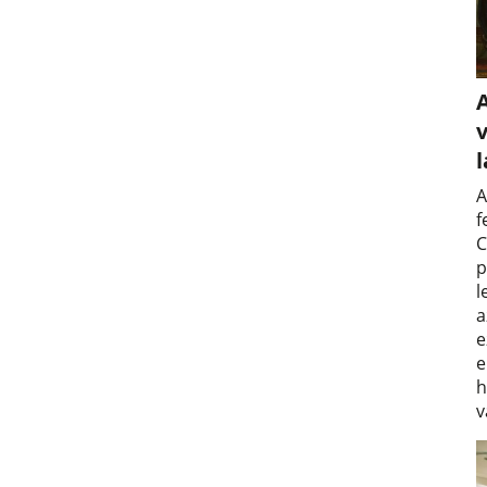
v
A
f
C
p
l
a
e
e
h
v