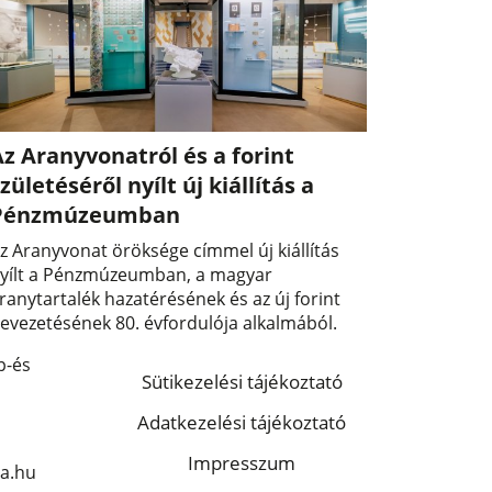
z Aranyvonatról és a forint
zületéséről nyílt új kiállítás a
Pénzmúzeumban
z Aranyvonat öröksége címmel új kiállítás
yílt a Pénzmúzeumban, a magyar
ranytartalék hazatérésének és az új forint
evezetésének 80. évfordulója alkalmából.
p-és
Sütikezelési tájékoztató
Adatkezelési tájékoztató
Impresszum
a.hu