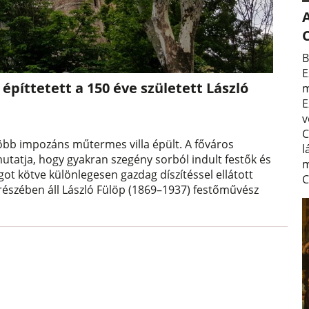
A
B
E
építtetett a 150 éve született László
m
E
v
C
öbb impozáns műtermes villa épült. A főváros
l
tatja, hogy gyakran szegény sorból indult festők és
m
got kötve különlegesen gazdag díszítéssel ellátott
C
 részében áll László Fülöp (1869–1937) festőművész