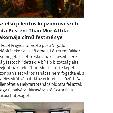
Az első jelentős képzőművészeti
ita Pesten: Than Mór Attila
lakomája című festménye
 Feszl Frigyes tervezte pesti Vigadó
elépítésekor az első emeleti étterem (akkor
semegetár) két freskójának elkészítésére
ályázatot hirdettek. A bíráló bizottság által
egjobbnak ítélt, Than Mór festette képet
zonban Pest város tanácsa nem fogadta el, s
z éles vitát váltott ki az érintettek között. Az
llentétet a Helytartótanács oldotta fel azzal,
ogy új pályázat kiírására szólította fel a
árosi hatóságot.