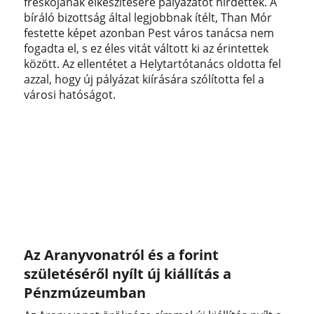
freskójának elkészítésére pályázatot hirdettek. A
bíráló bizottság által legjobbnak ítélt, Than Mór
festette képet azonban Pest város tanácsa nem
fogadta el, s ez éles vitát váltott ki az érintettek
között. Az ellentétet a Helytartótanács oldotta fel
azzal, hogy új pályázat kiírására szólította fel a
városi hatóságot.
Az Aranyvonatról és a forint
születéséről nyílt új kiállítás a
Pénzmúzeumban