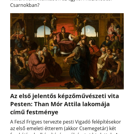
Csarnokban?
Az első jelentős képzőművészeti vita
Pesten: Than Mór Attila lakomája
című festménye
A Feszl Frigyes tervezte pesti Vigadó felépítésekor
az első emeleti étterem (akkor Csemegetár) két