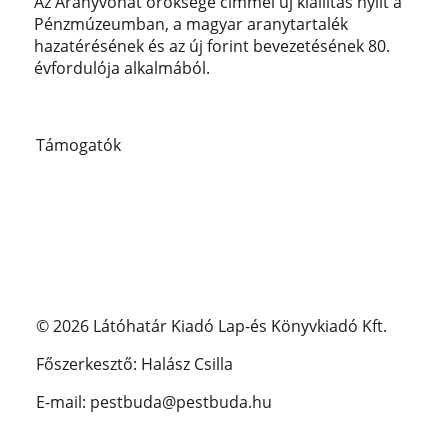
Az Aranyvonat öröksége címmel új kiállítás nyílt a
Pénzmúzeumban, a magyar aranytartalék
hazatérésének és az új forint bevezetésének 80.
évfordulója alkalmából.
Támogatók
© 2026 Látóhatár Kiadó Lap-és Könyvkiadó Kft.
Főszerkesztő: Halász Csilla
E-mail: pestbuda@pestbuda.hu