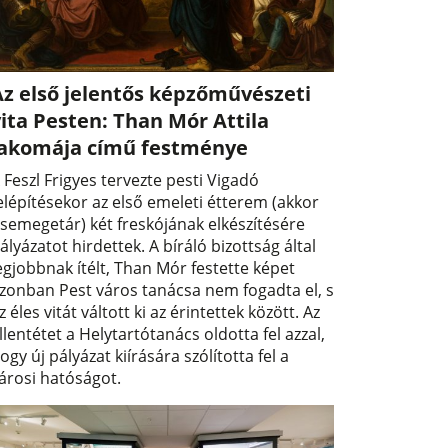
Az első jelentős képzőművészeti
ita Pesten: Than Mór Attila
lakomája című festménye
 Feszl Frigyes tervezte pesti Vigadó
elépítésekor az első emeleti étterem (akkor
semegetár) két freskójának elkészítésére
ályázatot hirdettek. A bíráló bizottság által
egjobbnak ítélt, Than Mór festette képet
zonban Pest város tanácsa nem fogadta el, s
z éles vitát váltott ki az érintettek között. Az
llentétet a Helytartótanács oldotta fel azzal,
ogy új pályázat kiírására szólította fel a
árosi hatóságot.