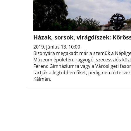
Házak, sorsok, virágdíszek: Kőrös
2019. június 13. 10:00
Bizonyára megakadt már a szemük a Néplige
Múzeum épületén: ragyogó, szecessziós közé
Ferenc Gimnáziumra vagy a Városligeti fasor
tartják a legtöbben őket, pedig nem ő terve
Kálmán.