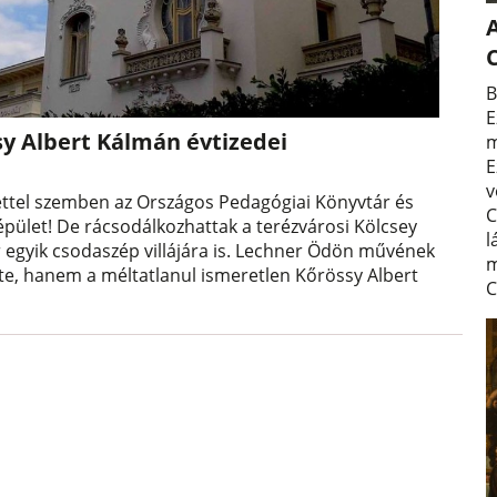
A
B
E
sy Albert Kálmán évtizedei
m
E
v
ttel szemben az Országos Pedagógiai Könyvtár és
C
pület! De rácsodálkozhattak a terézvárosi Kölcsey
l
 egyik csodaszép villájára is. Lechner Ödön művének
m
zte, hanem a méltatlanul ismeretlen Kőrössy Albert
C