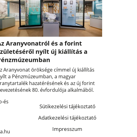
z Aranyvonatról és a forint
zületéséről nyílt új kiállítás a
Pénzmúzeumban
z Aranyvonat öröksége címmel új kiállítás
yílt a Pénzmúzeumban, a magyar
ranytartalék hazatérésének és az új forint
evezetésének 80. évfordulója alkalmából.
p-és
Sütikezelési tájékoztató
Adatkezelési tájékoztató
Impresszum
a.hu