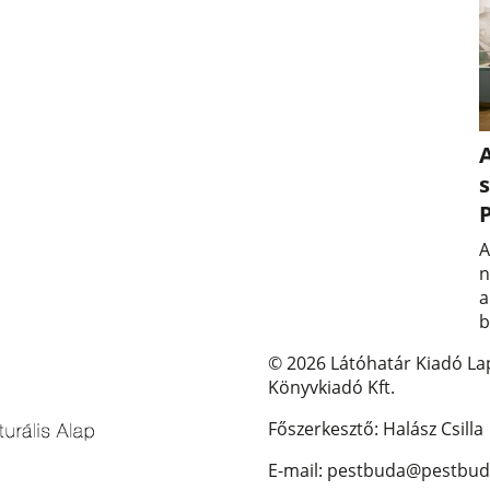
A
s
A
n
a
b
© 2026 Látóhatár Kiadó La
Könyvkiadó Kft.
Főszerkesztő: Halász Csilla
E-mail: pestbuda@pestbud