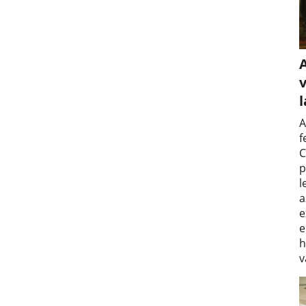
v
A
f
C
p
l
a
e
e
h
v