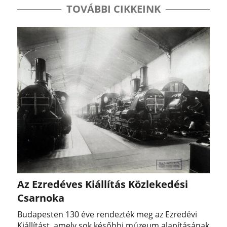
TOVÁBBI CIKKEINK
Az Ezredéves Kiállítás Közlekedési
Csarnoka
Budapesten 130 éve rendezték meg az Ezredévi
Kiállítást, amely sok későbbi múzeum alapításának