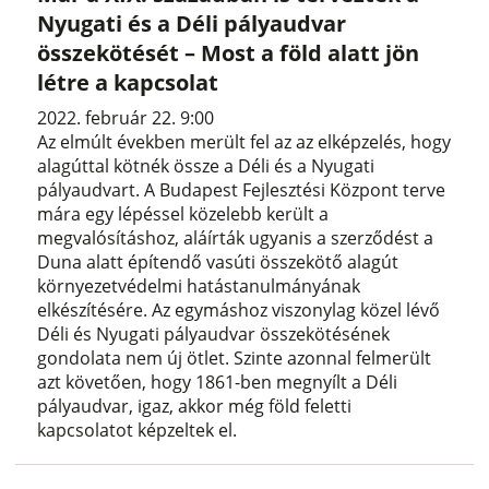
Nyugati és a Déli pályaudvar
összekötését – Most a föld alatt jön
létre a kapcsolat
2022. február 22. 9:00
Az elmúlt években merült fel az az elképzelés, hogy
alagúttal kötnék össze a Déli és a Nyugati
pályaudvart. A Budapest Fejlesztési Központ terve
mára egy lépéssel közelebb került a
megvalósításhoz, aláírták ugyanis a szerződést a
Duna alatt építendő vasúti összekötő alagút
környezetvédelmi hatástanulmányának
elkészítésére. Az egymáshoz viszonylag közel lévő
Déli és Nyugati pályaudvar összekötésének
gondolata nem új ötlet. Szinte azonnal felmerült
azt követően, hogy 1861-ben megnyílt a Déli
pályaudvar, igaz, akkor még föld feletti
kapcsolatot képzeltek el.