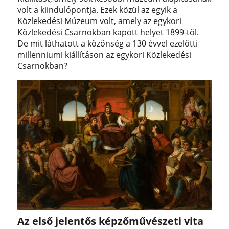
volt a kiindulópontja. Ezek közül az egyik a
Közlekedési Múzeum volt, amely az egykori
Közlekedési Csarnokban kapott helyet 1899-től.
De mit láthatott a közönség a 130 évvel ezelőtti
millenniumi kiállításon az egykori Közlekedési
Csarnokban?
Az első jelentős képzőművészeti vita