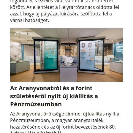
fogadta el, s ez éles vitát váltott ki az érintettek
között. Az ellentétet a Helytartótanács oldotta fel
azzal, hogy új pályázat kiírására szólította fel a
városi hatóságot.
Az Aranyvonatról és a forint
születéséről nyílt új kiállítás a
Pénzmúzeumban
Az Aranyvonat öröksége címmel új kiállítás nyílt a
Pénzmúzeumban, a magyar aranytartalék
hazatérésének és az új forint bevezetésének 80.