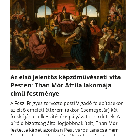
Az első jelentős képzőművészeti vita
Pesten: Than Mór Attila lakomája
című festménye
A Feszl Frigyes tervezte pesti Vigadó felépítésekor
az első emeleti étterem (akkor Csemegetár) két
freskójának elkészítésére pályázatot hirdettek. A
bíráló bizottság által legjobbnak ítélt, Than Mór
festette képet azonban Pest város tanácsa nem