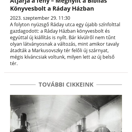
Átjárja a fény – Megnyílt a Bibliás
Könyvesbolt a Ráday Házban
2023. szeptember 29. 11:30
A folyton nyüzsgő Ráday utca egy újabb színfolttal
gazdagodott: a Ráday Házban könyvesbolt és
egyúttal új kiállítás is nyílt. Bár kívülről nem tűnt
olyan látványosnak a változás, mint amikor tavaly
átadták a Markusovszky tér felőli új szárnyat,
mégis kíváncsiak voltunk, milyen lett az új belső
tér.
TOVÁBBI CIKKEINK