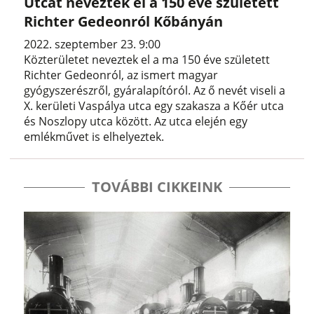
Utcát neveztek el a 150 éve született
Richter Gedeonról Kőbányán
2022. szeptember 23. 9:00
Közterületet neveztek el a ma 150 éve született
Richter Gedeonról, az ismert magyar
gyógyszerészről, gyáralapítóról. Az ő nevét viseli a
X. kerületi Vaspálya utca egy szakasza a Kőér utca
és Noszlopy utca között. Az utca elején egy
emlékművet is elhelyeztek.
TOVÁBBI CIKKEINK