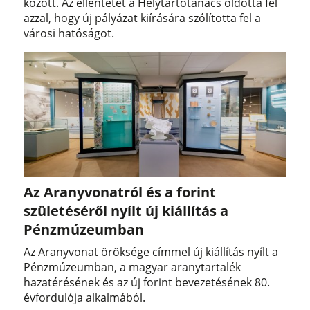
között. Az ellentétet a Helytartótanács oldotta fel
azzal, hogy új pályázat kiírására szólította fel a
városi hatóságot.
Az Aranyvonatról és a forint
születéséről nyílt új kiállítás a
Pénzmúzeumban
Az Aranyvonat öröksége címmel új kiállítás nyílt a
Pénzmúzeumban, a magyar aranytartalék
hazatérésének és az új forint bevezetésének 80.
évfordulója alkalmából.