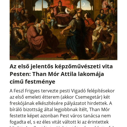
Az első jelentős képzőművészeti vita
Pesten: Than Mór Attila lakomája
című festménye
A Feszl Frigyes tervezte pesti Vigadó felépítésekor
az első emeleti étterem (akkor Csemegetár) két
freskójának elkészítésére pályázatot hirdettek. A
bíráló bizottság által legjobbnak ítélt, Than Mór
festette képet azonban Pest város tanácsa nem
fogadta el, s ez éles vitát váltott ki az érintettek