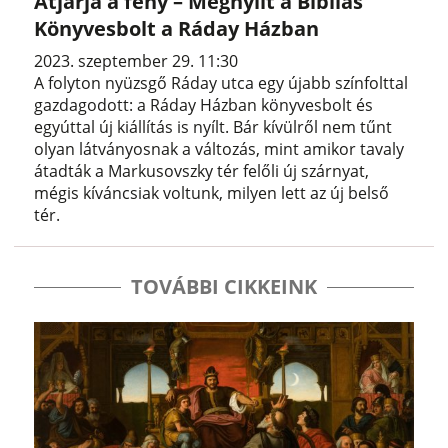
Átjárja a fény – Megnyílt a Bibliás
Könyvesbolt a Ráday Házban
2023. szeptember 29. 11:30
A folyton nyüzsgő Ráday utca egy újabb színfolttal
gazdagodott: a Ráday Házban könyvesbolt és
egyúttal új kiállítás is nyílt. Bár kívülről nem tűnt
olyan látványosnak a változás, mint amikor tavaly
átadták a Markusovszky tér felőli új szárnyat,
mégis kíváncsiak voltunk, milyen lett az új belső
tér.
TOVÁBBI CIKKEINK