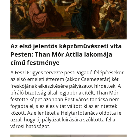
Az első jelentős képzőművészeti vita
Pesten: Than Mór Attila lakomája
című festménye
A Feszl Frigyes tervezte pesti Vigadó felépítésekor
az első emeleti étterem (akkor Csemegetár) két
freskójának elkészítésére pályázatot hirdettek. A
bíráló bizottság által legjobbnak ítélt, Than Mór
festette képet azonban Pest város tanácsa nem
fogadta el, s ez éles vitát váltott ki az érintettek
között. Az ellentétet a Helytartótanács oldotta fel
azzal, hogy új pályázat kiírására szólította fel a
városi hatóságot.