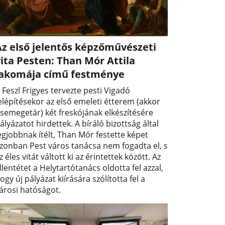
Az első jelentős képzőművészeti
ita Pesten: Than Mór Attila
lakomája című festménye
 Feszl Frigyes tervezte pesti Vigadó
elépítésekor az első emeleti étterem (akkor
semegetár) két freskójának elkészítésére
ályázatot hirdettek. A bíráló bizottság által
egjobbnak ítélt, Than Mór festette képet
zonban Pest város tanácsa nem fogadta el, s
z éles vitát váltott ki az érintettek között. Az
llentétet a Helytartótanács oldotta fel azzal,
ogy új pályázat kiírására szólította fel a
árosi hatóságot.