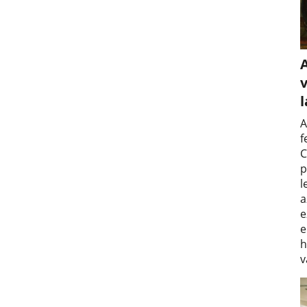
v
A
f
C
p
l
a
e
e
h
v