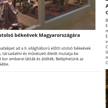
A
B
E
m
i utolsó békeévek Magyarországára
E
v
C
natképet ad a II. világháború előtti utolsó békeévek
l
i, társadalmi és művészeti életét mutatja be
m
t kor emberei látták és átélték. Beléphetünk az
C
kébe.