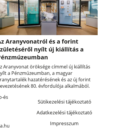
z Aranyvonatról és a forint
zületéséről nyílt új kiállítás a
Pénzmúzeumban
z Aranyvonat öröksége címmel új kiállítás
yílt a Pénzmúzeumban, a magyar
ranytartalék hazatérésének és az új forint
evezetésének 80. évfordulója alkalmából.
p-és
Sütikezelési tájékoztató
Adatkezelési tájékoztató
Impresszum
a.hu