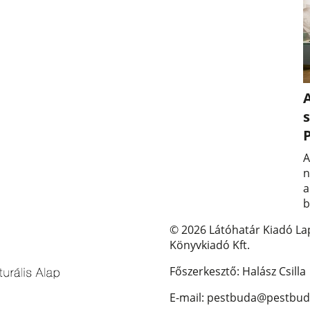
A
s
A
n
a
b
© 2026 Látóhatár Kiadó La
Könyvkiadó Kft.
Főszerkesztő: Halász Csilla
E-mail: pestbuda@pestbud