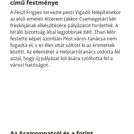
című festménye
A Feszl Frigyes tervezte pesti Vigadó felépítésekor
az első emeleti étterem (akkor Csemegetár) két
freskójának elkészítésére pályázatot hirdettek. A
bíráló bizottság által legjobbnak ítélt, Than Mór
festette képet azonban Pest város tanácsa nem
fogadta el, s ez éles vitát váltott ki az érintettek
között. Az ellentétet a Helytartótanács oldotta fel
azzal, hogy új pályázat kiírására szólította fel a
városi hatóságot.
Az Aranyvonatról és a forint