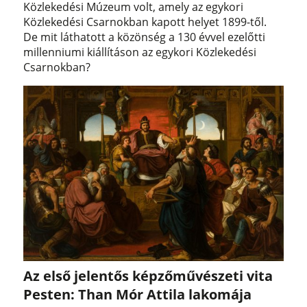
Közlekedési Múzeum volt, amely az egykori
Közlekedési Csarnokban kapott helyet 1899-től.
De mit láthatott a közönség a 130 évvel ezelőtti
millenniumi kiállításon az egykori Közlekedési
Csarnokban?
Az első jelentős képzőművészeti vita
Pesten: Than Mór Attila lakomája