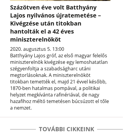
Százötven éve volt Batthyány
Lajos nyilvános újratemetése –
Kivégzése után titokban
hantolták el a 42 éves
miniszterelnököt
2020. augusztus 5. 13:00
Batthyány Lajos gróf, az első magyar felelős
miniszterelnök kivégzése egy lemoshatatlan
szégyenfoltja a szabadságharc utáni
megtorlásoknak. A miniszterelnököt
titokban temették el, majd 21 évvel később,
1870-ben hatalmas pompával, a politikai
helyzet megkívánta rafinériával, de nagy
hazafihoz méltó temetésen búcsúzott el tőle
a nemzet.
TOVÁBBI CIKKEINK