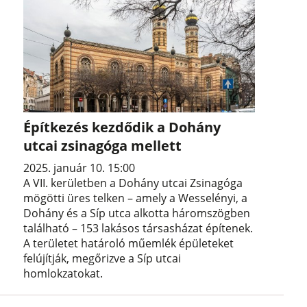
Építkezés kezdődik a Dohány
utcai zsinagóga mellett
2025. január 10. 15:00
A VII. kerületben a Dohány utcai Zsinagóga
mögötti üres telken – amely a Wesselényi, a
Dohány és a Síp utca alkotta háromszögben
található – 153 lakásos társasházat építenek.
A területet határoló műemlék épületeket
felújítják, megőrizve a Síp utcai
homlokzatokat.