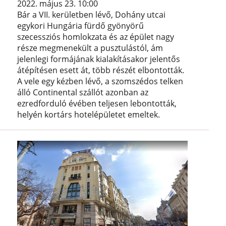
2022. május 23. 10:00
Bár a VII. kerületben lévő, Dohány utcai
egykori Hungária fürdő gyönyörű
szecessziós homlokzata és az épület nagy
része megmenekült a pusztulástól, ám
jelenlegi formájának kialakításakor jelentős
átépítésen esett át, több részét elbontották.
A vele egy kézben lévő, a szomszédos telken
álló Continental szállót azonban az
ezredforduló évében teljesen lebontották,
helyén kortárs hotelépületet emeltek.