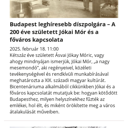
Budapest leghíresebb díszpolgára – A
200 éve született Jókai Mór és a
főváros kapcsolata
2025. február 18. 11:00
Kétszáz éve született Ásvai Jókay Móric, vagy
ahogy mindnyájan ismerjük, Jókai Mór, „a nagy
mesemondó”, aki regényeivel, közéleti
tevékenységével és rendkívüli munkabírásával
meghatározta a XIX. századi magyar kultúrát.
Bicentenáriuma alkalmából cikkünkben Jókai és a
főváros kapcsolatát mutatjuk be: hogyan kötődött
Budapesthez, milyen helyszínekhez fűzték az
emlékei, hol élt, és miként örökítette meg a város
átalakulását műveiben.