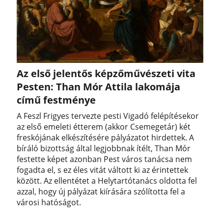
Az első jelentős képzőművészeti vita
Pesten: Than Mór Attila lakomája
című festménye
A Feszl Frigyes tervezte pesti Vigadó felépítésekor
az első emeleti étterem (akkor Csemegetár) két
freskójának elkészítésére pályázatot hirdettek. A
bíráló bizottság által legjobbnak ítélt, Than Mór
festette képet azonban Pest város tanácsa nem
fogadta el, s ez éles vitát váltott ki az érintettek
között. Az ellentétet a Helytartótanács oldotta fel
azzal, hogy új pályázat kiírására szólította fel a
városi hatóságot.