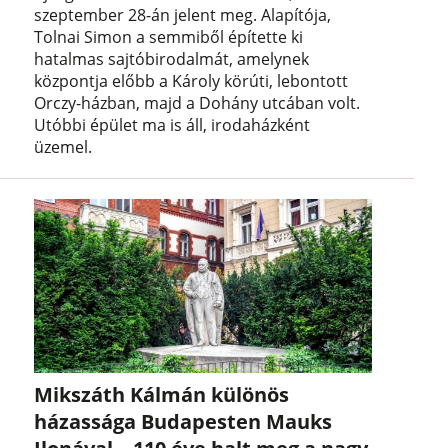
szeptember 28-án jelent meg. Alapítója,
Tolnai Simon a semmiből építette ki
hatalmas sajtóbirodalmát, amelynek
központja előbb a Károly körúti, lebontott
Orczy-házban, majd a Dohány utcában volt.
Utóbbi épület ma is áll, irodaházként
üzemel.
Mikszáth Kálmán különös
házassága Budapesten Mauks