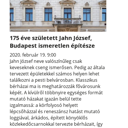
175 éve született Jahn József,
Budapest ismeretlen építésze
2020. február 19. 9:00
Jahn József neve valószínűleg csak
keveseknek cseng ismerősen. Pedig az általa
tervezett épületekkel számos helyen lehet
találkozni a pesti belvárosban. Klasszikus
bérházai ma is meghatározzák fővárosunk
képét. A kívülről többnyire egységes formát
mutató házakat igazán belül tette
izgalmassá: a körfolyosó helyett
lépcsőházzal és reneszánsz hatást mutató
loggiával, árkádos, épített könyöklős
közlekedőcsarnokkal tervezte bérházait, így