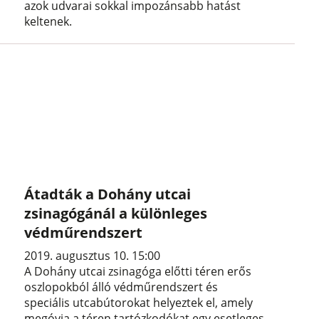
azok udvarai sokkal impozánsabb hatást
keltenek.
Átadták a Dohány utcai
zsinagógánál a különleges
védműrendszert
2019. augusztus 10. 15:00
A Dohány utcai zsinagóga előtti téren erős
oszlopokból álló védműrendszert és
speciális utcabútorokat helyeztek el, amely
megóvja a téren tartózkodókat egy esetleges