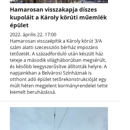
Hamarosan visszakapja díszes
kupoláit a Károly körúti műemlék
épület
2022. április 22. 17:00
Hamarosan visszaépítik a Károly körút 3/A
szám alatti szecessziós bérház impozáns
tetőzetét. A századforduló után készült ház
teteje a második világháborúban megsérült,
és később leegyszerűsítve állították helyre. A
napjainkban a Belvárosi Színháznak is
otthont adó épület tetőrekonstrukcióját egy
múlt héten megjelent kormányrendelet tette
kiemelt beruházássá.