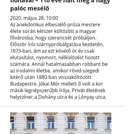
Ilonával – 110 éve halt meg a nagy
palóc mesélő
2020. május 28. 10:00
Az anekdotikus elbeszélő próza mestere
élete során kétszer költözött a magyar
fővárosba, hogy szerencsét próbáljon.
Először írói szárnypróbálgatása kezdetén,
1873-ban, ám az ezt követő öt év csak
elutasítást, nyomort, nélkülözést hozott
számára. Annál hatalmasabban robbant be
az irodalmi életbe, amikor rövid szegedi
kitérő után 1880-ban visszaköltözött
Budapestre. Jókai Mór mellett ő volt a kor
másik legnépszerűbb írója. Privát életének
helyszínei: a Dohány utca és a Lónyay utca.