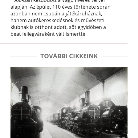
1908-ban kezdődött a Vágó fivérek tervei
alapján. Az épület 110 éves története során
azonban nem csupán a játékáruháznak,
hanem autókereskedésnek és művészeti
klubnak is otthont adott, sőt egyidőben a
beat fellegváraként vált ismertté.
TOVÁBBI CIKKEINK