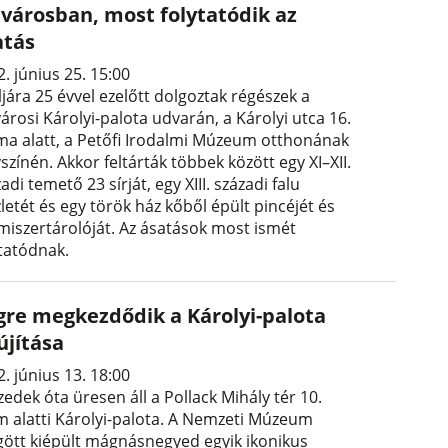
lvárosban, most folytatódik az
atás
. június 25. 15:00
jára 25 évvel ezelőtt dolgoztak régészek a
árosi Károlyi-palota udvarán, a Károlyi utca 16.
ma alatt, a Petőfi Irodalmi Múzeum otthonának
színén. Akkor feltárták többek között egy XI–XII.
adi temető 23 sírját, egy XIII. századi falu
letét és egy török ház kőből épült pincéjét és
lmiszertárolóját. Az ásatások most ismét
ytatódnak.
gre megkezdődik a Károlyi-palota
újítása
. június 13. 18:00
zedek óta üresen áll a Pollack Mihály tér 10.
m alatti Károlyi-palota. A Nemzeti Múzeum
ött kiépült mágnásnegyed egyik ikonikus