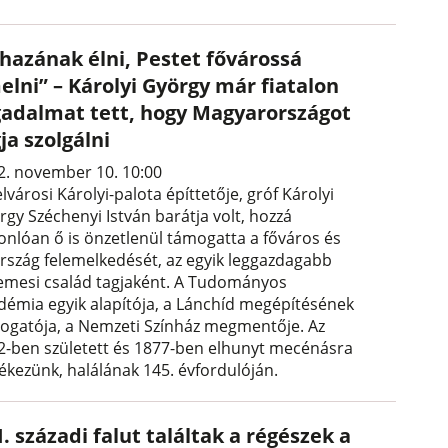
 hazának élni, Pestet fővárossá
elni” – Károlyi György már fiatalon
gadalmat tett, hogy Magyarországot
ja szolgálni
2. november 10. 10:00
lvárosi Károlyi-palota építtetője, gróf Károlyi
rgy Széchenyi István barátja volt, hozzá
onlóan ő is önzetlenül támogatta a főváros és
ország felemelkedését, az egyik leggazdagabb
emesi család tagjaként. A Tudományos
démia egyik alapítója, a Lánchíd megépítésének
ogatója, a Nemzeti Színház megmentője. Az
2-ben született és 1877-ben elhunyt mecénásra
ékezünk, halálának 145. évfordulóján.
I. századi falut találtak a régészek a