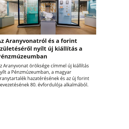
z Aranyvonatról és a forint
zületéséről nyílt új kiállítás a
Pénzmúzeumban
z Aranyvonat öröksége címmel új kiállítás
yílt a Pénzmúzeumban, a magyar
ranytartalék hazatérésének és az új forint
evezetésének 80. évfordulója alkalmából.