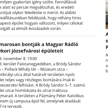
milyen gyakorlati igény szülte. Fennállásuk
e alatt ez persze megváltozhat, és eredeti
ciójuk olykor feledésbe is merül. Az alábbi
zeállításunkban felidézzük, hogy néhány híres
apesti épület hogyan változott, milyen célokat
zolgált az elmúlt évszázadok során.
A
s
marosan bontják a Magyar Rádió
kori józsefvárosi épületeit
A
3. november 8. 19:00
n
III. kerület Palotanegyedében, a Bródy Sándor
a
a – Pollack Mihály tér – Múzeum utca –
b
tkirályi utca által határolt területen nyolc
et teljes vagy részleges bontására írtak ki
beszerzési felhívást. A Bródy Sándor 5–7. számú
let utcai homlokzata és utcai traktusa
marad. A területen a Pázmány Péter Katolikus
etem új campusa épül fel, amelynek átadását
-re tervezik.