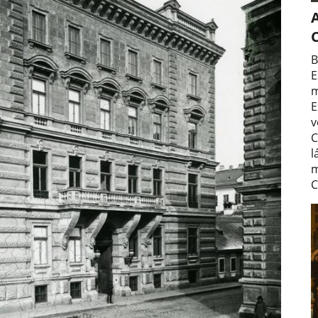
A
B
E
m
E
v
C
l
m
C