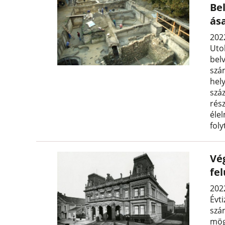
Be
ás
2022
Utol
belv
szá
hely
száz
rész
éle
fol
Vé
fel
2022
Évti
szá
mög