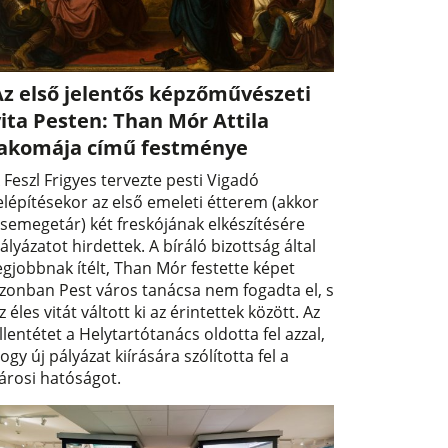
Az első jelentős képzőművészeti
ita Pesten: Than Mór Attila
lakomája című festménye
 Feszl Frigyes tervezte pesti Vigadó
elépítésekor az első emeleti étterem (akkor
semegetár) két freskójának elkészítésére
ályázatot hirdettek. A bíráló bizottság által
egjobbnak ítélt, Than Mór festette képet
zonban Pest város tanácsa nem fogadta el, s
z éles vitát váltott ki az érintettek között. Az
llentétet a Helytartótanács oldotta fel azzal,
ogy új pályázat kiírására szólította fel a
árosi hatóságot.