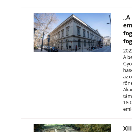
„A
em
fo
fog
202
A be
Gyö
has
az 
főn
Aka
tám
180
eml
XII