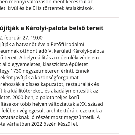
ében mennyi változáson ment keresztül az
et: kívül és belül is történtek átalakítások.
újítják a Károlyi-palota belső tereit
. február 27. 19:00
jítják a hatvanöt éve a Petőfi Irodalmi
eumnak otthont adó V. kerületi Károlyi-palota
ső tereit. A helyreállítás a műemléki védelem
t álló egyemeletes, klasszicista épületet
tegy 1730 négyzetméteren érinti. Ennek
zeként javítják a közönségforgalmat,
yrehozzák a díszes kapuzatot, restaurálják és
tik a kiállítótereket, és akadálymentesítik az
etet. 2000-ben, a palota teljes körű
jításakor több helyen változtattak a XX. század
ő felében véglegesült architektúrán, ezeknek a
toztatásoknak jó részét most megszüntetik. A
ota várhatóan 2022 őszén készül el.