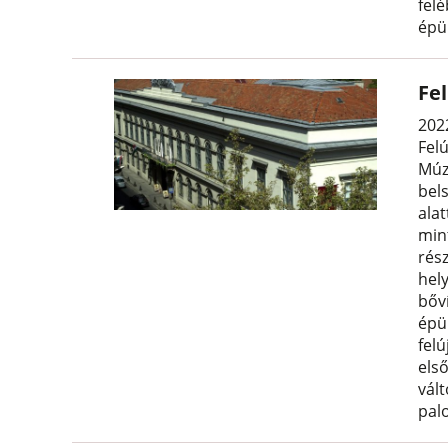
fel
épül
Fel
2022
Felú
Múz
bel
alat
min
rés
hel
bőví
épül
felú
els
vál
pal