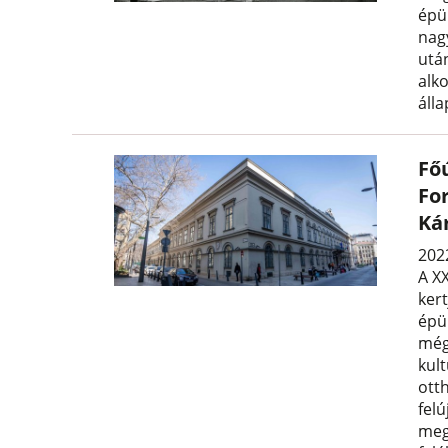
épü
nag
utá
alk
álla
Főú
Fo
Ká
2022
A XX
ker
épül
még
kul
ott
fel
meg