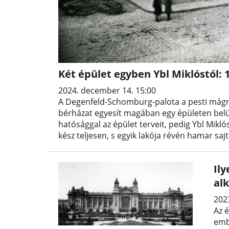
Két épület egyben Ybl Miklóstól:
2024. december 14. 15:00
A Degenfeld-Schomburg-palota a pesti mágná
bérházat egyesít magában egy épületen belül.
hatósággal az épület terveit, pedig Ybl Mikló
kész teljesen, s egyik lakója révén hamar sa
Ily
al
202
Az 
emb