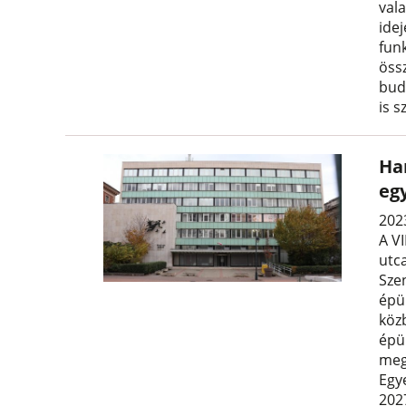
vala
idej
funk
öss
bud
is s
Ha
egy
202
A V
utc
Szen
épül
köz
épü
meg
Egy
2027