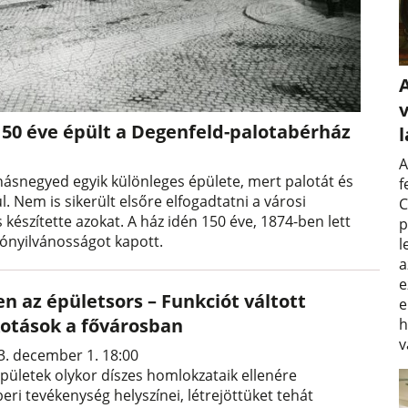
v
 150 éve épült a Degenfeld-palotabérház
A
snegyed egyik különleges épülete, mert palotát és
f
 Nem is sikerült elsőre elfogadtatni a városi
C
s készítette azokat. A ház idén 150 éve, 1874-ben lett
p
jtónyilvánosságot kapott.
l
a
e
en az épületsors – Funkciót váltott
e
kotások a fővárosban
h
v
3. december 1. 18:00
épületek olykor díszes homlokzataik ellenére
eri tevékenység helyszínei, létrejöttüket tehát