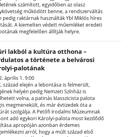
letének számított, egyidőben az olasz
ykövetség működött benne, a rendszerváltás
n pedig raktárnak használták Ybl Miklós híres
otását. A kiemelten védett műemléket eredeti
potának megfelelően állítják helyre.
ri lakból a kultúra otthona –
rdulatos a története a belvárosi
rolyi-palotának
. április 1. 9:00
. század elején a lebontása is felmerült,
tjének helyén pedig Nemzeti Színház is
hetett volna, a patinás klasszicista palota
is megmenekült, és már évtizedek óta a
túrát szolgálja. A Petőfi Irodalmi Múzeumnak
hont adó egykori Károlyi-palota most kezdődő
újítása apropóján azonban érdemes
emlékezni arról, hogy a múlt század első