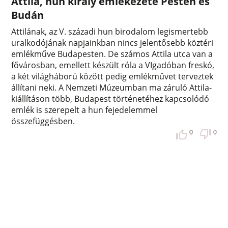
Attila, hun király emlékezete Pesten és
Budán
Attilának, az V. századi hun birodalom legismertebb
uralkodójának napjainkban nincs jelentősebb köztéri
emlékműve Budapesten. De számos Attila utca van a
fővárosban, emellett készült róla a VIgadóban freskó,
a két világháború között pedig emlékművet terveztek
állítani neki. A Nemzeti Múzeumban ma záruló Attila-
kiállításon több, Budapest történetéhez kapcsolódó
emlék is szerepelt a hun fejedelemmel
összefüggésben.
0
0