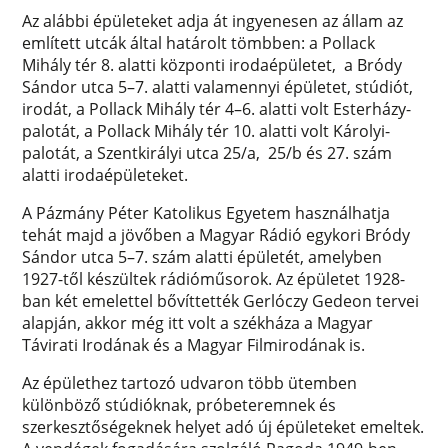
Az alábbi épületeket adja át ingyenesen az állam az
említett utcák által határolt tömbben: a Pollack
Mihály tér 8. alatti központi irodaépületet, a Bródy
Sándor utca 5–7. alatti valamennyi épületet, stúdiót,
irodát, a Pollack Mihály tér 4–6. alatti volt Esterházy-
palotát, a Pollack Mihály tér 10. alatti volt Károlyi-
palotát, a Szentkirályi utca 25/a, 25/b és 27. szám
alatti irodaépületeket.
A Pázmány Péter Katolikus Egyetem használhatja
tehát majd a jövőben a Magyar Rádió egykori Bródy
Sándor utca 5–7. szám alatti épületét, amelyben
1927-től készültek rádióműsorok. Az épületet 1928-
ban két emelettel bővíttették Gerlóczy Gedeon tervei
alapján, akkor még itt volt a székháza a Magyar
Távirati Irodának és a Magyar Filmirodának is.
Az épülethez tartozó udvaron több ütemben
különböző stúdióknak, próbeteremnek és
szerkesztőségeknek helyet adó új épületeket emeltek.