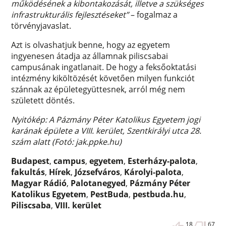
működésének a kibontakozását, illetve a szükséges
infrastrukturális fejlesztéseket”
– fogalmaz a
törvényjavaslat.
Azt is olvashatjuk benne, hogy az egyetem
ingyenesen átadja az államnak piliscsabai
campusának ingatlanait. De hogy a feksőoktatási
intézmény kiköltözését követően milyen funkciót
szánnak az épületegyüttesnek, arról még nem
született döntés.
Nyitókép: A Pázmány Péter Katolikus Egyetem jogi
karának épülete a VIII. kerület, Szentkirályi utca 28.
szám alatt (Fotó: jak.ppke.hu)
Budapest
,
campus
,
egyetem
,
Esterházy-palota
,
fakultás
,
Hírek
,
Józsefváros
,
Károlyi-palota
,
Magyar Rádió
,
Palotanegyed
,
Pázmány Péter
Katolikus Egyetem
,
PestBuda
,
pestbuda.hu
,
Piliscsaba
,
VIII. kerület
18
67