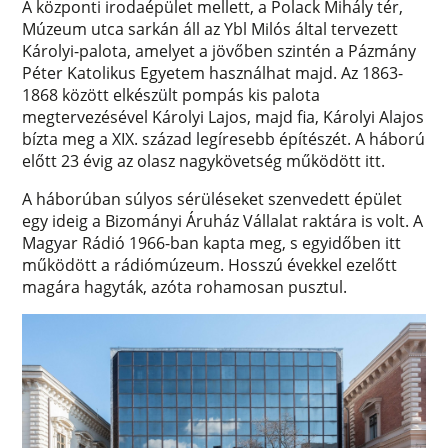
A központi irodaépület mellett, a Polack Mihály tér,
Múzeum utca sarkán áll az Ybl Milós által tervezett
Károlyi-palota, amelyet a jövőben szintén a Pázmány
Péter Katolikus Egyetem használhat majd. Az 1863-
1868 között elkészült pompás kis palota
megtervezésével Károlyi Lajos, majd fia, Károlyi Alajos
bízta meg a XIX. század legíresebb építészét. A háború
előtt 23 évig az olasz nagykövetség működött itt.
A háborúban súlyos sérüléseket szenvedett épület
egy ideig a Bizományi Áruház Vállalat raktára is volt. A
Magyar Rádió 1966-ban kapta meg, s egyidőben itt
működött a rádiómúzeum. Hosszú évekkel ezelőtt
magára hagyták, azóta rohamosan pusztul.