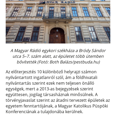
A Magyar Rádió egykori székháza a Bródy Sándor
utca 5–7. szám alatt, az épületet több ütemben
bővítették (Fotó: Both Balázs/pestbuda.hu)
Az előterjesztés 10 különböző helyrajzi számon
nyilvántartott ingatlanról szól, ám a földhivatali
nyilvántartás szerint ezek nem teljesen önálló
egységek, mert a 2013-as bejegyzések szerint
együttesen, jogilag társasháznak minősülnek. A
törvényjavaslat szerint az átadni tervezett épületek az
egyetem fenntartójának, a Magyar Katolikus Püspöki
Konferenciának a tulajdonába kerülnek.