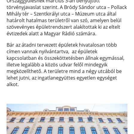
Országgyűlésnek március 3-án benyújtott
törvényjavaslat szerint. A Bródy Sándor utca – Pollack
Mihály tér – Szentkirályi utca – Múzeum utca által
határolt hatalmas területről van szó, amelyen belül
szövevényes épületrendszert alakítottak ki az eltelt
évtizedek alatt a Magyar Rádió számára.
Bár az átadni tervezett épületek hivatalosan több
címen vannak nyilvántartva, az épületek
kapcsolatban és összeköttetésben állnak egymással,
illetve legalább a közös udvar felől mindegyik
megközelíthető. A területre mind a négy utcából be
lehet jutni, az ingatlanegyüttes egyetlen egységet
alkot.