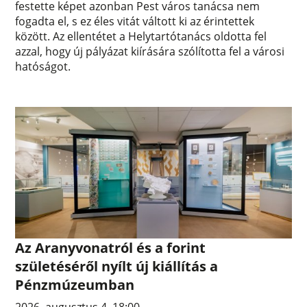
festette képet azonban Pest város tanácsa nem
fogadta el, s ez éles vitát váltott ki az érintettek
között. Az ellentétet a Helytartótanács oldotta fel
azzal, hogy új pályázat kiírására szólította fel a városi
hatóságot.
Az Aranyvonatról és a forint
születéséről nyílt új kiállítás a
Pénzmúzeumban
2026. augusztus 4. 18:00