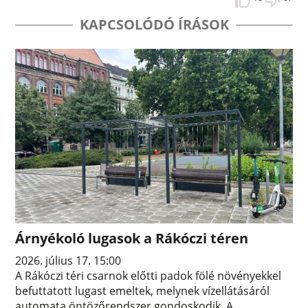
KAPCSOLÓDÓ ÍRÁSOK
Árnyékoló lugasok a Rákóczi téren
2026. július 17. 15:00
A Rákóczi téri csarnok előtti padok fölé növényekkel
befuttatott lugast emeltek, melynek vízellátásáról
automata öntözőrendszer gondoskodik. A