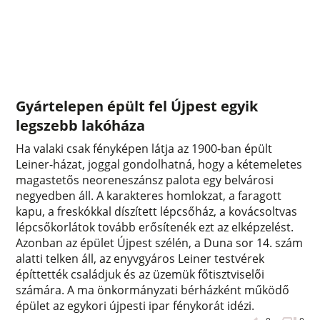
Gyártelepen épült fel Újpest egyik
legszebb lakóháza
Ha valaki csak fényképen látja az 1900-ban épült
Leiner-házat, joggal gondolhatná, hogy a kétemeletes
magastetős neoreneszánsz palota egy belvárosi
negyedben áll. A karakteres homlokzat, a faragott
kapu, a freskókkal díszített lépcsőház, a kovácsoltvas
lépcsőkorlátok tovább erősítenék ezt az elképzelést.
Azonban az épület Újpest szélén, a Duna sor 14. szám
alatti telken áll, az enyvgyáros Leiner testvérek
építtették családjuk és az üzemük főtisztviselői
számára. A ma önkormányzati bérházként működő
épület az egykori újpesti ipar fénykorát idézi.