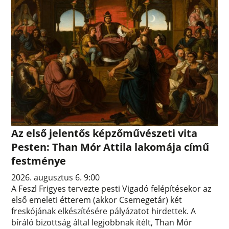
Az első jelentős képzőművészeti vita
Pesten: Than Mór Attila lakomája című
festménye
2026. augusztus 6. 9:00
A Feszl Frigyes tervezte pesti Vigadó felépítésekor az
első emeleti étterem (akkor Csemegetár) két
freskójának elkészítésére pályázatot hirdettek. A
bíráló bizottság által legjobbnak ítélt, Than Mór