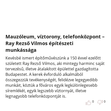
Mauzóleum, víztorony, telefonközpont –
Ray Rezső Vilmos építészeti
munkássága
Kevésbé ismert építőművészünk a 150 évvel ezelőtt
született Ray Rezső Vilmos, aki mintegy harminc saját
tervezésű, illetve átalakított épülettel gazdagította
Budapestet. A kerek évforduló alkalmából
összegezzük tevékenységét, felidézve legegyedibb
munkáit, köztük a főváros egyik legkülönlegesebb
síremlékét, egyik legszebb víztornyát, illetve
legnagyobb telefonközpontját is.
0
0