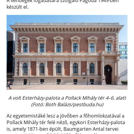
A vendégek fogadására szolgáló Pagoda 1949-ben
készült el.
A volt Esterházy-palota a Pollack Mihály tér 4–6. alatt
(Fotó: Both Balázs/pestbuda.hu)
Az egyetemistáké lesz a jövőben a főhomlokzatával a
Pollack Mihály tér felé néző, egykori Esterházy-palota
is, amely 1871-ben épült, Baumgarten Antal tervei