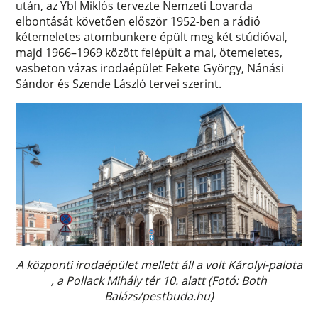
után, az Ybl Miklós tervezte Nemzeti Lovarda
elbontását követően először 1952-ben a rádió
kétemeletes atombunkere épült meg két stúdióval,
majd 1966–1969 között felépült a mai, ötemeletes,
vasbeton vázas irodaépület Fekete György, Nánási
Sándor és Szende László tervei szerint.
A központi irodaépület mellett áll a volt Károlyi-palota​
, a Pollack Mihály tér 10. alatt (Fotó: Both
Balázs/pestbuda.hu)