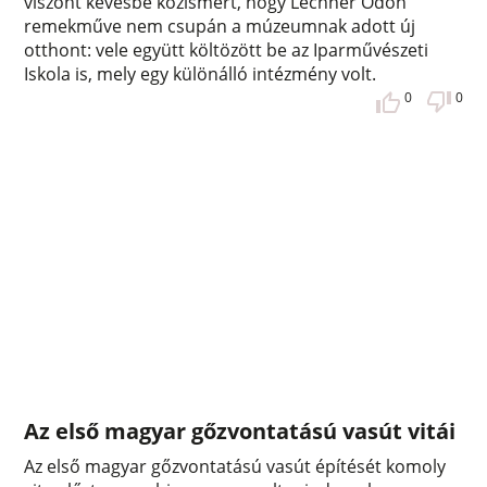
viszont kevésbé közismert, hogy Lechner Ödön
remekműve nem csupán a múzeumnak adott új
otthont: vele együtt költözött be az Iparművészeti
Iskola is, mely egy különálló intézmény volt.
0
0
Az első magyar gőzvontatású vasút vitái
Az első magyar gőzvontatású vasút építését komoly