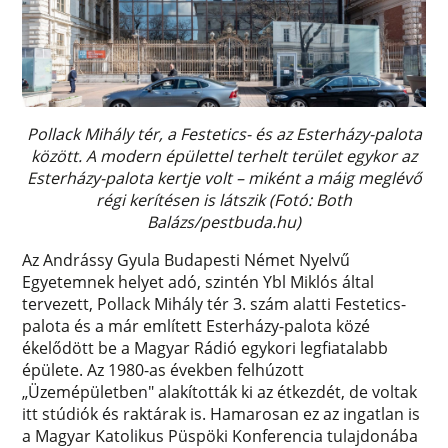
Pollack Mihály tér, a Festetics- és az Esterházy-palota
között. A modern épülettel terhelt terület egykor az
Esterházy-palota kertje volt – miként a máig meglévő
régi kerítésen is látszik (Fotó: Both
Balázs/pestbuda.hu)
Az Andrássy Gyula Budapesti Német Nyelvű
Egyetemnek helyet adó, szintén Ybl Miklós által
tervezett, Pollack Mihály tér 3. szám alatti Festetics-
palota és a már említett Esterházy-palota közé
ékelődött be a Magyar Rádió egykori legfiatalabb
épülete. Az 1980-as években felhúzott
„Üzemépületben" alakították ki az étkezdét, de voltak
itt stúdiók és raktárak is. Hamarosan ez az ingatlan is
a Magyar Katolikus Püspöki Konferencia tulajdonába