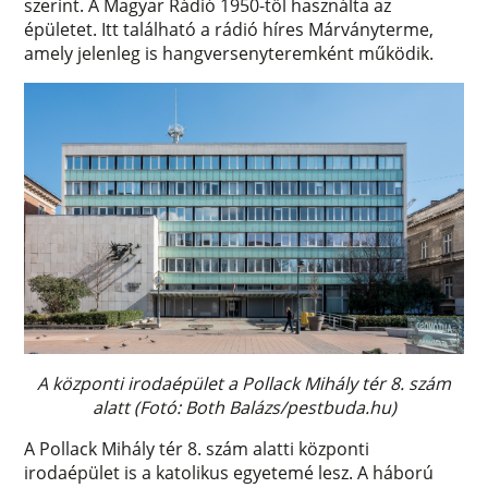
szerint. A Magyar Rádió 1950-től használta az
épületet. Itt található a rádió híres Márványterme,
amely jelenleg is hangversenyteremként működik.
A központi irodaépület a Pollack Mihály tér 8. szám
alatt (Fotó: Both Balázs/pestbuda.hu)
A Pollack Mihály tér 8. szám alatti központi
irodaépület is a katolikus egyetemé lesz. A háború