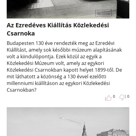
Az Ezredéves Kiállítás Közlekedési
Csarnoka
Budapesten 130 éve rendezték meg az Ezredévi
Kiállítást, amely sok későbbi múzeum alapításának
volt a kiindulópontja. Ezek közül az egyik a
Közlekedési Múzeum volt, amely az egykori
Közlekedési Csarnokban kapott helyet 1899-től. De
mit láthatott a közönség a 130 évvel ezelőtti
millenniumi kiállításon az egykori Közlekedési
Csarnokban?
0
0