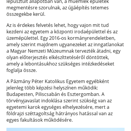
lepusztult állapotban van, a műemlék épületek
megmentésre szorulnak, az újjáépítés tetemes
összegekbe kerül.
Az is érdekes felvetés lehet, hogy vajon mit tud
kezdeni az egyetem a központi irodaépülettel és az
üzemépülettel. Egy 2016-os kormányrendeletben,
amely szerint majdnem ugyanezeket az inngatlanokat
a Magyar Nemzeti Múzeumnak tervezték átadni, egy
olyan előterjesztés elkészíttetéséről döntöttek,
amely a lebontásukhoz szükséges intézkedéseket
foglalja össze.
A Pázmány Péter Katolikus Egyetem egyébként
jelenleg több képzési helyszínen működik:
Budapesten, Piliscsabán és Esztergomban. A
törvényjavaslat indoklása szerint szükség van az
egyetemi karok egységes elhelyezésére, mert a
földrajzi széttagoltság hátrányos hatással van az
egyes fakultások működésére.