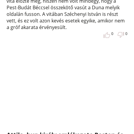
vita előzte meg, hiszen nem volt mindegy, hogy a
Pest-Budát Béccsel összekötő vasút a Duna melyik
oldalán fusson. A vitában Széchenyi István is részt
vett, és ez volt azon kevés esetek egyike, amikor nem
a gróf akarata érvényesült.
0
0