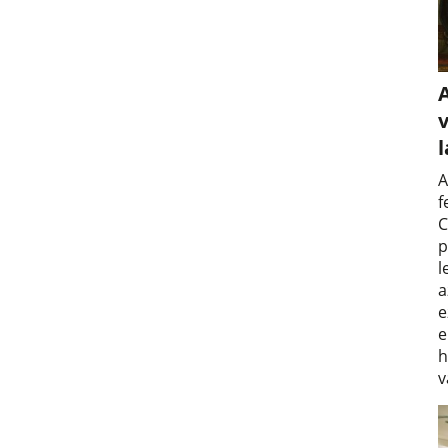
v
A
f
C
p
l
a
e
e
h
v