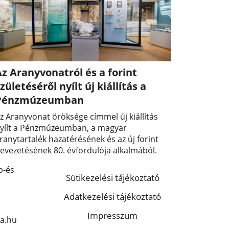
z Aranyvonatról és a forint
zületéséről nyílt új kiállítás a
Pénzmúzeumban
z Aranyvonat öröksége címmel új kiállítás
yílt a Pénzmúzeumban, a magyar
ranytartalék hazatérésének és az új forint
evezetésének 80. évfordulója alkalmából.
p-és
Sütikezelési tájékoztató
Adatkezelési tájékoztató
Impresszum
a.hu