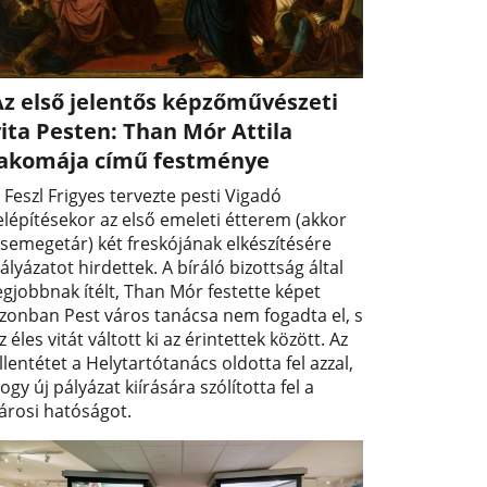
Az első jelentős képzőművészeti
ita Pesten: Than Mór Attila
lakomája című festménye
 Feszl Frigyes tervezte pesti Vigadó
elépítésekor az első emeleti étterem (akkor
semegetár) két freskójának elkészítésére
ályázatot hirdettek. A bíráló bizottság által
egjobbnak ítélt, Than Mór festette képet
zonban Pest város tanácsa nem fogadta el, s
z éles vitát váltott ki az érintettek között. Az
llentétet a Helytartótanács oldotta fel azzal,
ogy új pályázat kiírására szólította fel a
árosi hatóságot.