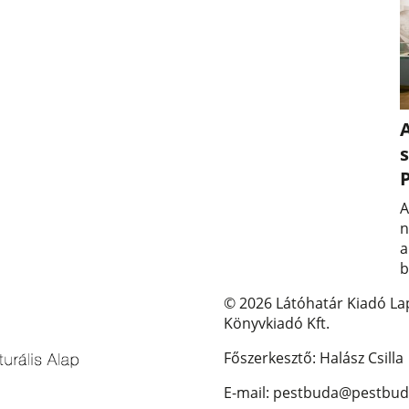
A
s
A
n
a
b
© 2026 Látóhatár Kiadó La
Könyvkiadó Kft.
Főszerkesztő: Halász Csilla
E-mail: pestbuda@pestbud