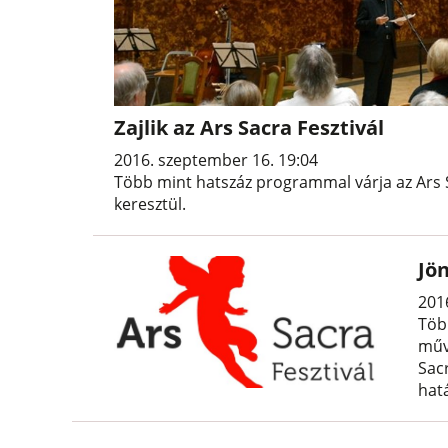
Zajlik az Ars Sacra Fesztivál
2016. szeptember 16. 19:04
Több mint hatszáz programmal várja az Ars S
keresztül.
Jön
201
Töb
műv
Sac
hatá