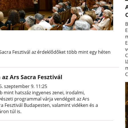
A
B
E
m
E
v
acra Fesztivál az érdeklődőket több mint egy héten
C
l
m
C
 az Ars Sacra Fesztivál
6. szeptember 9. 11:25
b mint hatszáz ingyenes zenei, irodalmi,
észeti programmal várja vendégeit az Ars
ra Fesztivál Budapesten, valamint vidéken és a
ron túl is.