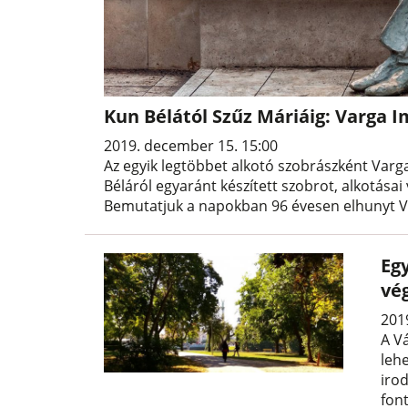
Kun Bélától Szűz Máriáig: Varga I
2019. december 15. 15:00
Az egyik legtöbbet alkotó szobrászként Varg
Béláról egyaránt készített szobrot, alkotása
Bemutatjuk a napokban 96 évesen elhunyt Va
Eg
vé
201
A Vá
leh
iro
fon