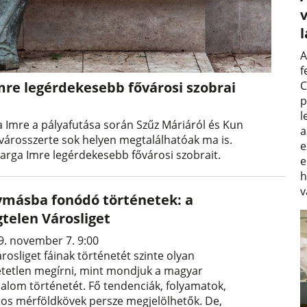
v
A
f
mre legérdekesebb fővárosi szobrai
C
p
l
a Imre a pályafutása során Szűz Máriáról és Kun
a
i városszerte sok helyen megtalálhatóak ma is.
e
rga Imre legérdekesebb fővárosi szobrait.
e
h
v
ymásba fonódó történetek: a
gtelen Városliget
9. november 7. 9:00
rosliget fáinak történetét szinte olyan
etetlen megírni, mint mondjuk a magyar
dalom történetét. Fő tendenciák, folyamatok,
tos mérföldkövek persze megjelölhetők. De,