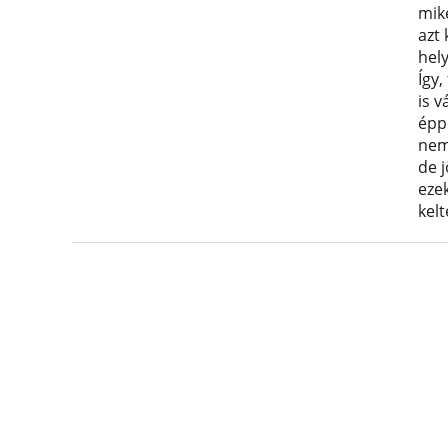
miké
azt
hel
Így
is v
épp
nem
de 
ezek
kelt