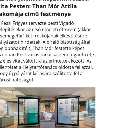
ita Pesten: Than Mór Attila
lakomája című festménye
 Feszl Frigyes tervezte pesti Vigadó
elépítésekor az első emeleti étterem (akkor
semegetár) két freskójának elkészítésére
ályázatot hirdettek. A bíráló bizottság által
egjobbnak ítélt, Than Mór festette képet
zonban Pest város tanácsa nem fogadta el, s
z éles vitát váltott ki az érintettek között. Az
llentétet a Helytartótanács oldotta fel azzal,
ogy új pályázat kiírására szólította fel a
árosi hatóságot.