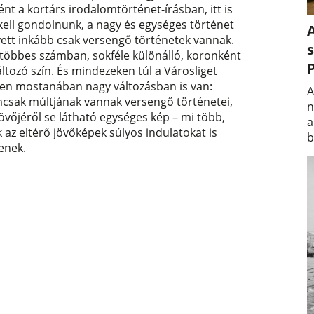
nt a kortárs irodalomtörténet-írásban, itt is
 kell gondolnunk, a nagy és egységes történet
A
yett inkább csak versengő történetek vannak.
s
, többes számban, sokféle különálló, koronként
áltozó szín. És mindezeken túl a Városliget
en mostanában nagy változásban is van:
A
csak múltjának vannak versengő történetei,
n
jövőjéről se látható egységes kép – mi több,
a
 az eltérő jövőképek súlyos indulatokat is
b
enek.