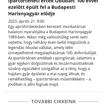
Ipartörténeti érték Óbudán: 100 évvel
ezelőtt épült fel a Budapesti
Harisnyagyár elődje
2023. április 21. 9:00
Egy apróhirdetésben keresett munkatársat
balatoni nyaralójába a Budapesti Harisnyagyár
1989-ben. Akkor még valószínűleg senki sem
sejtette, hogy néhány éven belül megszűnik a
legendás óbudai vállalat, amely idén
ünnepelhetné megalapításának 100. évfordulóját.
Az ipartörténeti emlékek rajongóinak, valamint a
gyár egykori dolgozóinak és leszármazottaiknak
sovány vigaszként szolgálhat az a tény, hogy a
hajdani gyár épületei a mai napig állnak, és
remélhetőleg – ipartörténeti műemlékként – a
jövőben is állni fognak majd.
TOVÁBBI CIKKEINK