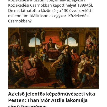
Közlekedési Múzeum volt, amely az egykori
Közlekedési Csarnokban kapott helyet 1899-től.
De mit láthatott a közönség a 130 évvel ezelőtti
millenniumi kiállításon az egykori Közlekedési
Csarnokban?
Az első jelentős képzőművészeti vita
Pesten: Than Mór Attila lakomája
című festménye