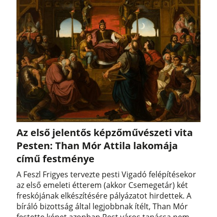
Az első jelentős képzőművészeti vita
Pesten: Than Mór Attila lakomája
című festménye
A Feszl Frigyes tervezte pesti Vigadó felépítésekor
az első emeleti étterem (akkor Csemegetár) két
freskójának elkészítésére pályázatot hirdettek. A
bíráló bizottság által legjobbnak ítélt, Than Mór