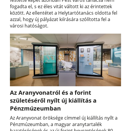
festette képet azonban Pest város tanácsa nem
fogadta el, s ez éles vitát váltott ki az érintettek
között. Az ellentétet a Helytartótanács oldotta fel
azzal, hogy új pályázat kiírására szólította fel a
városi hatóságot.
Az Aranyvonatról és a forint
születéséről nyílt új kiállítás a
Pénzmúzeumban
Az Aranyvonat öröksége címmel új kiállítás nyílt a
Pénzmúzeumban, a magyar aranytartalék
hazatérésének és az új forint bevezetésének 80.