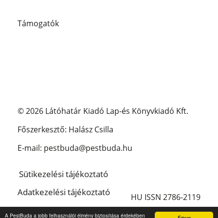
Támogatók
© 2026 Látóhatár Kiadó Lap-és Könyvkiadó Kft.
Főszerkesztő: Halász Csilla
E-mail: pestbuda@pestbuda.hu
Sütikezelési tájékoztató
Adatkezelési tájékoztató
HU ISSN 2786-2119
Impresszum
A PestBuda a jobb felhasználói élmény biztosítása érdekében
Értem