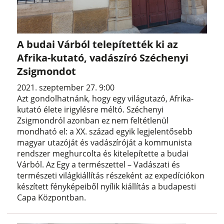
A budai Várból telepítették ki az
Afrika-kutató, vadászíró Széchenyi
Zsigmondot
2021. szeptember 27. 9:00
Azt gondolhatnánk, hogy egy világutazó, Afrika-
kutató élete irigylésre méltó. Széchenyi
Zsigmondról azonban ez nem feltétlenül
mondható el: a XX. század egyik legjelentősebb
magyar utazóját és vadászíróját a kommunista
rendszer meghurcolta és kitelepítette a budai
Várból. Az Egy a természettel – Vadászati és
természeti világkiállítás részeként az expedíciókon
készített fényképeiből nyílik kiállítás a budapesti
Capa Központban.