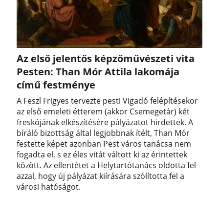
Az első jelentős képzőművészeti vita
Pesten: Than Mór Attila lakomája
című festménye
A Feszl Frigyes tervezte pesti Vigadó felépítésekor
az első emeleti étterem (akkor Csemegetár) két
freskójának elkészítésére pályázatot hirdettek. A
bíráló bizottság által legjobbnak ítélt, Than Mór
festette képet azonban Pest város tanácsa nem
fogadta el, s ez éles vitát váltott ki az érintettek
között. Az ellentétet a Helytartótanács oldotta fel
azzal, hogy új pályázat kiírására szólította fel a
városi hatóságot.