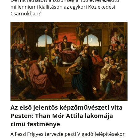
De mit láthatott a közönség a 130 évvel ezelőtti
millenniumi kiállításon az egykori Közlekedési
Csarnokban?
Az első jelentős képzőművészeti vita
Pesten: Than Mór Attila lakomája
című festménye
A Feszl Frigyes tervezte pesti Vigadó felépítésekor