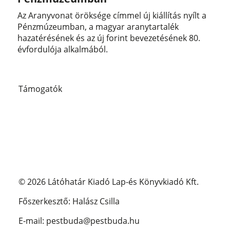
Az Aranyvonat öröksége címmel új kiállítás nyílt a
Pénzmúzeumban, a magyar aranytartalék
hazatérésének és az új forint bevezetésének 80.
évfordulója alkalmából.
Támogatók
© 2026 Látóhatár Kiadó Lap-és Könyvkiadó Kft.
Főszerkesztő: Halász Csilla
E-mail: pestbuda@pestbuda.hu