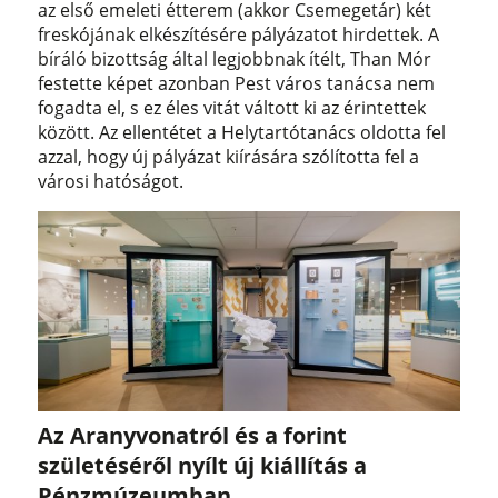
az első emeleti étterem (akkor Csemegetár) két
freskójának elkészítésére pályázatot hirdettek. A
bíráló bizottság által legjobbnak ítélt, Than Mór
festette képet azonban Pest város tanácsa nem
fogadta el, s ez éles vitát váltott ki az érintettek
között. Az ellentétet a Helytartótanács oldotta fel
azzal, hogy új pályázat kiírására szólította fel a
városi hatóságot.
Az Aranyvonatról és a forint
születéséről nyílt új kiállítás a
Pénzmúzeumban