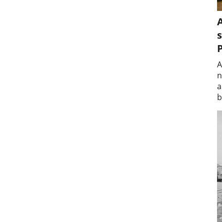
A
s
A
n
a
b