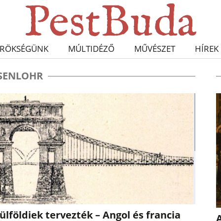
RÖKSÉGÜNK
MÚLTIDÉZŐ
MŰVÉSZET
HÍREK
ISENLOHR
lföldiek tervezték – Angol és francia