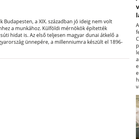
v
 Budapesten, a XIX. században jó ideig nem volt
A
ehhez a munkához. Külföldi mérnökök építették
f
súti hidat is. Az első teljesen magyar dunai átkelő a
C
agyarország ünnepére, a millenniumra készült el 1896-
p
l
a
e
e
h
v