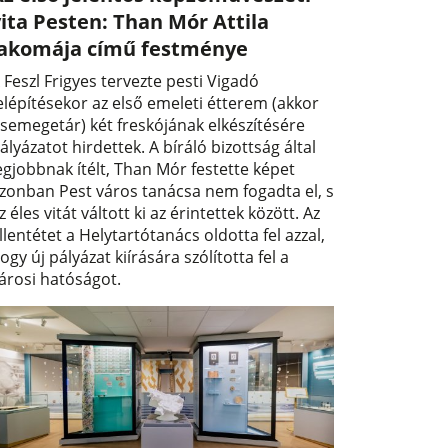
ita Pesten: Than Mór Attila
lakomája című festménye
 Feszl Frigyes tervezte pesti Vigadó
elépítésekor az első emeleti étterem (akkor
semegetár) két freskójának elkészítésére
ályázatot hirdettek. A bíráló bizottság által
egjobbnak ítélt, Than Mór festette képet
zonban Pest város tanácsa nem fogadta el, s
z éles vitát váltott ki az érintettek között. Az
llentétet a Helytartótanács oldotta fel azzal,
ogy új pályázat kiírására szólította fel a
árosi hatóságot.