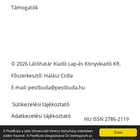
Támogatók
© 2026 Látóhatár Kiadó Lap-és Könyvkiadó Kft.
Főszerkesztő: Halász Csilla
E-mail: pestbuda@pestbuda.hu
Sütikezelési tájékoztató
Adatkezelési tájékoztató
HU ISSN 2786-2119
Impresszum
A PestBuda a jobb felhasználói élmény biztosítása érdekében
Értem
sütiket használ. A PestBuda látogatásával Ön beleegyezik az
English