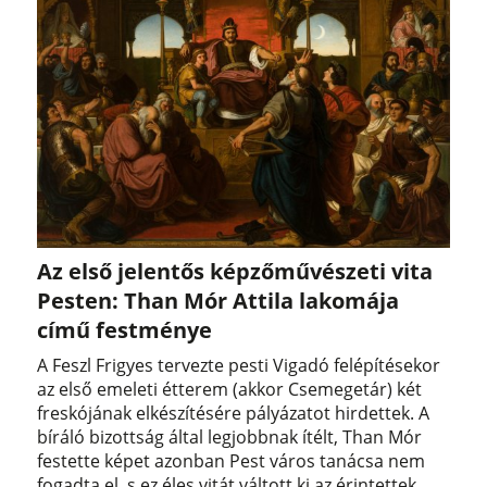
Az első jelentős képzőművészeti vita
Pesten: Than Mór Attila lakomája
című festménye
A Feszl Frigyes tervezte pesti Vigadó felépítésekor
az első emeleti étterem (akkor Csemegetár) két
freskójának elkészítésére pályázatot hirdettek. A
bíráló bizottság által legjobbnak ítélt, Than Mór
festette képet azonban Pest város tanácsa nem
fogadta el, s ez éles vitát váltott ki az érintettek