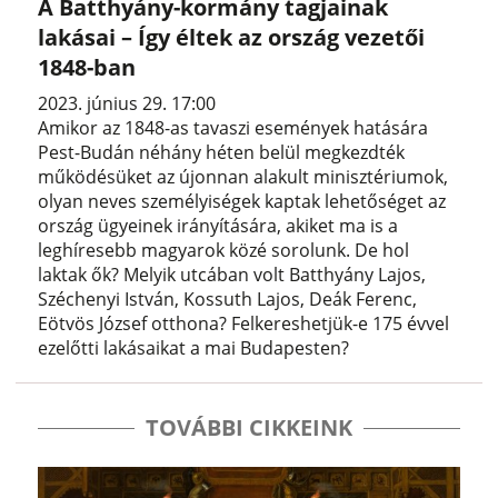
A Batthyány-kormány tagjainak
lakásai – Így éltek az ország vezetői
1848-ban
2023. június 29. 17:00
Amikor az 1848-as tavaszi események hatására
Pest-Budán néhány héten belül megkezdték
működésüket az újonnan alakult minisztériumok,
olyan neves személyiségek kaptak lehetőséget az
ország ügyeinek irányítására, akiket ma is a
leghíresebb magyarok közé sorolunk. De hol
laktak ők? Melyik utcában volt Batthyány Lajos,
Széchenyi István, Kossuth Lajos, Deák Ferenc,
Eötvös József otthona? Felkereshetjük-e 175 évvel
ezelőtti lakásaikat a mai Budapesten?
TOVÁBBI CIKKEINK