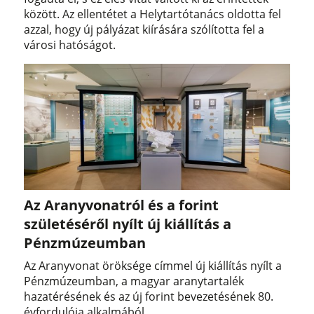
között. Az ellentétet a Helytartótanács oldotta fel
azzal, hogy új pályázat kiírására szólította fel a
városi hatóságot.
Az Aranyvonatról és a forint
születéséről nyílt új kiállítás a
Pénzmúzeumban
Az Aranyvonat öröksége címmel új kiállítás nyílt a
Pénzmúzeumban, a magyar aranytartalék
hazatérésének és az új forint bevezetésének 80.
évfordulója alkalmából.