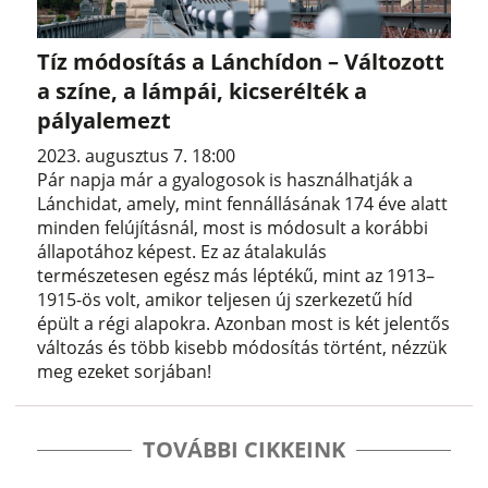
Tíz módosítás a Lánchídon – Változott
a színe, a lámpái, kicserélték a
pályalemezt
2023. augusztus 7. 18:00
Pár napja már a gyalogosok is használhatják a
Lánchidat, amely, mint fennállásának 174 éve alatt
minden felújításnál, most is módosult a korábbi
állapotához képest. Ez az átalakulás
természetesen egész más léptékű, mint az 1913–
1915-ös volt, amikor teljesen új szerkezetű híd
épült a régi alapokra. Azonban most is két jelentős
változás és több kisebb módosítás történt, nézzük
meg ezeket sorjában!
TOVÁBBI CIKKEINK