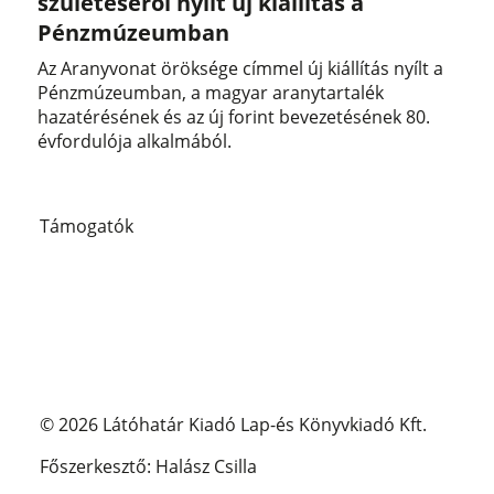
születéséről nyílt új kiállítás a
Pénzmúzeumban
Az Aranyvonat öröksége címmel új kiállítás nyílt a
Pénzmúzeumban, a magyar aranytartalék
hazatérésének és az új forint bevezetésének 80.
évfordulója alkalmából.
Támogatók
© 2026 Látóhatár Kiadó Lap-és Könyvkiadó Kft.
Főszerkesztő: Halász Csilla