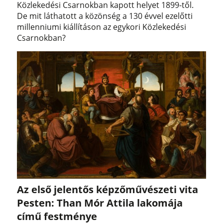
Közlekedési Csarnokban kapott helyet 1899-től.
De mit láthatott a közönség a 130 évvel ezelőtti
millenniumi kiállításon az egykori Közlekedési
Csarnokban?
Az első jelentős képzőművészeti vita
Pesten: Than Mór Attila lakomája
című festménye