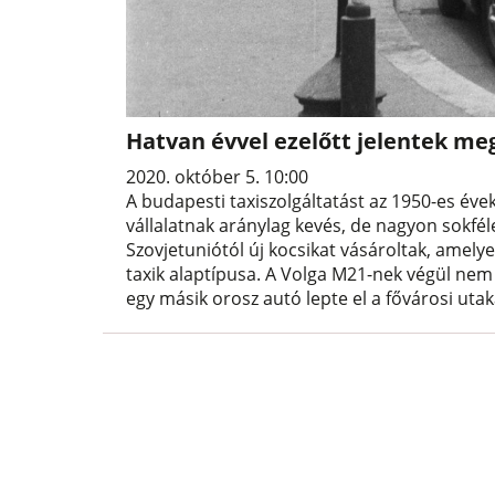
Hatvan évvel ezelőtt jelentek meg
2020. október 5. 10:00
A budapesti taxiszolgáltatást az 1950-es évek
vállalatnak aránylag kevés, de nagyon sokféle
Szovjetuniótól új kocsikat vásároltak, amelye
taxik alaptípusa. A Volga M21-nek végül nem s
egy másik orosz autó lepte el a fővárosi utaka