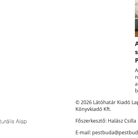
A
s
A
n
a
b
© 2026 Látóhatár Kiadó La
Könyvkiadó Kft.
Főszerkesztő: Halász Csilla
E-mail: pestbuda@pestbud