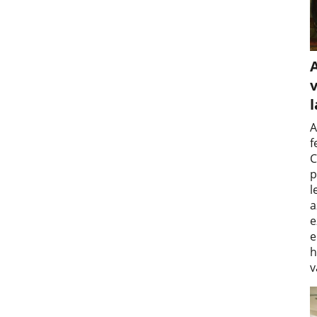
v
A
f
C
p
l
a
e
e
h
v