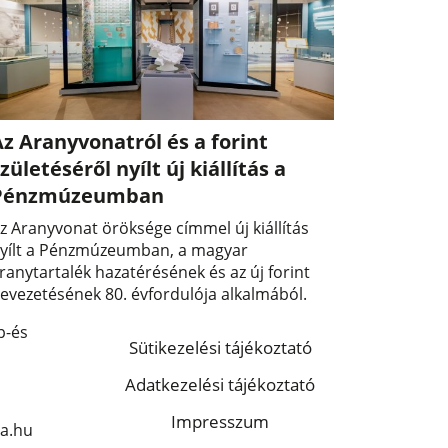
z Aranyvonatról és a forint
zületéséről nyílt új kiállítás a
Pénzmúzeumban
z Aranyvonat öröksége címmel új kiállítás
yílt a Pénzmúzeumban, a magyar
ranytartalék hazatérésének és az új forint
evezetésének 80. évfordulója alkalmából.
p-és
Sütikezelési tájékoztató
Adatkezelési tájékoztató
Impresszum
a.hu