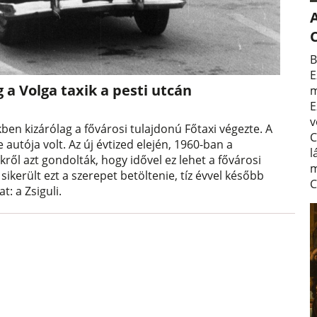
A
B
E
 a Volga taxik a pesti utcán
m
E
v
ben kizárólag a fővárosi tulajdonú Főtaxi végezte. A
C
 autója volt. Az új évtized elején, 1960-ban a
l
kről azt gondolták, hogy idővel ez lehet a fővárosi
m
ikerült ezt a szerepet betöltenie, tíz évvel később
C
t: a Zsiguli.