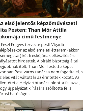
Az első jelentős képzőművészeti
ita Pesten: Than Mór Attila
lakomája című festménye
 Feszl Frigyes tervezte pesti Vigadó
elépítésekor az első emeleti étterem (akkor
semegetár) két freskójának elkészítésére
ályázatot hirdettek. A bíráló bizottság által
egjobbnak ítélt, Than Mór festette képet
zonban Pest város tanácsa nem fogadta el, s
z éles vitát váltott ki az érintettek között. Az
llentétet a Helytartótanács oldotta fel azzal,
ogy új pályázat kiírására szólította fel a
árosi hatóságot.