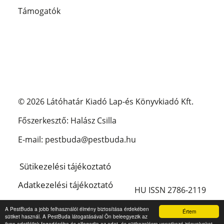
Támogatók
© 2026 Látóhatár Kiadó Lap-és Könyvkiadó Kft.
Főszerkesztő: Halász Csilla
E-mail: pestbuda@pestbuda.hu
Sütikezelési tájékoztató
Adatkezelési tájékoztató
HU ISSN 2786-2119
Impresszum
A PestBuda a jobb felhasználói élmény biztosítása érdekében
Értem
sütiket használ. A PestBuda látogatásával Ön beleegyezik az
English
ilyen adatfájlok fogadásába és elfogadja az adat- és sütikezelésre vonatkozó irányelveket.