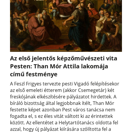
Az első jelentős képzőművészeti vita
Pesten: Than Mór Attila lakomája
című festménye
A Feszl Frigyes tervezte pesti Vigadó felépítésekor
az első emeleti étterem (akkor Csemegetár) két
freskójának elkészítésére pályázatot hirdettek. A
bíráló bizottság által legjobbnak ítélt, Than Mór
festette képet azonban Pest város tanácsa nem
fogadta el, s ez éles vitát váltott ki az érintettek
között. Az ellentétet a Helytartótanács oldotta fel
azzal, hogy új pályázat kiírására szólította fel a