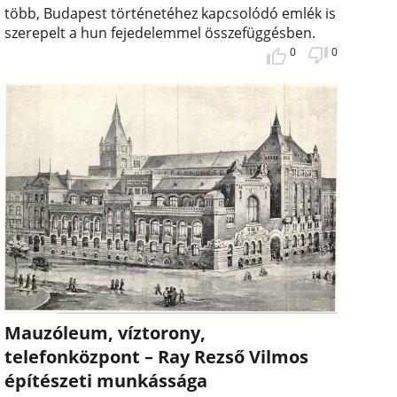
több, Budapest történetéhez kapcsolódó emlék is
szerepelt a hun fejedelemmel összefüggésben.
0
0
Mauzóleum, víztorony,
telefonközpont – Ray Rezső Vilmos
építészeti munkássága