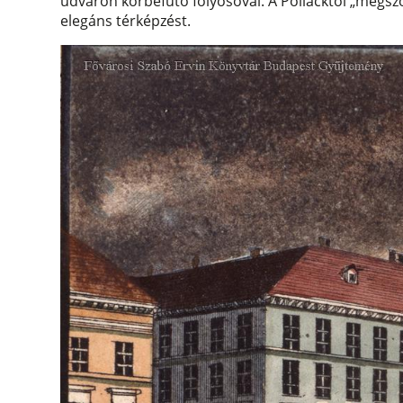
udvaron körbefutó folyosóval. A Pollacktól „megsz
elegáns térképzést.