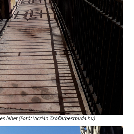
es lehet (Fotó: Viczián Zsófia/pestbuda.hu)