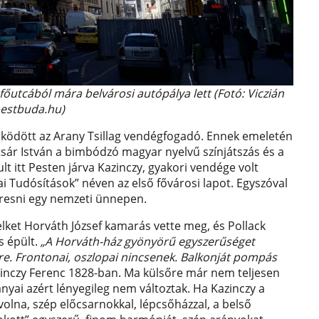
 főutcából mára belvárosi autópálya lett (Fotó: Viczián
pestbuda.hu)
t működött az Arany Tsillag vendégfogadó. Ennek emeletén
tsár István a bimbódzó magyar nyelvű színjátszás és a
t itt Pesten járva Kazinczy, gyakori vendége volt
zai Tudósítások” néven az első fővárosi lapot. Egyszóval
keresni egy nemzeti ünnepen.
telket Horváth József kamarás vette meg, és Pollack
s épült.
„A Horváth-ház gyönyörű egyszerűséget
re. Frontonai, oszlopai nincsenek. Balkonját pompás
Kazinczy Ferenc 1828-ban. Ma külsőre már nem teljesen
rányai azért lényegileg nem változtak. Ha Kazinczy a
volna, szép előcsarnokkal, lépcsőházzal, a belső