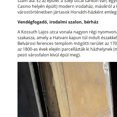
szám alá. Ez az épület a Szép utcai sarkon van, egy
Casino helyén épült) modern irodaház, másikról a 
várostörténetben jártasok Horváth-házként emleg
Vendégfogadó, irodalmi szalon, bérház
A Kossuth Lajos utca vonala nagyon régi nyomvonal
szakasza, amely a Hatvani kapun túl indult északkele
Belvárosi ferences templom mögötti terület az 170
az 1800-as évek elején parcellázták ki házhelynek
pesti városfalon kívül épül meg).