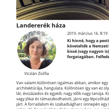
Landererék háza
2019. március 16. 8:19
Ki hinné, hogy a pest
követelték a Nemzeti 
kissé (vagy nagyon is
forgatagában. Felfede
Viczián Zsófia
Van valami különösen izgalmas abban, amikor egy há
architektúrája, hangulata. Különösen így van ez oly
lát, évszázados és egyedi, nagy idők nagy tanúja.
vagy Jókai és támaszkodhatott, járni egy lépcsőhá
járt. A forradalom és szabadságharc ünnepén egy i