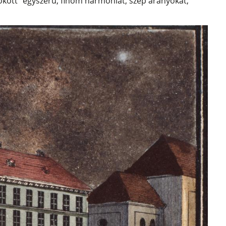
okott” egyszerű, finom harmóniát, szép arányokat,