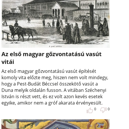
Az első magyar gőzvontatású vasút
vitái
Az első magyar gőzvontatású vasút építését
komoly vita előzte meg, hiszen nem volt mindegy,
hogy a Pest-Budát Béccsel összekötő vasút a
Duna melyik oldalán fusson. A vitában Széchenyi
István is részt vett, és ez volt azon kevés esetek
egyike, amikor nem a gróf akarata érvényesült.
0
0