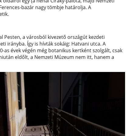
ik oldalról egy (a néhai Ciráky-palota, majd Nemzeti
Ferences-bazár nagy tömbje határolja. A
etik.
 Pesten, a városból kivezető országút kezdeti
ti irányba. Így is hívták sokáig: Hatvani utca. A
0-as évek végén még botanikus kertként szolgált, csak
 (miután eldőlt, a Nemzeti Múzeum nem itt, hanem a