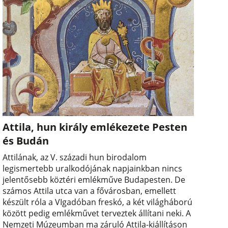
Attila, hun király emlékezete Pesten
és Budán
Attilának, az V. századi hun birodalom
legismertebb uralkodójának napjainkban nincs
jelentősebb köztéri emlékműve Budapesten. De
számos Attila utca van a fővárosban, emellett
készült róla a VIgadóban freskó, a két világháború
között pedig emlékművet terveztek állítani neki. A
Nemzeti Múzeumban ma záruló Attila-kiállításon