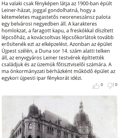
Ha valaki csak fényképen látja az 1900-ban épült
Leiner-házat, joggal gondolhatná, hogy a
kétemeletes magastetős neoreneszánsz palota
egy belvárosi negyedben áll. A karakteres
homlokzat, a faragott kapu, a freskókkal díszített
lépcsőház, a kovácsoltvas lépcsőkorlátok tovább
erősítenék ezt az elképzelést. Azonban az épület
Újpest szélén, a Duna sor 14. szám alatti telken
áll, az enyvgyáros Leiner testvérek építtették
családjuk és az üzemük főtisztviselői számára. A
ma önkormányzati bérházként működő épület az
egykori újpesti ipar fénykorát idézi.
0
0