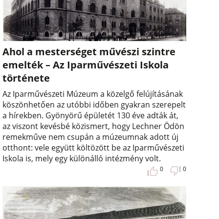
Ahol a mesterséget művészi szintre
emelték – Az Iparművészeti Iskola
története
Az Iparművészeti Múzeum a közelgő felújításának
köszönhetően az utóbbi időben gyakran szerepelt
a hírekben. Gyönyörű épületét 130 éve adták át,
az viszont kevésbé közismert, hogy Lechner Ödön
remekműve nem csupán a múzeumnak adott új
otthont: vele együtt költözött be az Iparművészeti
Iskola is, mely egy különálló intézmény volt.
0
0