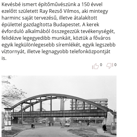
Kevésbé ismert építőművészünk a 150 évvel
ezelőtt született Ray Rezső Vilmos, aki mintegy
harminc saját tervezésű, illetve átalakított
épülettel gazdagította Budapestet. A kerek
évforduló alkalmából összegezzük tevékenységét,
felidézve legegyedibb munkáit, köztük a főváros
egyik legkülönlegesebb síremlékét, egyik legszebb
víztornyát, illetve legnagyobb telefonközpontját
is.
0
0