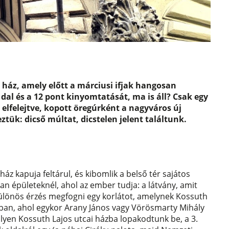
i ház, amely előtt a márciusi ifjak hangosan
dal és a 12 pont kinyomtatását, ma is áll? Csak egy
) elfelejtve, kopott öregúrként a nagyváros új
ztük: dicső múltat, dicstelen jelent találtunk.
z kapuja feltárul, és kibomlik a belső tér sajátos
an épületeknél, ahol az ember tudja: a látvány, amit
 Különös érzés megfogni egy korlátot, amelynek Kossuth
zban, ahol egykor Arany János vagy Vörösmarty Mihály
lyen Kossuth Lajos utcai házba lopakodtunk be, a 3.