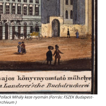
 Pollack Mihály keze nyomán (Forrás:
FSZEK
Budapest-
rchívum )