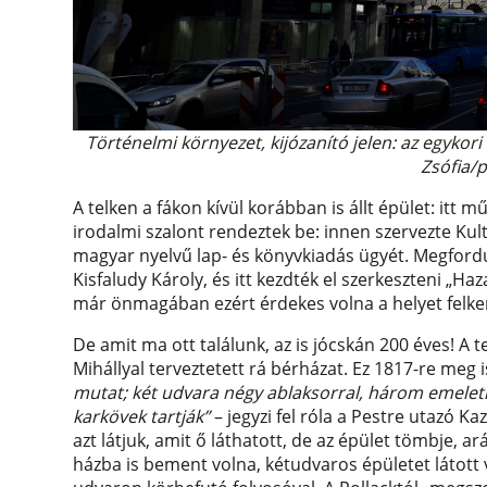
Történelmi környezet, kijózanító jelen: az egykori
Zsófia/
A telken a fákon kívül korábban is állt épület: it
irodalmi szalont rendeztek be: innen szervezte Kul
magyar nyelvű lap- és könyvkiadás ügyét. Megfordul
Kisfaludy Károly, és itt kezdték el szerkeszteni „Ha
már önmagában ezért érdekes volna a helyet fel
De amit ma ott találunk, az is jócskán 200 éves! A 
Mihállyal terveztetett rá bérházat. Ez 1817-re meg i
mutat; két udvara négy ablaksorral, három emelet
karkövek tartják”
– jegyzi fel róla a Pestre utazó 
azt látjuk, amit ő láthatott, de az épület tömbje, a
házba is bement volna, kétudvaros épületet látott 