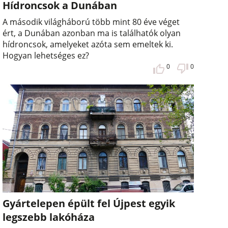
Hídroncsok a Dunában
A második világháború több mint 80 éve véget
ért, a Dunában azonban ma is találhatók olyan
hídroncsok, amelyeket azóta sem emeltek ki.
Hogyan lehetséges ez?
0
0
Gyártelepen épült fel Újpest egyik
legszebb lakóháza