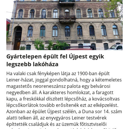
Gyártelepen épült fel Újpest egyik
legszebb lakóháza
Ha valaki csak fényképen látja az 1900-ban épült
Leiner-házat, joggal gondolhatná, hogy a kétemeletes
magastetős neoreneszánsz palota egy belvárosi
negyedben áll. A karakteres homlokzat, a faragott
kapu, a freskókkal díszített lépcsőház, a kovácsoltvas
lépcsőkorlátok tovább erősítenék ezt az elképzelést.
Azonban az épület Újpest szélén, a Duna sor 14. szám
alatti telken áll, az enyvgyáros Leiner testvérek
építtették családjuk és az üzemük főtisztviselői