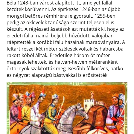
Béla 1243-ban várost alapított itt, amelyet fallal
kezdtek körülvenni. Az építkezés 1246-ban az újabb
mongol betörés rémhírére felgyorsult, 1255-ben
pedig az oklevelek tanúsága szerint teljesen el is
készült. A régészeti ásatások azt mutatták ki, hogy az
eredeti fal a mainál beljebb húzódott, valójában
ráépítették a korábbi falu házainak maradványaira. A
feltárt részei két méter szélesek voltak és habarcsba
rakott kőből álltak. Eredetileg három-öt méter
magasak lehettek, és hatvan-hetven méterenként
őrtornyok szakították meg. Később félköríves, patkó
és négyzet alaprajzú bástyákkal is erősítették.