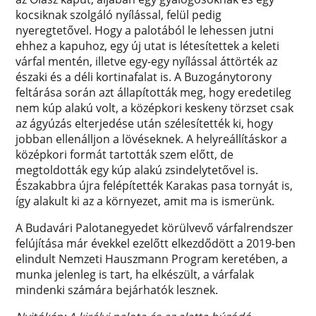
kocsiknak szolgáló nyílással, felül pedig
nyeregtetővel. Hogy a palotából le lehessen jutni
ehhez a kapuhoz, egy új utat is létesítettek a keleti
várfal mentén, illetve egy-egy nyílással áttörték az
északi és a déli kortinafalat is. A Buzogánytorony
feltárása során azt állapították meg, hogy eredetileg
nem kúp alakú volt, a középkori keskeny törzset csak
az ágyúzás elterjedése után szélesítették ki, hogy
jobban ellenálljon a lövéseknek. A helyreállításkor a
középkori formát tartották szem előtt, de
megtoldották egy kúp alakú zsindelytetővel is.
Északabbra újra felépítették Karakas pasa tornyát is,
így alakult ki az a környezet, amit ma is ismerünk.
A Budavári Palotanegyedet körülvevő várfalrendszer
felújítása már évekkel ezelőtt elkezdődött a 2019-ben
elindult Nemzeti Hauszmann Program keretében, a
munka jelenleg is tart, ha elkészült, a várfalak
mindenki számára bejárhatók lesznek.