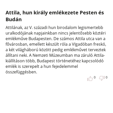
Attila, hun király emlékezete Pesten és
Budán
Attilának, az V. századi hun birodalom legismertebb
uralkodójának napjainkban nincs jelentősebb köztéri
emlékműve Budapesten. De számos Attila utca van a
fővárosban, emellett készült róla a VIgadóban freskó,
a két világháború között pedig emlékművet terveztek
állítani neki. A Nemzeti Múzeumban ma záruló Attila-
kiállításon több, Budapest történetéhez kapcsolódó
emlék is szerepelt a hun fejedelemmel
összefüggésben.
0
0