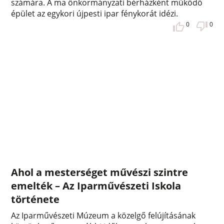
számára. A ma önkormányzati bérházként működő
épület az egykori újpesti ipar fénykorát idézi.
0
0
Ahol a mesterséget művészi szintre
emelték – Az Iparművészeti Iskola
története
Az Iparművészeti Múzeum a közelgő felújításának