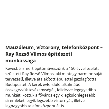
Mauzóleum, víztorony, telefonközpont –
Ray Rezső Vilmos építészeti
munkássága
Kevésbé ismert építőművészünk a 150 évvel ezelőtt
született Ray Rezső Vilmos, aki mintegy harminc saját
tervezésű, illetve átalakított épülettel gazdagította
Budapestet. A kerek évforduló alkalmából
összegezzük tevékenységét, felidézve legegyedibb
munkáit, köztük a főváros egyik legkülönlegesebb
síremlékét, egyik legszebb víztornyát, illetve
legnagyobb telefonközpontját is.