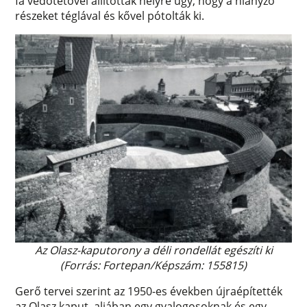
fa védőtetővel állították helyre úgy, hogy a hiányzó
részeket téglával és kővel pótolták ki.
Az Olasz-kaputorony a déli rondellát egészíti ki
(Forrás: Fortepan/Képszám: 155815)
Gerő tervei szerint az 1950-es években újraépítették
az Olasz kaput, aljában egy gyalogosoknak és egy