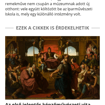
remekműve nem csupán a múzeumnak adott új
otthont: vele együtt költözött be az Iparművészeti
Iskola is, mely egy különálló intézmény volt.
EZEK A CIKKEK IS ÉRDEKELHETIK
Az első jelentős képzőművészeti vita