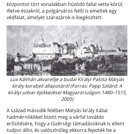
központot tört vonalakban húzódó fallal vette körül,
illetve északról, a polgárváros felől is emeltek egy
védfalat, amelyet szárazárok is kiegészített.
Lux Kálmán akvarellje a budai Királyi Palota Mátyás
király korabeli állapotáról (Forrás: Papp Szilárd: A
királyi udvar építkezései Magyarországon 1480–1515,
2005)
A század második felében Mátyás király itáliai
hadmérnököket bízott meg a várfal további
erősítésére, hogy a tüzérségi támadásoknak is ellent
tudjon állni, és valószínűleg ekkorra fejezték be a