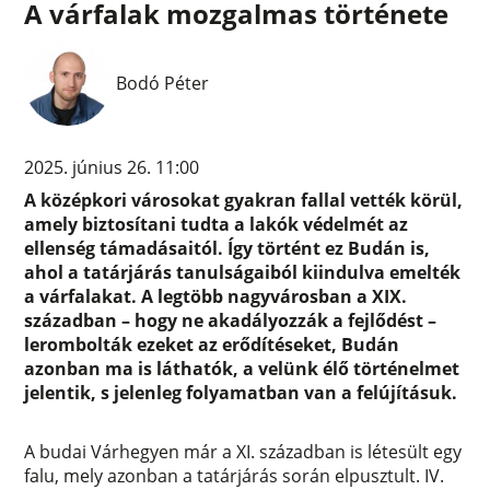
A várfalak mozgalmas története
Bodó Péter
2025. június 26. 11:00
A középkori városokat gyakran fallal vették körül,
amely biztosítani tudta a lakók védelmét az
ellenség támadásaitól. Így történt ez Budán is,
ahol a tatárjárás tanulságaiból kiindulva emelték
a várfalakat. A legtöbb nagyvárosban a XIX.
században – hogy ne akadályozzák a fejlődést –
lerombolták ezeket az erődítéseket, Budán
azonban ma is láthatók, a velünk élő történelmet
jelentik, s jelenleg folyamatban van a felújításuk.
A budai Várhegyen már a XI. században is létesült egy
falu, mely azonban a tatárjárás során elpusztult. IV.