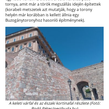
tornya, amit már a török megszállás idején építettek
(korabeli metszetek azt mutatják, hogy a torony
helyén már korábban is kellett állnia egy
Buzogánytoronyhoz hasonló építménynek).
A keleti várfal és az északi kortinafal részlete (Fotó:
Bodó Péter/pestbuda.hu)