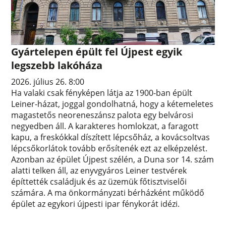
Gyártelepen épült fel Újpest egyik
legszebb lakóháza
2026. július 26. 8:00
Ha valaki csak fényképen látja az 1900-ban épült
Leiner-házat, joggal gondolhatná, hogy a kétemeletes
magastetős neoreneszánsz palota egy belvárosi
negyedben áll. A karakteres homlokzat, a faragott
kapu, a freskókkal díszített lépcsőház, a kovácsoltvas
lépcsőkorlátok tovább erősítenék ezt az elképzelést.
Azonban az épület Újpest szélén, a Duna sor 14. szám
alatti telken áll, az enyvgyáros Leiner testvérek
építtették családjuk és az üzemük főtisztviselői
számára. A ma önkormányzati bérházként működő
épület az egykori újpesti ipar fénykorát idézi.