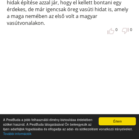
hidak építése azzal jár, hogy el kellett bontani egy
érdekes, de már igencsak öreg vasúti hidat is, amely
a maga nemében az első volt a magyar
vasútvonalakon.
0
0
Ilyen volt a száz évvel ezelőtti
A PestBuda a jobb felhasználói élmény biztosítása érdekében
Értem
embervédelmi kiállítás a Városligetben
sütiket használ. A PestBuda látogatásával Ön beleegyezik az
ilyen adatfájlok fogadásába és elfogadja az adat- és sütikezelésre vonatkozó irányelveket.
További információk
Királyi hercegek vállalták a fővédnökséget, a korszak