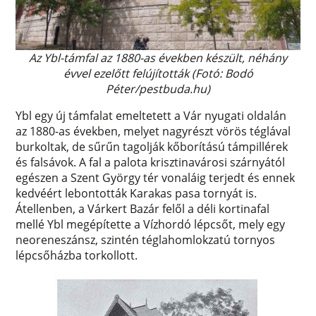
Az Ybl-támfal az 1880-as években készült, néhány
évvel ezelőtt felújították (Fotó: Bodó
Péter/pestbuda.hu)
Ybl egy új támfalat emeltetett a Vár nyugati oldalán
az 1880-as években, melyet nagyrészt vörös téglával
burkoltak, de sűrűn tagolják kőborítású támpillérek
és falsávok. A fal a palota krisztinavárosi szárnyától
egészen a Szent György tér vonaláig terjedt és ennek
kedvéért lebontották Karakas pasa tornyát is.
Átellenben, a Várkert Bazár felől a déli kortinafal
mellé Ybl megépítette a Vízhordó lépcsőt, mely egy
neoreneszánsz, szintén téglahomlokzatú tornyos
lépcsőházba torkollott.