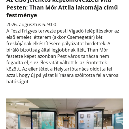
Pesten: Than Mór Attila lakomája című
festménye
2026. augusztus 6. 9:00
A Feszl Frigyes tervezte pesti Vigadó felépítésekor az
első emeleti étterem (akkor Csemegetár) két
freskójának elkészítésére pályázatot hirdettek. A
bíráló bizottság által legjobbnak ítélt, Than Mór
festette képet azonban Pest város tanácsa nem
fogadta el, s ez éles vitát váltott ki az érintettek
között. Az ellentétet a Helytartótanács oldotta fel
azzal, hogy új pályázat kiírására szólította fel a városi
hatóságot.