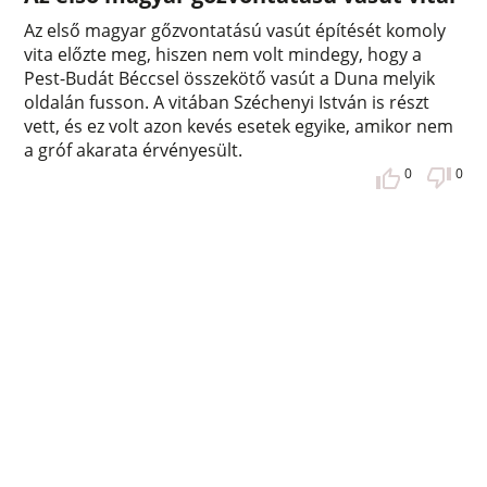
Az első magyar gőzvontatású vasút építését komoly
vita előzte meg, hiszen nem volt mindegy, hogy a
Pest-Budát Béccsel összekötő vasút a Duna melyik
oldalán fusson. A vitában Széchenyi István is részt
vett, és ez volt azon kevés esetek egyike, amikor nem
a gróf akarata érvényesült.
0
0