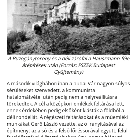
A Buzogánytorony és a déli zárófal a Hauszmann-féle
átépítések után (Forrás: FSZEK Budapest
Gyűjtemény)
A második világháborúban a budai Vár nagyon súlyos
sérüléseket szenvedett, a kommunista
hatalomátvétel után pedig nem a helyreállításra
törekedtek. A cél a középkori emlékek feltárása lett,
ennek érdekében pedig elsőként kiásták a földből a
déli rondellát. A régészeti feltárásokat és a műemléki
munkákat Gerő László vezette, az ő irányításával az
építményt az alsó és a felső lőréssorával együtt, felül