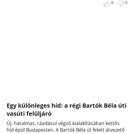
0
0
Egy különleges híd: a régi Bartók Béla úti
vasúti felüljáró
Új, hatalmas, ráadásul végső kialakításában kettős
híd épül Budapesten. A Bartók Béla út felett átvezető