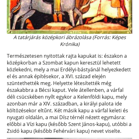
A tatárjárás középkori ábrázolása (Forrás: Képes
Krónika)
Természetesen nyitottak rajta kapukat is: északon a
középkorban a Szombat kapun keresztül lehetett
közlekedni, mely a mai Erdélyi-bástyánál helyezkedett
el és annak építésekor, a XVI. század elején
szüntethették meg. Helyette létesítették még
északabbra a Bécsi kaput. Vele átellenben, a várfal
déli csücskében nyílt egykor a Kelenföldi kapu, mely
azonban már a XIV. században, a királyi palota ide
költözésekor eltűnt. Két másik kapu a várfal keleti és
nyugati oldalán, a mai Dísz térnél nézett egymásra:
előbbi a Vízi kapu (később Szent János-kapu), utóbbi a
Zsidó kapu (később Fehérvári kapu) nevet viselte.