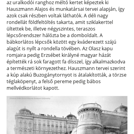
az uralkodói ranghoz méltó kertet képeztek ki
Hauszmann Alajos és munkatársai tervei alapján, így
azok csak részben voltak láthatók. A déli nagy
rondellát földfeltöltés takarta, amit sziklakerttel
ültettek be, illetve négyszintes, teraszos
lépcsőrendszer hálózta be a domboldalt. A
bábkorlátos lépcsők között egy kváderezett szájú
alagút is nyílt a rondella tövében. Az Olasz kapu
romjaira pedig Erzsébet királyné magyar házát
építették rá sok faragott fa dísszel, így alkalmazkodva
a természeti környezethez. Hauszmann tervei szerint
a kúp alakú Buzogánytornyot is átalakították, a törzse
téglaköpenyt, a felső pereme pedig bábos
mellvédkorlátot kapott.