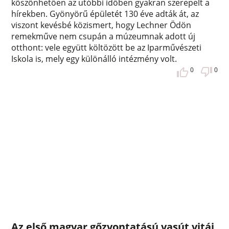
köszönhetően az utóbbi időben gyakran szerepelt a
hírekben. Gyönyörű épületét 130 éve adták át, az
viszont kevésbé közismert, hogy Lechner Ödön
remekműve nem csupán a múzeumnak adott új
otthont: vele együtt költözött be az Iparművészeti
Iskola is, mely egy különálló intézmény volt.
0
0
Az első magyar gőzvontatású vasút vitái