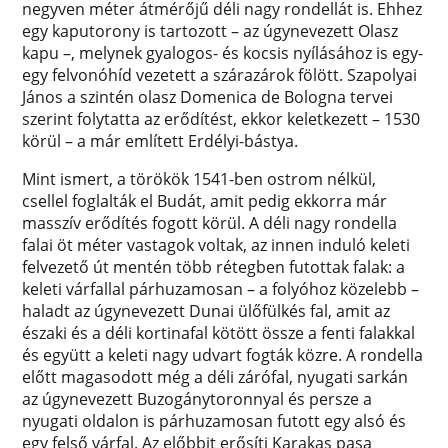
negyven méter átmérőjű déli nagy rondellát is. Ehhez
egy kaputorony is tartozott – az úgynevezett Olasz
kapu –, melynek gyalogos- és kocsis nyílásához is egy-
egy felvonóhíd vezetett a szárazárok fölött. Szapolyai
János a szintén olasz Domenica de Bologna tervei
szerint folytatta az erődítést, ekkor keletkezett – 1530
körül – a már említett Erdélyi-bástya.
Mint ismert, a törökök 1541-ben ostrom nélkül,
csellel foglalták el Budát, amit pedig ekkorra már
masszív erődítés fogott körül. A déli nagy rondella
falai öt méter vastagok voltak, az innen induló keleti
felvezető út mentén több rétegben futottak falak: a
keleti várfallal párhuzamosan – a folyóhoz közelebb –
haladt az úgynevezett Dunai ülőfülkés fal, amit az
északi és a déli kortinafal kötött össze a fenti falakkal
és együtt a keleti nagy udvart fogták közre. A rondella
előtt magasodott még a déli zárófal, nyugati sarkán
az úgynevezett Buzogánytoronnyal és persze a
nyugati oldalon is párhuzamosan futott egy alsó és
egy felső várfal. Az előbbit erősíti Karakas pasa