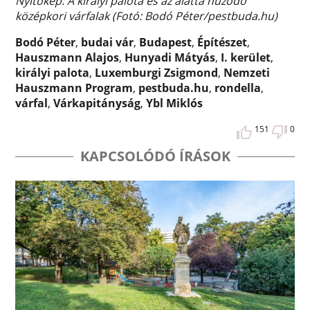
Nyitókép: A királyi palota és az alatta húzódó
középkori várfalak (Fotó: Bodó Péter/pestbuda.hu)
Bodó Péter
,
budai vár
,
Budapest
,
Építészet
,
Hauszmann Alajos
,
Hunyadi Mátyás
,
I. kerület
,
királyi palota
,
Luxemburgi Zsigmond
,
Nemzeti
Hauszmann Program
,
pestbuda.hu
,
rondella
,
várfal
,
Várkapitányság
,
Ybl Miklós
151
0
KAPCSOLÓDÓ ÍRÁSOK