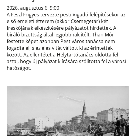
2026. augusztus 6. 9:00
A Feszl Frigyes tervezte pesti Vigadó felépítésekor az
első emeleti étterem (akkor Csemegetár) két
freskójának elkészítésére pályázatot hirdettek. A
bíráló bizottság által legjobbnak ítélt, Than Mór
festette képet azonban Pest város tanácsa nem
fogadta el, s ez éles vitát váltott ki az érintettek
között. Az ellentétet a Helytartótanács oldotta fel
azzal, hogy új pályázat kiírására szólította fel a városi
hatóságot.