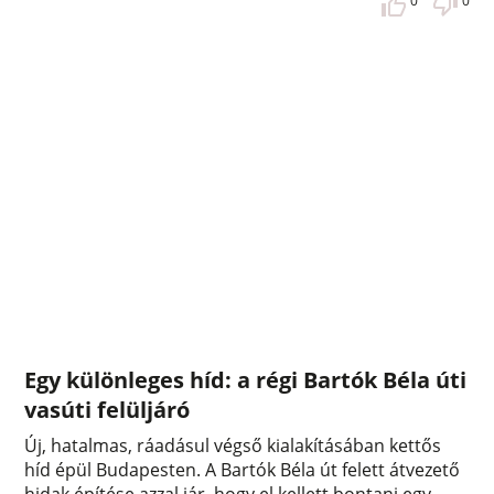
0
0
Egy különleges híd: a régi Bartók Béla úti
vasúti felüljáró
Új, hatalmas, ráadásul végső kialakításában kettős
híd épül Budapesten. A Bartók Béla út felett átvezető