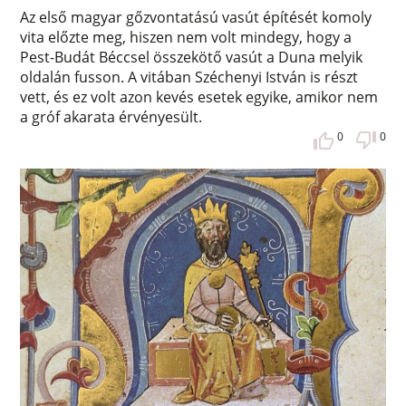
Az első magyar gőzvontatású vasút építését komoly
vita előzte meg, hiszen nem volt mindegy, hogy a
Pest-Budát Béccsel összekötő vasút a Duna melyik
oldalán fusson. A vitában Széchenyi István is részt
vett, és ez volt azon kevés esetek egyike, amikor nem
a gróf akarata érvényesült.
0
0