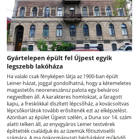
Gyártelepen épült fel Újpest egyik
legszebb lakóháza
Ha valaki csak fényképen látja az 1900-ban épült
Leiner-házat, joggal gondolhatná, hogy a kétemeletes
magastetős neoreneszánsz palota egy belvárosi
negyedben áll. A karakteres homlokzat, a faragott
kapu, a freskókkal díszített lépcsőház, a kovácsoltvas
lépcsőkorlátok tovább erősítenék ezt az elképzelést.
Azonban az épület Újpest szélén, a Duna sor 14. szám
alatti telken áll, az enyvgyáros Leiner testvérek
építtették családjuk és az üzemük főtisztviselői
számára. A ma önkormányzati bérházként működő