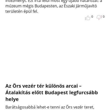
intézményt. Ezt írta felül most egy újabb határozat: a
múzeum mégis Budapesten, az Északi Járműjavító
területén épül fel.
0
0
Az Örs vezér tér különös arcai –
Átalakítás előtt Budapest legfurcsább
helye
Barátságosabbá lehet-e tenni az Örs vezér teret,