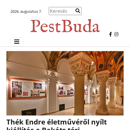
2026. augusztus 7.
Thék Endre életművéről nyílt
kiállítás a Bakáts téri