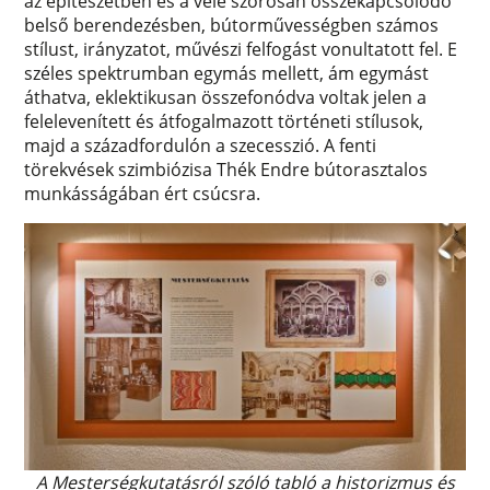
az építészetben és a vele szorosan összekapcsolódó
belső berendezésben, bútorművességben számos
stílust, irányzatot, művészi felfogást vonultatott fel. E
széles spektrumban egymás mellett, ám egymást
áthatva, eklektikusan összefonódva voltak jelen a
felelevenített és átfogalmazott történeti stílusok,
majd a századfordulón a szecesszió. A fenti
törekvések szimbiózisa Thék Endre bútorasztalos
munkásságában ért csúcsra.
A Mesterségkutatásról szóló tabló a historizmus és