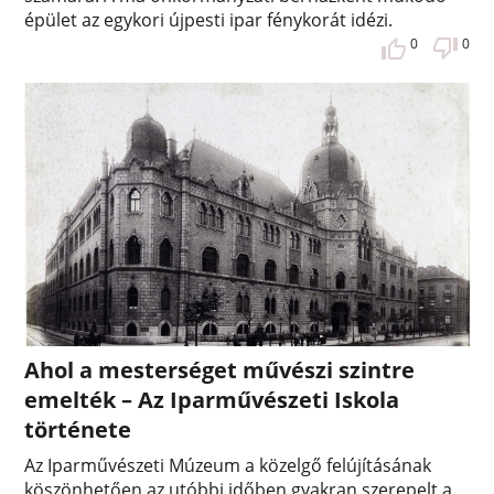
épület az egykori újpesti ipar fénykorát idézi.
0
0
Ahol a mesterséget művészi szintre
emelték – Az Iparművészeti Iskola
története
Az Iparművészeti Múzeum a közelgő felújításának
köszönhetően az utóbbi időben gyakran szerepelt a