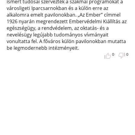
ismert tudósai szervezték a szakmai programokat a
városligeti Iparcsarnokban és a külön erre az
alkalomra emelt pavilonokban. „Az Ember” címmel
1926 nyarán megrendezett Embervédelmi Kiállítás az
egészségügy, a rendvédelem, az oktatás- és a
nevelésügy legújabb tudományos vívmányait
vonultatta fel. A főváros külön pavilonokban mutatta
be legmodernebb intézményeit.
0
0