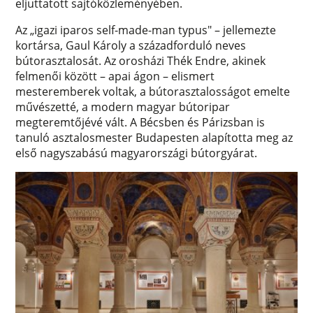
eljuttatott sajtóközleményében.
Az „igazi iparos self-made-man typus" – jellemezte
kortársa, Gaul Károly a századforduló neves
bútorasztalosát. Az orosházi Thék Endre, akinek
felmenői között – apai ágon – elismert
mesteremberek voltak, a bútorasztalosságot emelte
művészetté, a modern magyar bútoripar
megteremtőjévé vált. A Bécsben és Párizsban is
tanuló asztalosmester Budapesten alapította meg az
első nagyszabású magyarországi bútorgyárat.