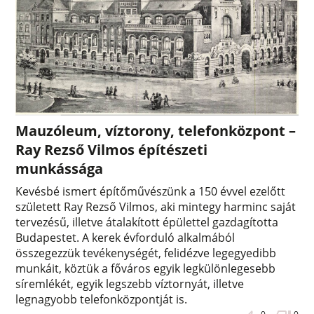
Mauzóleum, víztorony, telefonközpont –
Ray Rezső Vilmos építészeti
munkássága
Kevésbé ismert építőművészünk a 150 évvel ezelőtt
született Ray Rezső Vilmos, aki mintegy harminc saját
tervezésű, illetve átalakított épülettel gazdagította
Budapestet. A kerek évforduló alkalmából
összegezzük tevékenységét, felidézve legegyedibb
munkáit, köztük a főváros egyik legkülönlegesebb
síremlékét, egyik legszebb víztornyát, illetve
legnagyobb telefonközpontját is.