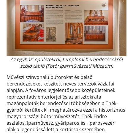
Az egyházi épületekről, templomi berendezésekről
szóló tabló (Fotó: Iparművészeti Múzeum)
Művészi színvonalú bútorokat és belső
berendezéseket készített neves tervezők vázlatai
alapján. A főváros legjelentősebb középületeinek
reprezentatív enteriőrjei és az arisztokrata
magánpaloták berendezései többségében a Thék-
gyárból kerültek ki, meghatározva ezzel a historizmus
magyarországi bútorművészetét. Thék Endre
asztalos, iparművész, gyáriparos és „iparosvezér"
alakja legendássá lett a kortársak szemében.