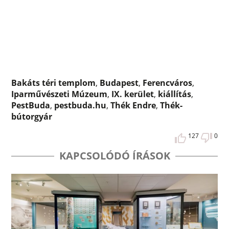
Bakáts téri templom
,
Budapest
,
Ferencváros
,
Iparművészeti Múzeum
,
IX. kerület
,
kiállítás
,
PestBuda
,
pestbuda.hu
,
Thék Endre
,
Thék-
bútorgyár
127
0
KAPCSOLÓDÓ ÍRÁSOK