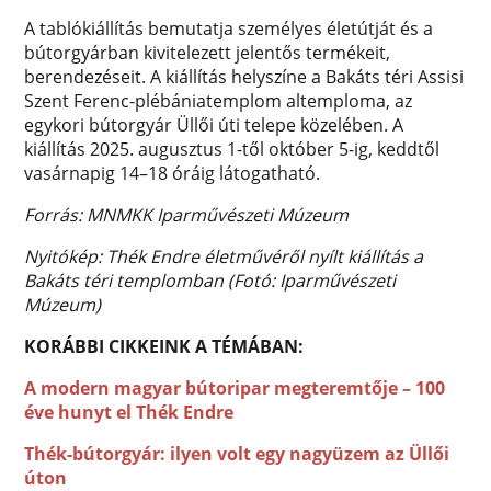
A tablókiállítás bemutatja személyes életútját és a
bútorgyárban kivitelezett jelentős termékeit,
berendezéseit. A kiállítás helyszíne a Bakáts téri Assisi
Szent Ferenc-plébániatemplom altemploma, az
egykori bútorgyár Üllői úti telepe közelében. A
kiállítás 2025. augusztus 1-től október 5-ig, keddtől
vasárnapig 14–18 óráig látogatható.
Forrás: MNMKK Iparművészeti Múzeum
Nyitókép: Thék Endre életművéről nyílt kiállítás a
Bakáts téri templomban (Fotó: Iparművészeti
Múzeum)
KORÁBBI CIKKEINK A TÉMÁBAN:
A modern magyar bútoripar megteremtője – 100
éve hunyt el Thék Endre
Thék-bútorgyár: ilyen volt egy nagyüzem az Üllői
úton