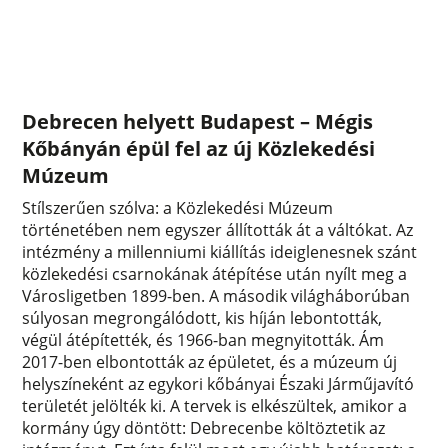
Debrecen helyett Budapest – Mégis
Kőbányán épül fel az új Közlekedési
Múzeum
Stílszerűen szólva: a Közlekedési Múzeum
történetében nem egyszer állították át a váltókat. Az
intézmény a millenniumi kiállítás ideiglenesnek szánt
közlekedési csarnokának átépítése után nyílt meg a
Városligetben 1899-ben. A második világháborúban
súlyosan megrongálódott, kis híján lebontották,
végül átépítették, és 1966-ban megnyitották. Ám
2017-ben elbontották az épületet, és a múzeum új
helyszíneként az egykori kőbányai Északi Járműjavító
területét jelölték ki. A tervek is elkészültek, amikor a
kormány úgy döntött: Debrecenbe költöztetik az