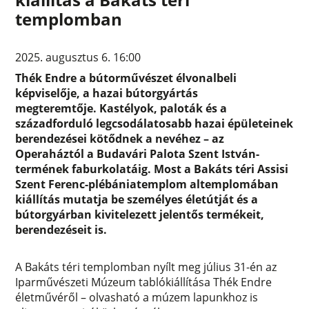
templomban
2025. augusztus 6. 16:00
Thék Endre a bútorművészet élvonalbeli
képviselője, a hazai bútorgyártás
megteremtője. Kastélyok, paloták és a
századforduló legcsodálatosabb hazai épületeinek
berendezései kötődnek a nevéhez – az
Operaháztól a Budavári Palota Szent István-
termének faburkolatáig. Most a Bakáts téri Assisi
Szent Ferenc-plébániatemplom altemplomában
kiállítás mutatja be személyes életútját és a
bútorgyárban kivitelezett jelentős termékeit,
berendezéseit is.
A Bakáts téri templomban nyílt meg július 31-én az
Iparművészeti Múzeum tablókiállítása Thék Endre
életművéről – olvasható a múzem lapunkhoz is