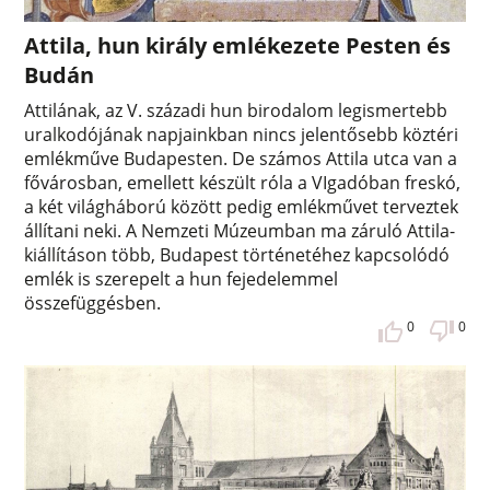
Attila, hun király emlékezete Pesten és
Budán
Attilának, az V. századi hun birodalom legismertebb
uralkodójának napjainkban nincs jelentősebb köztéri
emlékműve Budapesten. De számos Attila utca van a
fővárosban, emellett készült róla a VIgadóban freskó,
a két világháború között pedig emlékművet terveztek
állítani neki. A Nemzeti Múzeumban ma záruló Attila-
kiállításon több, Budapest történetéhez kapcsolódó
emlék is szerepelt a hun fejedelemmel
összefüggésben.
0
0