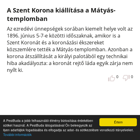
A Szent Korona kiállítása a Mátyás-
templomban
Az ezredévi ünnepségek sorában kiemelt helye volt az
1896. június 5-7-e közötti időszaknak, amikor is a
Szent Koronát és a koronázási ékszereket
közszemlére tették a Mátyás-templomban. Azonban a
korona átszállítását a királyi palotából egy technikai
hiba akadályozta: a koronát rejtő láda egyik zárja nem
nyílt ki.
0
0
A PestBuda a jobb felhasználói élmény biztosítása érdekében
Értem
sütiket használ. A PestBuda látogatásával Ön beleegyezik az
ilyen adatfájlok fogadásába és elfogadja az adat- és sütikezelésre vonatkozó irányelveket.
További információk