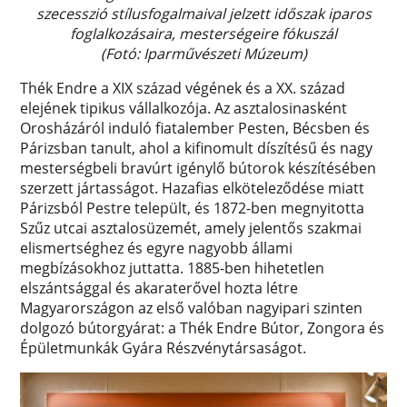
szecesszió stílusfogalmaival jelzett időszak iparos
foglalkozásaira, mesterségeire fókuszál
(Fotó: Iparművészeti Múzeum)
Thék Endre a XIX század végének és a XX. század
elejének tipikus vállalkozója. Az asztalosinasként
Orosházáról induló fiatalember Pesten, Bécsben és
Párizsban tanult, ahol a kifinomult díszítésű és nagy
mesterségbeli bravúrt igénylő bútorok készítésében
szerzett jártasságot. Hazafias elköteleződése miatt
Párizsból Pestre települt, és 1872-ben megnyitotta
Szűz utcai asztalosüzemét, amely jelentős szakmai
elismertséghez és egyre nagyobb állami
megbízásokhoz juttatta. 1885-ben hihetetlen
elszántsággal és akaraterővel hozta létre
Magyarországon az első valóban nagyipari szinten
dolgozó bútorgyárat: a Thék Endre Bútor, Zongora és
Épületmunkák Gyára Részvénytársaságot.