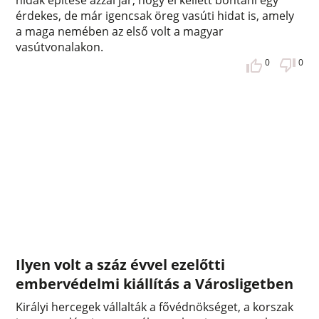
hidak építése azzal jár, hogy el kellett bontani egy
érdekes, de már igencsak öreg vasúti hidat is, amely
a maga nemében az első volt a magyar
vasútvonalakon.
0
0
Ilyen volt a száz évvel ezelőtti
embervédelmi kiállítás a Városligetben
Királyi hercegek vállalták a fővédnökséget, a korszak