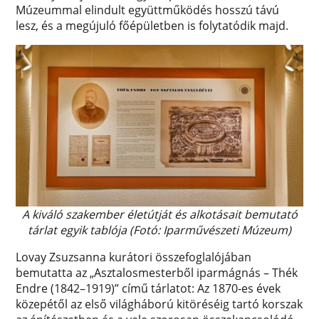
Múzeummal elindult együttműködés hosszú távú
lesz, és a megújuló főépületben is folytatódik majd.
A kiváló szakember életútját és alkotásait bemutató
tárlat egyik tablója (Fotó: Iparművészeti Múzeum)
Lovay Zsuzsanna kurátori összefoglalójában
bemutatta az „Asztalosmesterből iparmágnás – Thék
Endre (1842–1919)” című tárlatot: Az 1870-es évek
közepétől az első világháború kitöréséig tartó korszak