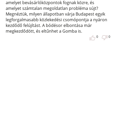
amelyet bevásárlóközpontok fognak közre, és
amelyet számtalan megoldatlan probléma sújt?
Megnéztük, milyen állapotban várja Budapest egyik
legforgalmasabb közlekedési csomópontja a nyáron
kezdődő felújítást. A bódésor elbontása már
megkezdődött, és eltűnhet a Gomba is.
0
0