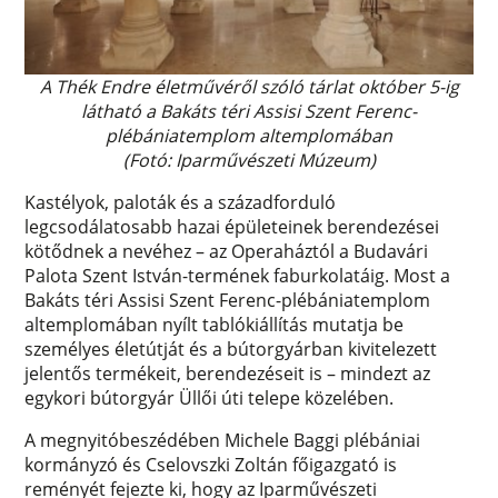
A Thék Endre életművéről szóló tárlat október 5-ig
látható a Bakáts téri Assisi Szent Ferenc-
plébániatemplom altemplomában
(Fotó: Iparművészeti Múzeum)
Kastélyok, paloták és a századforduló
legcsodálatosabb hazai épületeinek berendezései
kötődnek a nevéhez – az Operaháztól a Budavári
Palota Szent István-termének faburkolatáig. Most a
Bakáts téri Assisi Szent Ferenc-plébániatemplom
altemplomában nyílt tablókiállítás mutatja be
személyes életútját és a bútorgyárban kivitelezett
jelentős termékeit, berendezéseit is – mindezt az
egykori bútorgyár Üllői úti telepe közelében.
A megnyitóbeszédében Michele Baggi plébániai
kormányzó és Cselovszki Zoltán főigazgató is
reményét fejezte ki, hogy az Iparművészeti