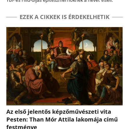
Ybl- és Hild-díjas építészmérnöknek a nevét viseli.
EZEK A CIKKEK IS ÉRDEKELHETIK
Az első jelentős képzőművészeti vita
Pesten: Than Mór Attila lakomája című
festménye