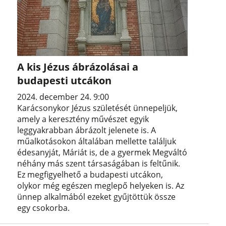
A kis Jézus ábrázolásai a
budapesti utcákon
2024. december 24. 9:00
Karácsonykor Jézus születését ünnepeljük,
amely a keresztény művészet egyik
leggyakrabban ábrázolt jelenete is. A
műalkotásokon általában mellette találjuk
édesanyját, Máriát is, de a gyermek Megváltó
néhány más szent társaságában is feltűnik.
Ez megfigyelhető a budapesti utcákon,
olykor még egészen meglepő helyeken is. Az
ünnep alkalmából ezeket gyűjtöttük össze
egy csokorba.