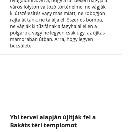
nyugalomra. Arra, hogy a fát békén hagyja a
város folyton változó történelme: ne vágják
ki útszélesítés vagy más miatt, ne robogjon
rajta át tank, ne találja el lőszer és bomba,
ne vágják ki tűzifának a fagyhalál ellen a
polgárok, vagy ne legyen csak úgy, az újítás
mámorában útban. Arra, hogy legyen
becsülete.
Ybl tervei alapján újítják fel a
Bakáts téri templomot