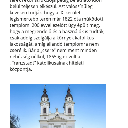
terek rekonstrukciója pedig belátható időn
belül teljesen elkészül. Azt valószínűleg
kevesen tudják, hogy a IX. kerület
legismertebb terén már 1822 óta működött
templom. 200 évvel ezelőtt úgy épült meg,
hogy a megrendelő és a használók is tudták,
csak addig szolgálja a környék katolikus
lakosságát, amíg állandó templomra nem
cserélik. Bár a „csere” nem ment minden
nehézség nélkül, 1865-ig ez volt a
„Franzstadt” katolikusainak hitéleti
központja.