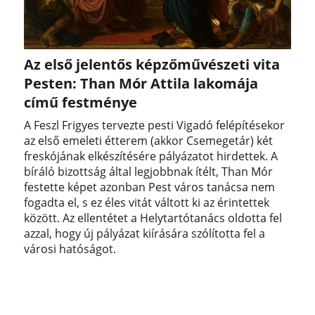
Az első jelentős képzőművészeti vita
Pesten: Than Mór Attila lakomája
című festménye
A Feszl Frigyes tervezte pesti Vigadó felépítésekor
az első emeleti étterem (akkor Csemegetár) két
freskójának elkészítésére pályázatot hirdettek. A
bíráló bizottság által legjobbnak ítélt, Than Mór
festette képet azonban Pest város tanácsa nem
fogadta el, s ez éles vitát váltott ki az érintettek
között. Az ellentétet a Helytartótanács oldotta fel
azzal, hogy új pályázat kiírására szólította fel a
városi hatóságot.