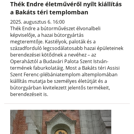
Thék Endre életművéről nyílt kiállítás
a Bakáts téri templomban
2025. augusztus 6. 16:00
Thék Endre a bútorművészet élvonalbeli
képviselője, a hazai bútorgyártás
megteremtője. Kastélyok, paloták és a
századforduló legcsodálatosabb hazai épületeinek
berendezései kötődnek a nevéhez – az
Operaháztól a Budavári Palota Szent István-
termének faburkolatáig. Most a Bakáts téri Assisi
Szent Ferenc-plébániatemplom altemplomában
kiállítás mutatja be személyes életútját és a
bútorgyárban kivitelezett jelentős termékeit,
berendezéseit is.