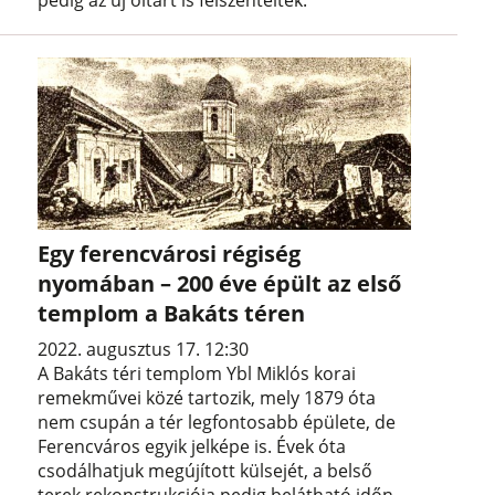
pedig az új oltárt is felszentelték.
Egy ferencvárosi régiség
nyomában – 200 éve épült az első
templom a Bakáts téren
2022. augusztus 17. 12:30
A Bakáts téri templom Ybl Miklós korai
remekművei közé tartozik, mely 1879 óta
nem csupán a tér legfontosabb épülete, de
Ferencváros egyik jelképe is. Évek óta
csodálhatjuk megújított külsejét, a belső