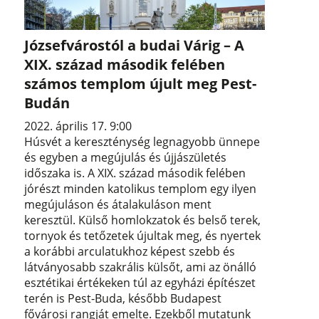
Józsefvárostól a budai Várig – A
XIX. század második felében
számos templom újult meg Pest-
Budán
2022. április 17. 9:00
Húsvét a kereszténység legnagyobb ünnepe
és egyben a megújulás és újjászületés
időszaka is. A XIX. század második felében
jórészt minden katolikus templom egy ilyen
megújuláson és átalakuláson ment
keresztül. Külső homlokzatok és belső terek,
tornyok és tetőzetek újultak meg, és nyertek
a korábbi arculatukhoz képest szebb és
látványosabb szakrális külsőt, ami az önálló
esztétikai értékeken túl az egyházi építészet
terén is Pest-Buda, később Budapest
fővárosi rangját emelte. Ezekből mutatunk