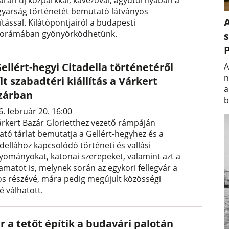
arán új közparkkal, kávézóval, ágyútornyában a
yarság történetét bemutató látványos
A
lítással. Kilátópontjairól a budapesti
orámában gyönyörködhetünk.
s
ellért-hegyi Citadella történetéről
A
n
lt szabadtéri kiállítás a Várkert
a
zárban
b
. február 20. 16:00
árkert Bazár Glorietthez vezető rámpáján
ható tárlat bemutatja a Gellért-hegyhez és a
dellához kapcsolódó történeti és vallási
yományokat, katonai szerepeket, valamint azt a
amatot is, melynek során az egykori fellegvár a
os részévé, mára pedig megújult közösségi
é válhatott.
r a tetőt építik a budavári palotán