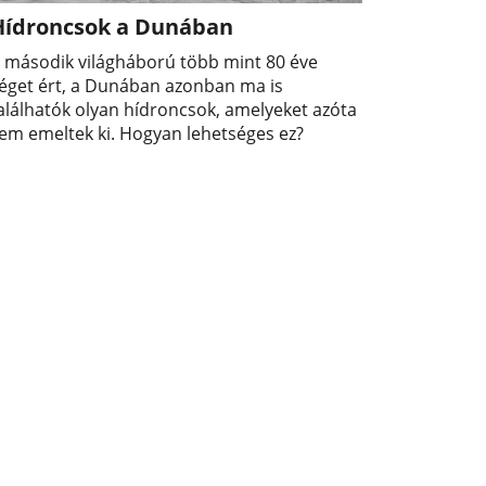
Hídroncsok a Dunában
 második világháború több mint 80 éve
éget ért, a Dunában azonban ma is
alálhatók olyan hídroncsok, amelyeket azóta
em emeltek ki. Hogyan lehetséges ez?