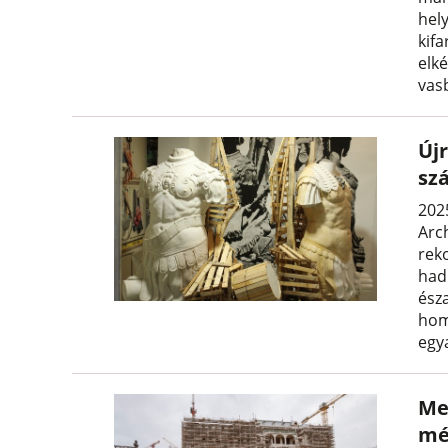
hel
kifa
elké
vas
Új
sz
202
Arc
rek
had
észa
hom
egy
Me
mé