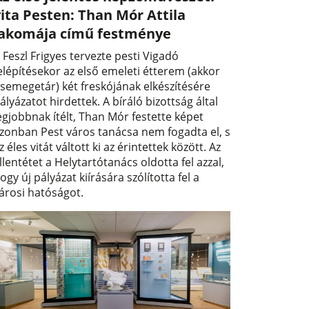
ita Pesten: Than Mór Attila
lakomája című festménye
 Feszl Frigyes tervezte pesti Vigadó
elépítésekor az első emeleti étterem (akkor
semegetár) két freskójának elkészítésére
ályázatot hirdettek. A bíráló bizottság által
egjobbnak ítélt, Than Mór festette képet
zonban Pest város tanácsa nem fogadta el, s
z éles vitát váltott ki az érintettek között. Az
llentétet a Helytartótanács oldotta fel azzal,
ogy új pályázat kiírására szólította fel a
árosi hatóságot.