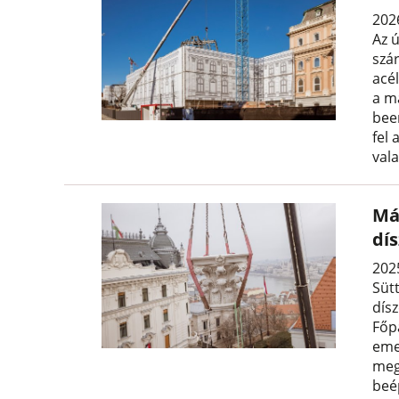
2026
Az ú
szá
acé
a m
bee
fel 
val
Má
dí
202
Süt
dís
Főp
eme
meg
beé