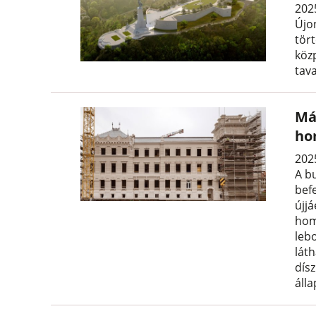
202
Újo
tört
köz
tav
Má
ho
202
A b
befe
újjá
homl
leb
láth
dísz
álla