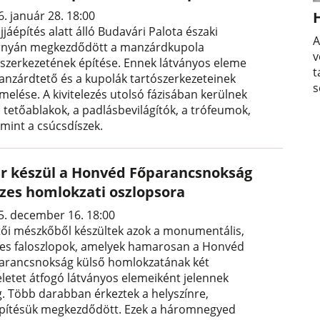
. január 28. 18:00
jjáépítés alatt álló Budavári Palota északi
A
rnyán megkezdődött a manzárdkupola
v
lszerkezetének építése. Ennek látványos eleme
t
anzárdtető és a kupolák tartószerkezeteinek
s
melése. A kivitelezés utolsó fázisában kerülnek
a tetőablakok, a padlásbevilágítók, a trófeumok,
amint a csúcsdíszek.
r készül a Honvéd Főparancsnokság
szes homlokzati oszlopsora
5. december 16. 18:00
tői mészkőből készültek azok a monumentális,
zes faloszlopok, amelyek hamarosan a Honvéd
arancsnokság külső homlokzatának két
letet átfogó látványos elemeiként jelennek
. Több darabban érkeztek a helyszínre,
pítésük megkezdődött. Ezek a háromnegyed