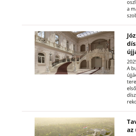
osz
a m
szo
Józ
dí
új
202
A b
újjá
tere
els
dís
rek
Tav
az 