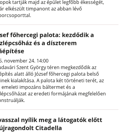
lopok tartják majd az épület legfőbb ékességét,
ár elkészült timpanont az abban lévő
borcsoporttal.
sef főhercegi palota: kezdődik a
szlépcsőház és a díszterem
jáépítése
5. november 24. 14:00
udavári Szent György téren megkezdődik az
építés alatt álló József főhercegi palota belső
inek kialakítása. A palota két történeti terét, az
ő emeleti impozáns báltermet és a
zlépcsőházat az eredeti formájának megfelelően
onstruálják.
asszal nyílik meg a látogatók előtt
újragondolt Citadella