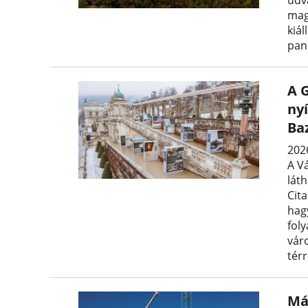
udv
mag
kiál
pan
A G
nyí
Ba
2026
A V
lát
Cita
hag
foly
vár
térr
Má