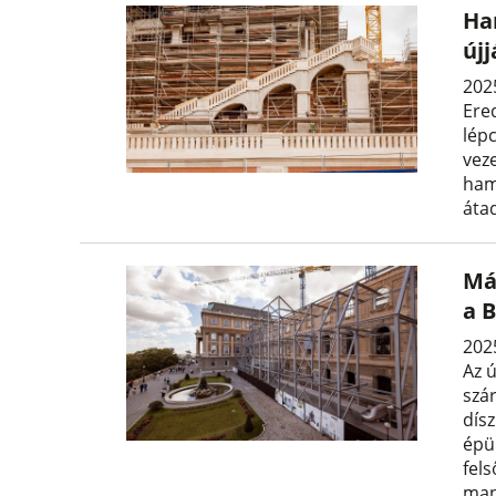
Ha
új
202
Ere
lépc
veze
ham
áta
Má
a 
202
Az ú
szá
dísz
épü
fel
man