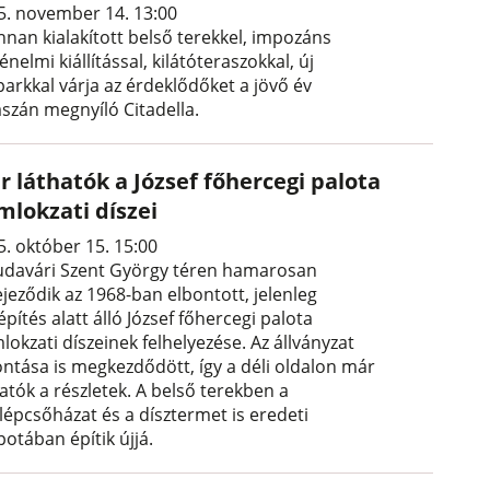
5. november 14. 13:00
nnan kialakított belső terekkel, impozáns
énelmi kiállítással, kilátóteraszokkal, új
parkkal várja az érdeklődőket a jövő év
aszán megnyíló Citadella.
r láthatók a József főhercegi palota
mlokzati díszei
5. október 15. 15:00
udavári Szent György téren hamarosan
jeződik az 1968-ban elbontott, jelenleg
építés alatt álló József főhercegi palota
okzati díszeinek felhelyezése. Az állványzat
ontása is megkezdődött, így a déli oldalon már
atók a részletek. A belső terekben a
lépcsőházat és a dísztermet is eredeti
potában építik újjá.