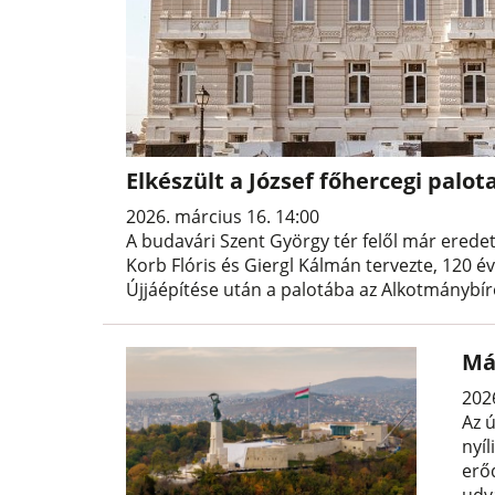
Elkészült a József főhercegi palo
2026. március 16. 14:00
A budavári Szent György tér felől már eredet
Korb Flóris és Giergl Kálmán tervezte, 120 é
Újjáépítése után a palotába az Alkotmánybír
Már
202
Az ú
nyíl
erőd