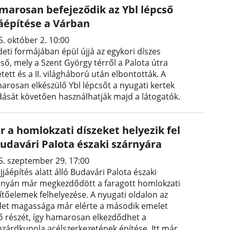
marosan befejeződik az Ybl lépcső
jáépítése a Várban
5. október 2. 10:00
deti formájában épül újjá az egykori díszes
ső, mely a Szent György térről a Palota útra
tett és a II. világháború után elbontották. A
arosan elkészülő Ybl lépcsőt a nyugati kertek
dását követően használhatják majd a látogatók.
r a homlokzati díszeket helyezik fel
Budavári Palota északi szárnyára
5. szeptember 29. 17:00
jjáépítés alatt álló Budavári Palota északi
rnyán már megkezdődött a faragott homlokzati
ítőelemek felhelyezése. A nyugati oldalon az
let magassága már elérte a második emelet
ső részét, így hamarosan elkezdődhet a
zárdkupola acélszerkezetének építése. Itt már