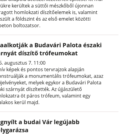
yükre kerültek a süttői mészkőből újonnan
ragott homlokzati díszítőelemek is, valamint
szült a földszint és az első emelet közötti
beton boltozatsor.
raalkotják a Budavári Palota északi
árnyát díszítő trófeumokat
5. augusztus 7. 11:00
hív képek és pontos tervrajzok alapján
onstruálják a monumentális trófeumokat, azaz
ijelvényeket, melyek egykor a Budavári Palota
ki szárnyát díszítették. Az újjászülető
lokzatra öt páros trófeum, valamint egy
alakos kerül majd.
gnyílt a budai Vár legújabb
lygarázsa