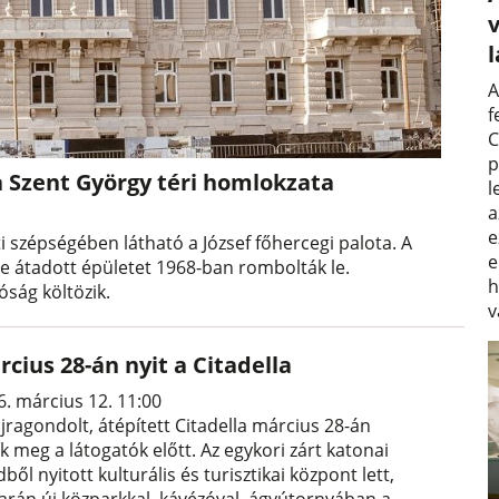
v
A
f
C
p
ta Szent György téri homlokzata
l
a
e
i szépségében látható a József főhercegi palota. A
e
ve átadott épületet 1968-ban rombolták le.
h
óság költözik.
v
cius 28-án nyit a Citadella
6. március 12. 11:00
jragondolt, átépített Citadella március 28-án
ik meg a látogatók előtt. Az egykori zárt katonai
ből nyitott kulturális és turisztikai központ lett,