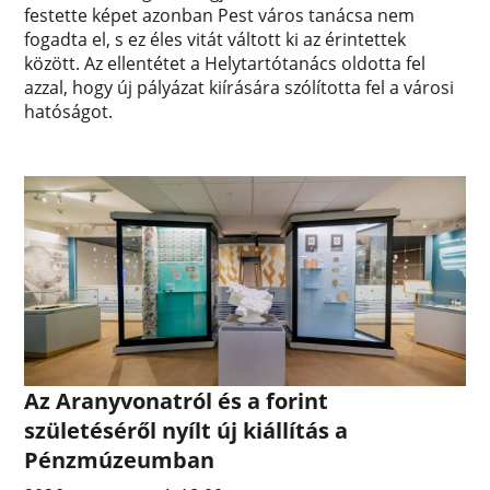
festette képet azonban Pest város tanácsa nem
fogadta el, s ez éles vitát váltott ki az érintettek
között. Az ellentétet a Helytartótanács oldotta fel
azzal, hogy új pályázat kiírására szólította fel a városi
hatóságot.
Az Aranyvonatról és a forint
születéséről nyílt új kiállítás a
Pénzmúzeumban