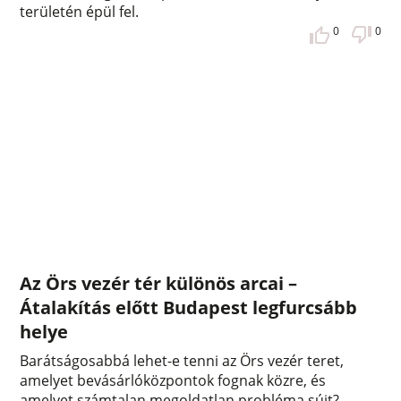
területén épül fel.
0
0
Az Örs vezér tér különös arcai –
Átalakítás előtt Budapest legfurcsább
helye
Barátságosabbá lehet-e tenni az Örs vezér teret,
amelyet bevásárlóközpontok fognak közre, és
amelyet számtalan megoldatlan probléma sújt?