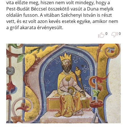
vita előzte meg, hiszen nem volt mindegy, hogy a
Pest-Budát Béccsel összekötő vasút a Duna melyik
oldalán fusson. A vitában Széchenyi István is részt
vett, és ez volt azon kevés esetek egyike, amikor nem
a gróf akarata érvényesült.
0
0