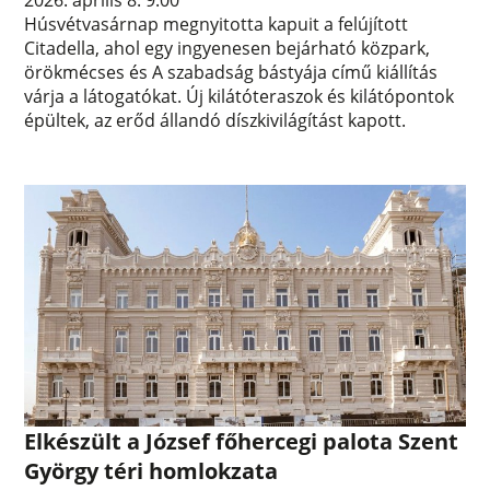
Húsvétvasárnap megnyitotta kapuit a felújított
Citadella, ahol egy ingyenesen bejárható közpark,
örökmécses és A szabadság bástyája című kiállítás
várja a látogatókat. Új kilátóteraszok és kilátópontok
épültek, az erőd állandó díszkivilágítást kapott.
Elkészült a József főhercegi palota Szent
György téri homlokzata