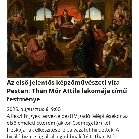
Az első jelentős képzőművészeti vita
Pesten: Than Mór Attila lakomája című
festménye
2026. augusztus 6. 9:00
A Feszl Frigyes tervezte pesti Vigadó felépítésekor az
első emeleti étterem (akkor Csemegetár) két
freskójának elkészítésére pályázatot hirdettek. A
bíráló bizottság által legjobbnak ítélt, Than Mór