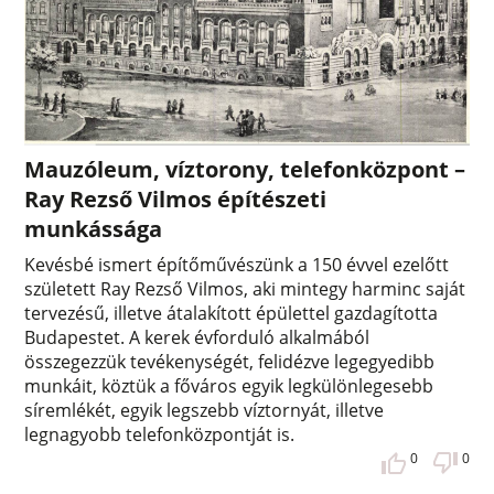
Mauzóleum, víztorony, telefonközpont –
Ray Rezső Vilmos építészeti
munkássága
Kevésbé ismert építőművészünk a 150 évvel ezelőtt
született Ray Rezső Vilmos, aki mintegy harminc saját
tervezésű, illetve átalakított épülettel gazdagította
Budapestet. A kerek évforduló alkalmából
összegezzük tevékenységét, felidézve legegyedibb
munkáit, köztük a főváros egyik legkülönlegesebb
síremlékét, egyik legszebb víztornyát, illetve
legnagyobb telefonközpontját is.
0
0