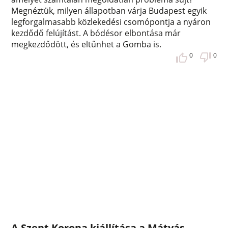
Megnéztük, milyen állapotban várja Budapest egyik
legforgalmasabb közlekedési csomópontja a nyáron
kezdődő felújítást. A bódésor elbontása már
megkezdődött, és eltűnhet a Gomba is.
0
0
A Szent Korona kiállítása a Mátyás-