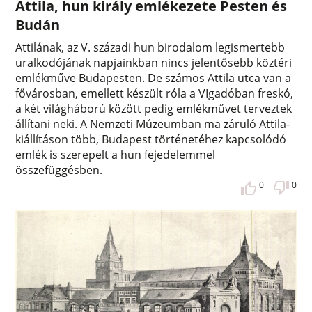
Attila, hun király emlékezete Pesten és
Budán
Attilának, az V. századi hun birodalom legismertebb
uralkodójának napjainkban nincs jelentősebb köztéri
emlékműve Budapesten. De számos Attila utca van a
fővárosban, emellett készült róla a VIgadóban freskó,
a két világháború között pedig emlékművet terveztek
állítani neki. A Nemzeti Múzeumban ma záruló Attila-
kiállításon több, Budapest történetéhez kapcsolódó
emlék is szerepelt a hun fejedelemmel
összefüggésben.
0
0