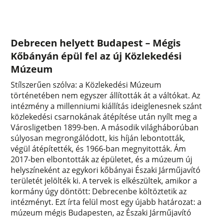
Debrecen helyett Budapest – Mégis
Kőbányán épül fel az új Közlekedési
Múzeum
Stílszerűen szólva: a Közlekedési Múzeum
történetében nem egyszer állították át a váltókat. Az
intézmény a millenniumi kiállítás ideiglenesnek szánt
közlekedési csarnokának átépítése után nyílt meg a
Városligetben 1899-ben. A második világháborúban
súlyosan megrongálódott, kis híján lebontották,
végül átépítették, és 1966-ban megnyitották. Ám
2017-ben elbontották az épületet, és a múzeum új
helyszíneként az egykori kőbányai Északi Járműjavító
területét jelölték ki. A tervek is elkészültek, amikor a
kormány úgy döntött: Debrecenbe költöztetik az
intézményt. Ezt írta felül most egy újabb határozat: a
múzeum mégis Budapesten, az Északi Járműjavító