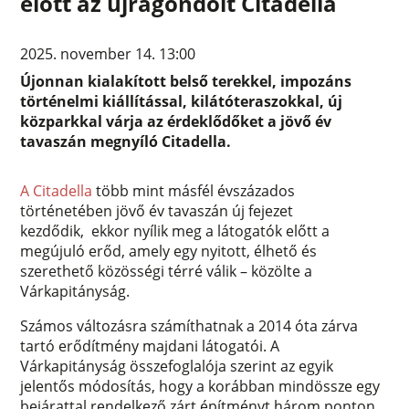
előtt az újragondolt Citadella
2025. november 14. 13:00
Újonnan kialakított belső terekkel, impozáns
történelmi kiállítással, kilátóteraszokkal, új
közparkkal várja az érdeklődőket a jövő év
tavaszán megnyíló Citadella.
A Citadella
több mint másfél évszázados
történetében jövő év tavaszán új fejezet
kezdődik, ekkor nyílik meg a látogatók előtt a
megújuló erőd, amely egy nyitott, élhető és
szerethető közösségi térré válik – közölte a
Várkapitányság.
Számos változásra számíthatnak a 2014 óta zárva
tartó erődítmény majdani látogatói. A
Várkapitányság összefoglalója szerint az egyik
jelentős módosítás, hogy a korábban mindössze egy
bejárattal rendelkező zárt építményt három ponton