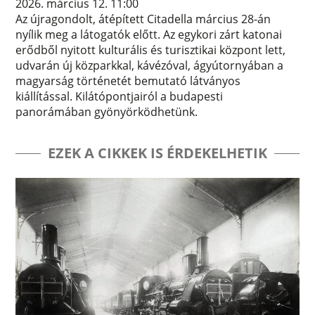
2026. március 12. 11:00
Az újragondolt, átépített Citadella március 28-án
nyílik meg a látogatók előtt. Az egykori zárt katonai
erődből nyitott kulturális és turisztikai központ lett,
udvarán új közparkkal, kávézóval, ágyútornyában a
magyarság történetét bemutató látványos
kiállítással. Kilátópontjairól a budapesti
panorámában gyönyörködhetünk.
EZEK A CIKKEK IS ÉRDEKELHETIK