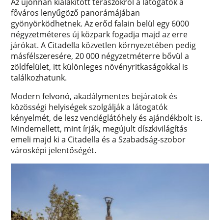
Az újonnan kialakított teraszokról a látogatók a
főváros lenyűgöző panorámájában
gyönyörködhetnek. Az erőd falain belül egy 6000
négyzetméteres új közpark fogadja majd az erre
járókat. A Citadella közvetlen környezetében pedig
másfélszeresére, 20 000 négyzetméterre bővül a
zöldfelület, itt különleges növényritkaságokkal is
találkozhatunk.
Modern felvonó, akadálymentes bejáratok és
közösségi helyiségek szolgálják a látogatók
kényelmét, de lesz vendéglátóhely és ajándékbolt is.
Mindemellett, mint írják, megújult díszkivilágítás
emeli majd ki a Citadella és a Szabadság-szobor
városképi jelentőségét.