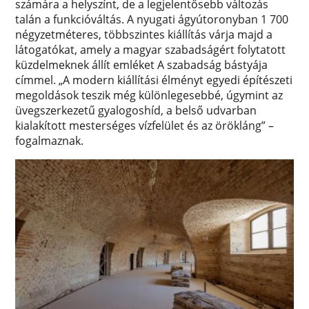
számára a helyszínt, de a legjelentősebb változás
talán a funkcióváltás. A nyugati ágyútoronyban 1 700
négyzetméteres, többszintes kiállítás várja majd a
látogatókat, amely a magyar szabadságért folytatott
küzdelmeknek állít emléket A szabadság bástyája
címmel. „A modern kiállítási élményt egyedi építészeti
megoldások teszik még különlegesebbé, úgymint az
üvegszerkezetű gyalogoshíd, a belső udvarban
kialakított mesterséges vízfelület és az örökláng” –
fogalmaznak.