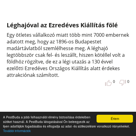
Léghajóval az Ezredéves Kiállítás fölé
Egy ötletes vállalkozó miatt több mint 7000 embernek
adatott meg, hogy az 1896-os Budapestet
madártávlatból szemlélhesse meg. A léghajó
legtöbbször csak fel- és leszállt, hiszen kötéllel volt a
földhöz rögzítve, de ez a légi utazás a 130 évvel
ezelőtti Ezredéves Országos Kiállítás alatt érdekes
attrakciónak számított.
0
0
A PestBuda a jobb felhasználói élmény biztosítása érdekében
Értem
sütiket használ. A PestBuda látogatásával Ön beleegyezik az
ilyen adatfájlok fogadásába és elfogadja az adat- és sütikezelésre vonatkozó irányelveket.
További információk