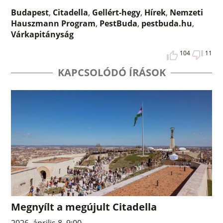
Budapest
,
Citadella
,
Gellért-hegy
,
Hírek
,
Nemzeti
Hauszmann Program
,
PestBuda
,
pestbuda.hu
,
Várkapitányság
104
11
KAPCSOLÓDÓ ÍRÁSOK
Megnyílt a megújult Citadella
2026. április 8. 9:00