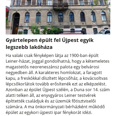
Gyártelepen épült fel Újpest egyik
legszebb lakóháza
Ha valaki csak fényképen látja az 1900-ban épült
Leiner-házat, joggal gondolhatná, hogy a kétemeletes
magastetős neoreneszánsz palota egy belvárosi
negyedben áll. A karakteres homlokzat, a faragott
kapu, a freskókkal díszített lépcsőház, a kovácsoltvas
lépcsőkorlátok tovább erősítenék ezt az elképzelést.
Azonban az épület Újpest szélén, a Duna sor 14. szám
alatti telken áll, az enyvgyáros Leiner testvérek
építtették családjuk és az üzemük főtisztviselői
számára. A ma önkormányzati bérházként működő
épület az egykori újpesti ipar fénykorát idézi.