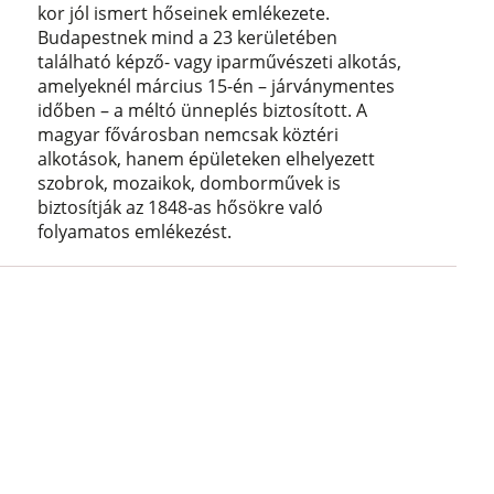
kor jól ismert hőseinek emlékezete.
Budapestnek mind a 23 kerületében
található képző- vagy iparművészeti alkotás,
amelyeknél március 15-én – járványmentes
időben – a méltó ünneplés biztosított. A
magyar fővárosban nemcsak köztéri
alkotások, hanem épületeken elhelyezett
szobrok, mozaikok, domborművek is
biztosítják az 1848-as hősökre való
folyamatos emlékezést.