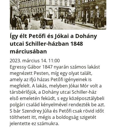
Így élt Petőfi és Jókai a Dohány
utcai Schiller-házban 1848
márciusában
2023. március 14. 11:00
Egressy Gábor 1847 nyarán számos lakást
megnézett Pesten, míg egy olyat talált,
amely az ifjú házas Petőfi igényeinek is
megfelelt. A lakás, melyben Jókai Mór volt a
társbérlőjük, a Dohány utcai Schiller-ház
első emeletén feküdt, s egy középosztálybeli
polgári család kényelmével rendezték be azt.
S bár Szendrey Júlia és Petőfi csak rövid időt
tölthetett itt, mégis a boldogság szigetét
jelentette ez számukra.