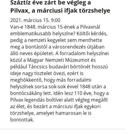
Száztíz éve zárt be végleg a
Pilvax, a márciusi ifjak törzshelye
2021. március 15. 9:00
Van-e 1848. március 15-ének a Pilvaxnál
emblematikusabb helyszíne? Költői kérdés,
pedig a nemzeti kegyelet sem menthette
meg a bontástól a városrendezés útjában
álló neves épületet. A forradalom helyszínei
közül a Magyar Nemzeti Múzeumot és
például Táncsics budavári börtönét hosszú
ideje nagy tisztelet övezi, ezért is
meghökkentő, hogy más forradalmi
helyszínek sorsa sok-sok évvel 1848 után a
bontócsákány lett. Idén lesz 110 éve, hogy a
Pilvax legendás boltívei alatt végleg megállt
az élet, és bezárt a márciusi ifjak egykori
törzshelye, amelyet hamarosan le is
bontottak.