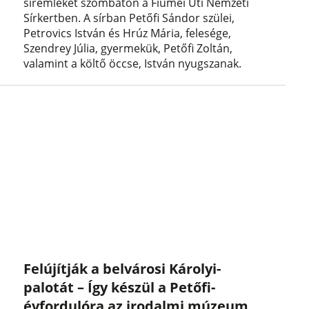
síremlékét szombaton a Fiumei Úti Nemzeti
Sírkertben. A sírban Petőfi Sándor szülei,
Petrovics István és Hrúz Mária, felesége,
Szendrey Júlia, gyermekük, Petőfi Zoltán,
valamint a költő öccse, István nyugszanak.
Felújítják a belvárosi Károlyi-
palotát – Így készül a Petőfi-
évfordulóra az irodalmi múzeum