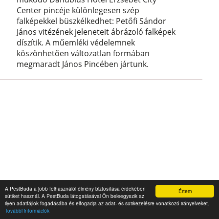
Center pincéje különlegesen szép
falképekkel büszkélkedhet: Petőfi Sándor
János vitézének jeleneteit ábrázoló falképek
díszítik. A műemléki védelemnek
köszönhetően változatlan formában
megmaradt János Pincében jártunk.
A PestBuda a jobb felhasználói élmény biztosítása érdekében
Értem
sütiket használ. A PestBuda látogatásával Ön beleegyezik az
ilyen adatfájlok fogadásába és elfogadja az adat- és sütikezelésre vonatkozó irányelveket.
Az első európai rangú magyar
További információk