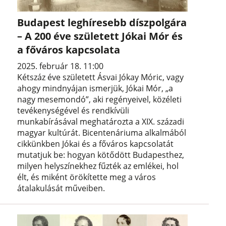
Budapest leghíresebb díszpolgára
– A 200 éve született Jókai Mór és
a főváros kapcsolata
2025. február 18. 11:00
Kétszáz éve született Ásvai Jókay Móric, vagy
ahogy mindnyájan ismerjük, Jókai Mór, „a
nagy mesemondó”, aki regényeivel, közéleti
tevékenységével és rendkívüli
munkabírásával meghatározta a XIX. századi
magyar kultúrát. Bicentenáriuma alkalmából
cikkünkben Jókai és a főváros kapcsolatát
mutatjuk be: hogyan kötődött Budapesthez,
milyen helyszínekhez fűzték az emlékei, hol
élt, és miként örökítette meg a város
átalakulását műveiben.