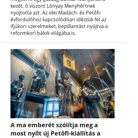
kezét, ő viszont Lónyay Menyhértnek
nyújtotta azt. Az idei Madách- és Petőfi-
évfordulóhoz kapcsolódóan idézzük fel az
ifjúkori szerelmeket, bepillantást nyújtva a
reformkori bálok világába is.
A ma emberét szólítja meg a
most nyílt új Petőfi-kiállítás a