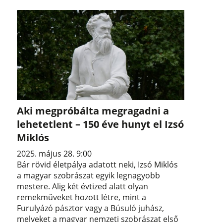
Aki megpróbálta megragadni a
lehetetlent – 150 éve hunyt el Izsó
Miklós
2025. május 28. 9:00
Bár rövid életpálya adatott neki, Izsó Miklós
a magyar szobrászat egyik legnagyobb
mestere. Alig két évtized alatt olyan
remekműveket hozott létre, mint a
Furulyázó pásztor vagy a Búsuló juhász,
melyeket a magyar nemzeti szobrászat első