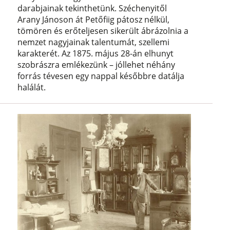
darabjainak tekinthetünk. Széchenyitől
Arany Jánoson át Petőfiig pátosz nélkül,
tömören és erőteljesen sikerült ábrázolnia a
nemzet nagyjainak talentumát, szellemi
karakterét. Az 1875. május 28-án elhunyt
szobrászra emlékezünk – jóllehet néhány
forrás tévesen egy nappal későbbre datálja
halálát.