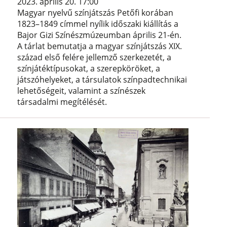
2023. április 20. 17:00
Magyar nyelvű színjátszás Petőfi korában
1823–1849 címmel nyílik időszaki kiállítás a
Bajor Gizi Színészmúzeumban április 21-én.
A tárlat bemutatja a magyar színjátszás XIX.
század első felére jellemző szerkezetét, a
színjátéktípusokat, a szerepköröket, a
játszóhelyeket, a társulatok színpadtechnikai
lehetőségeit, valamint a színészek
társadalmi megítélését.