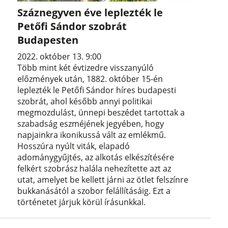
Száznegyven éve leplezték le
Petőfi Sándor szobrát
Budapesten
2022. október 13. 9:00
Több mint két évtizedre visszanyúló
előzmények után, 1882. október 15-én
leplezték le Petőfi Sándor híres budapesti
szobrát, ahol később annyi politikai
megmozdulást, ünnepi beszédet tartottak a
szabadság eszméjének jegyében, hogy
napjainkra ikonikussá vált az emlékmű.
Hosszúra nyúlt viták, elapadó
adománygyűjtés, az alkotás elkészítésére
felkért szobrász halála nehezítette azt az
utat, amelyet be kellett járni az ötlet felszínre
bukkanásától a szobor felállításáig. Ezt a
történetet járjuk körül írásunkkal.