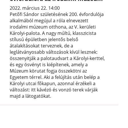
2022. március 22. 14:00
Petőfi Sándor születésének 200. évfordulója
alkalmából megújul a róla elnevezett
irodalmi múzeum otthona, az V. kerületi
Károlyi-palota. A nagy múltú, klasszicista
stílusú épületben jelentős belső
átalakításokat terveznek, de a
leglátványosabb változások kívül lesznek:
összenyitják a palotaudvart a Károlyi-kerttel,
és egy ösvényt is kiépítenek, amely a
Múzeum körutat fogja összekötni az
Egyetem térrel. Aki a felújítás után belép a
Károlyi utcai főkapun, azonnal érzékeli a
változást: itt kávézó és vonzó terek várják
majd a látogatókat.