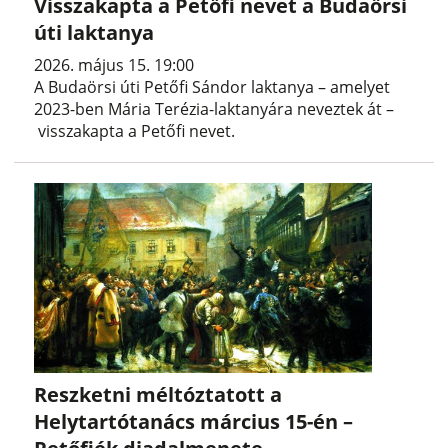
Visszakapta a Petőfi nevet a Budaörsi
úti laktanya
2026. május 15. 19:00
A Budaörsi úti Petőfi Sándor laktanya – amelyet
2023-ben Mária Terézia-laktanyára neveztek át –
visszakapta a Petőfi nevet.
Reszketni méltóztatott a
Helytartótanács március 15-én –