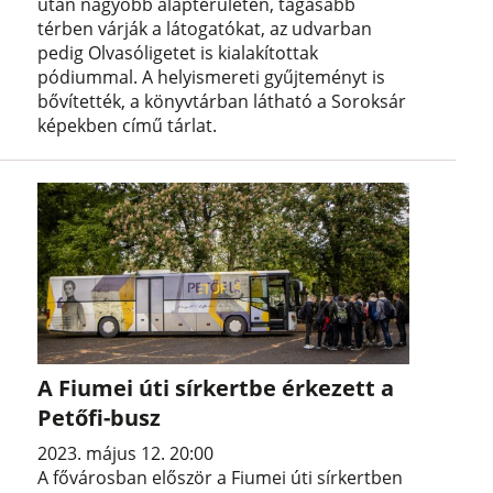
után nagyobb alapterületen, tágasabb
térben várják a látogatókat, az udvarban
pedig Olvasóligetet is kialakítottak
pódiummal. A helyismereti gyűjteményt is
bővítették, a könyvtárban látható a Soroksár
képekben című tárlat.
A Fiumei úti sírkertbe érkezett a
Petőfi-busz
2023. május 12. 20:00
A fővárosban először a Fiumei úti sírkertben