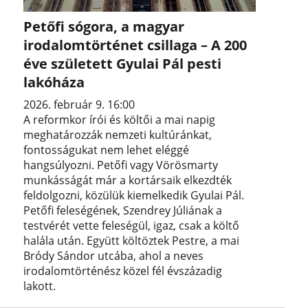
Petőfi sógora, a magyar
irodalomtörténet csillaga – A 200
éve született Gyulai Pál pesti
lakóháza
2026. február 9. 16:00
A reformkor írói és költői a mai napig
meghatározzák nemzeti kultúránkat,
fontosságukat nem lehet eléggé
hangsúlyozni. Petőfi vagy Vörösmarty
munkásságát már a kortársaik elkezdték
feldolgozni, közülük kiemelkedik Gyulai Pál.
Petőfi feleségének, Szendrey Júliának a
testvérét vette feleségül, igaz, csak a költő
halála után. Együtt költöztek Pestre, a mai
Bródy Sándor utcába, ahol a neves
irodalomtörténész közel fél évszázadig
lakott.