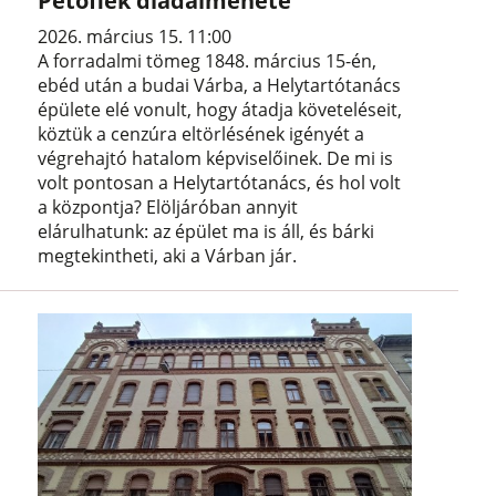
Petőfiék diadalmenete
2026. március 15. 11:00
A forradalmi tömeg 1848. március 15-én,
ebéd után a budai Várba, a Helytartótanács
épülete elé vonult, hogy átadja követeléseit,
köztük a cenzúra eltörlésének igényét a
végrehajtó hatalom képviselőinek. De mi is
volt pontosan a Helytartótanács, és hol volt
a központja? Elöljáróban annyit
elárulhatunk: az épület ma is áll, és bárki
megtekintheti, aki a Várban jár.