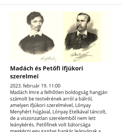
Madách és Petőfi ifjúkori
szerelmei
2023. február 19. 11:00
Madách Imre a felhőtlen boldogság hangján
számolt be testvérének arról a bálról,
amelyen ifjúkori szerelmével, Lónyay
Menyhért húgával, Lónyay Etelkával táncolt,
de a viszonzatlan szerelemből nem lett
leánykérés. Petőfinek volt bátorsága
megkérni egy gazdag bankár leányának a