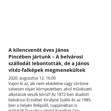
A kilencvenöt éves János
Pincében jártunk – A belvárosi
szállodát lebontották, de a János
vitéz-falképek megmenekültek
2020. augusztus 12. 16:00
Vajon ki az, aki nem ebédelne vagy sörözne
szívesen olyan környezetben, ahol művészeti
alkotások veszik körül? Az 1872-ben átadott
belvárosi Erzsébet Királyné Szálló és az 1985-
ben a helyén felépülő, napjainkban is
működő Danubius Hotel Erzsébet City