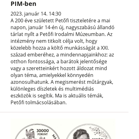
PIM-ben
2023. január 14. 14:30
A 200 éve született Petőfi tiszteletére a mai
napon, január 14-én új, nagyszabású állandó
tárlat nyílt a Petőfi Irodalmi Múzeumban. Az
intézmény nem titkolt célja volt, hogy
közelebb hozza a költő munkásságát a XXI.
század emberéhez, a mindennapjainkhoz: az
otthon fontossága, a barátok jelentősége
vagy a szeretteinkért hozott áldozat mind
olyan téma, amielyekkel könnyedén
azonosulhatunk. A megismerést műtárgyak,
különleges díszletek és multimédiás
eszközök is segítik. Ma is aktuális témák,
Petőfi tolmácsolásában.