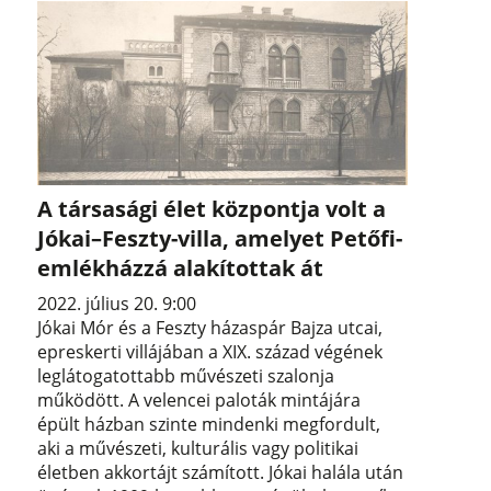
A társasági élet központja volt a
Jókai–Feszty-villa, amelyet Petőfi-
emlékházzá alakítottak át
2022. július 20. 9:00
Jókai Mór és a Feszty házaspár Bajza utcai,
epreskerti villájában a XIX. század végének
leglátogatottabb művészeti szalonja
működött. A velencei paloták mintájára
épült házban szinte mindenki megfordult,
aki a művészeti, kulturális vagy politikai
életben akkortájt számított. Jókai halála után