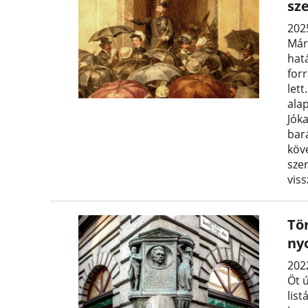
sz
202
Már
hat
for
let
ala
Jók
bar
köv
szer
vis
Tö
ny
2022
Öt 
list