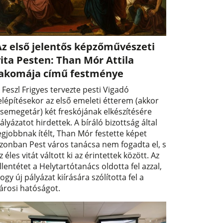
Az első jelentős képzőművészeti
ita Pesten: Than Mór Attila
lakomája című festménye
 Feszl Frigyes tervezte pesti Vigadó
elépítésekor az első emeleti étterem (akkor
semegetár) két freskójának elkészítésére
ályázatot hirdettek. A bíráló bizottság által
egjobbnak ítélt, Than Mór festette képet
zonban Pest város tanácsa nem fogadta el, s
z éles vitát váltott ki az érintettek között. Az
llentétet a Helytartótanács oldotta fel azzal,
ogy új pályázat kiírására szólította fel a
árosi hatóságot.