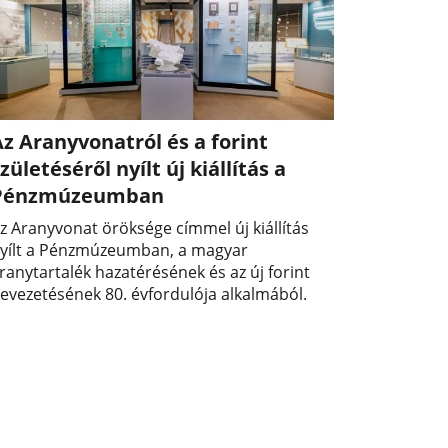
z Aranyvonatról és a forint
zületéséről nyílt új kiállítás a
Pénzmúzeumban
z Aranyvonat öröksége címmel új kiállítás
yílt a Pénzmúzeumban, a magyar
ranytartalék hazatérésének és az új forint
evezetésének 80. évfordulója alkalmából.