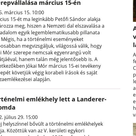
erepvállalása március 15-én
5. március 15. 10:00
cius 15-ét ma leginkább Petőfi Sándor alakja
ározza meg, hiszen a Nemzeti dal elszavalása a
radalom egyik legemblematikusabb pillanata
v
t. Mégis, ha a történelmi eseményeket
posabban megvizsgáljuk, világossá válik, hogy
ai Mór szerepe nemcsak egyenrangú volt
A
átjáéval, hanem talán még jelentősebb is. A
f
etkezőkben Jókai Mór március 15-ei tevékeny
C
epét követjük végig korabeli írások és saját
p
szaemlékezései alapján.
l
a
e
rténelmi emlékhely lett a Landerer-
e
omda
h
v
. július 29. 15:00
új helyszínnel bővült a történelmi emlékhelyek
ája. Közöttük van az V. kerületi egykori