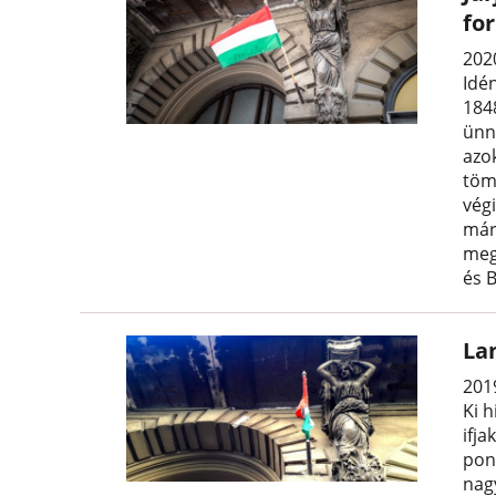
fo
202
Idé
184
ünn
azo
töm
végi
már
meg
és 
La
201
Ki h
ifj
pont
nagy