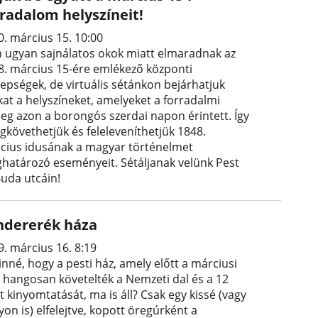
rradalom helyszíneit!
0. március 15. 10:00
n ugyan sajnálatos okok miatt elmaradnak az
8. március 15-ére emlékező központi
epségek, de virtuális sétánkon bejárhatjuk
kat a helyszíneket, amelyeket a forradalmi
eg azon a borongós szerdai napon érintett. Így
gkövethetjük és feleleveníthetjük 1848.
cius idusának a magyar történelmet
határozó eseményeit. Sétáljanak velünk Pest
Buda utcáin!
ndererék háza
9. március 16. 8:19
inné, hogy a pesti ház, amely előtt a márciusi
ak hangosan követelték a Nemzeti dal és a 12
 kinyomtatását, ma is áll? Csak egy kissé (vagy
on is) elfelejtve, kopott öregúrként a