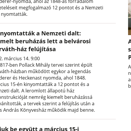
derer-nyomda, ahol az 1848-as forradalom
eteléseit megfogalmazó 12 pontot és a Nemzeti
t nyomtatták.
t nyomtatták a Nemzeti dalt:
emelt beruházás lett a belvárosi
A
rváth-ház felújítása
s
2. március 14. 9:00
817-ben Pollack Mihály tervei szerint épült
A
váth-házban működött egykor a legendás
n
derer és Heckenast nyomda, ahol 1848.
a
cius 15-én kinyomtatták a 12 pontot és a
b
zeti dalt. A leromlott állapotú ház
onstrukcióját nemrég kiemelt beruházássá
vánították, a tervek szerint a felújítás után a
s András Könyvesház működik majd benne.
juk be együtt a március 15-i