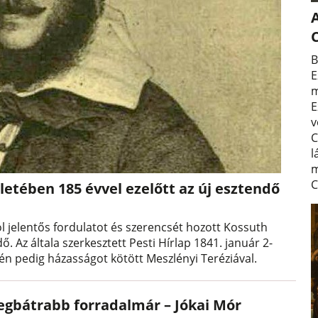
A
B
E
m
E
v
C
l
m
C
letében 185 évvel ezelőtt az új esztendő
 jelentős fordulatot és szerencsét hozott Kossuth
ő. Az általa szerkesztett Pesti Hírlap 1841. január 2-
-én pedig házasságot kötött Meszlényi Teréziával.
legbátrabb forradalmár – Jókai Mór