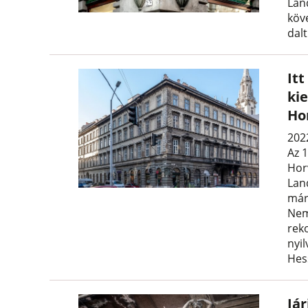
Lan
köv
dal
It
ki
Ho
202
Az 1
Hor
Lan
már
Nem
rek
nyil
Hes
Jár