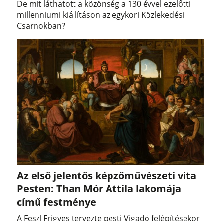
De mit láthatott a közönség a 130 évvel ezelőtti
millenniumi kiállításon az egykori Közlekedési
Csarnokban?
Az első jelentős képzőművészeti vita
Pesten: Than Mór Attila lakomája
című festménye
A Feszl Frigyes tervezte pesti Vigadó felépítésekor