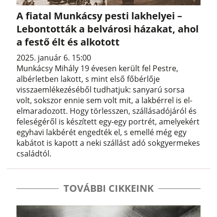
A fiatal Munkácsy pesti lakhelyei –
Lebontották a belvárosi házakat, ahol
a festő élt és alkotott
2025. január 6. 15:00
Munkácsy Mihály 19 évesen került fel Pestre,
albérletben lakott, s mint első főbérlője
visszaemlékezéséből tudhatjuk: sanyarú sorsa
volt, sokszor ennie sem volt mit, a lakbérrel is el-
elmaradozott. Hogy törlesszen, szállásadójáról és
feleségéről is készített egy-egy portrét, amelyekért
egyhavi lakbérét engedték el, s emellé még egy
kabátot is kapott a neki szállást adó sokgyermekes
családtól.
TOVÁBBI CIKKEINK