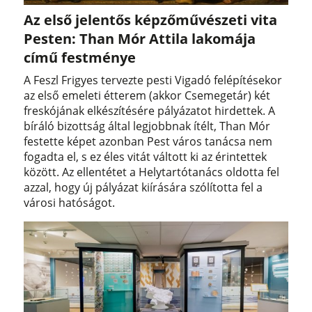
Az első jelentős képzőművészeti vita
Pesten: Than Mór Attila lakomája
című festménye
A Feszl Frigyes tervezte pesti Vigadó felépítésekor
az első emeleti étterem (akkor Csemegetár) két
freskójának elkészítésére pályázatot hirdettek. A
bíráló bizottság által legjobbnak ítélt, Than Mór
festette képet azonban Pest város tanácsa nem
fogadta el, s ez éles vitát váltott ki az érintettek
között. Az ellentétet a Helytartótanács oldotta fel
azzal, hogy új pályázat kiírására szólította fel a
városi hatóságot.