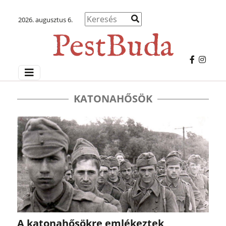
2026. augusztus 6.
KATONAHŐSÖK
A katonahősökre emlékeztek