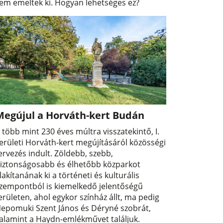
em emeltek ki. Hogyan lehetséges ez?
Megújul a Horváth-kert Budán
 több mint 230 éves múltra visszatekintő, I.
erületi Horváth-kert megújításáról közösségi
ervezés indult. Zöldebb, szebb,
iztonságosabb és élhetőbb közparkot
lakítanának ki a történeti és kulturális
zempontból is kiemelkedő jelentőségű
erületen, ahol egykor színház állt, ma pedig
epomuki Szent János és Déryné szobrát,
alamint a Haydn-emlékművet találjuk.