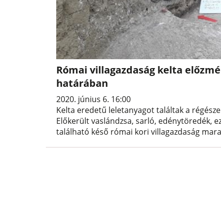
Római villagazdaság kelta előzmé
határában
2020. június 6. 16:00
Kelta eredetű leletanyagot találtak a régésze
Előkerült vaslándzsa, sarló, edénytöredék, e
található késő római kori villagazdaság ma