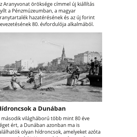
z Aranyvonat öröksége címmel új kiállítás
yílt a Pénzmúzeumban, a magyar
ranytartalék hazatérésének és az új forint
evezetésének 80. évfordulója alkalmából.
Hídroncsok a Dunában
 második világháború több mint 80 éve
éget ért, a Dunában azonban ma is
alálhatók olyan hídroncsok, amelyeket azóta