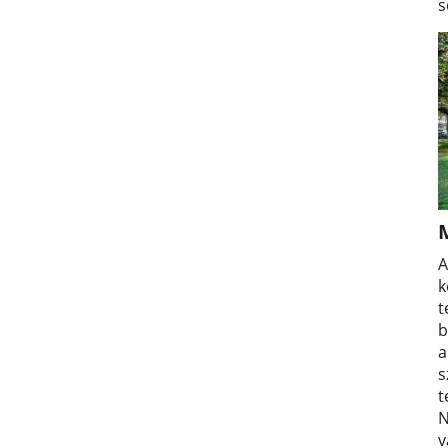
s
A
k
t
b
a
s
t
N
v