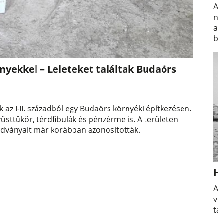
A
n
a
b
nyekkel – Leleteket találtak Budaörs
k az I-II. századból egy Budaörs környéki építkezésen.
züsttükör, térdfibulák és pénzérme is. A területen
radványait már korábban azonosították.
A
v
t