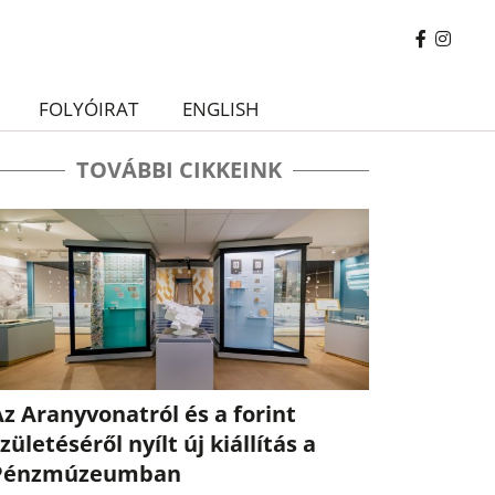
FOLYÓIRAT
ENGLISH
TOVÁBBI CIKKEINK
z Aranyvonatról és a forint
zületéséről nyílt új kiállítás a
Pénzmúzeumban