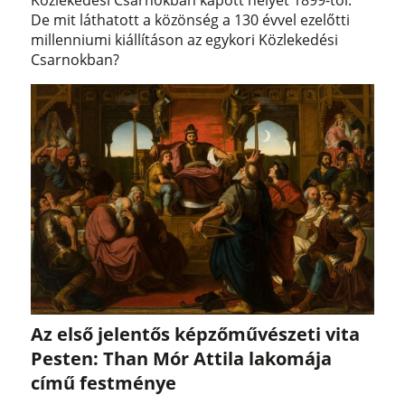
De mit láthatott a közönség a 130 évvel ezelőtti
millenniumi kiállításon az egykori Közlekedési
Csarnokban?
Az első jelentős képzőművészeti vita
Pesten: Than Mór Attila lakomája
című festménye