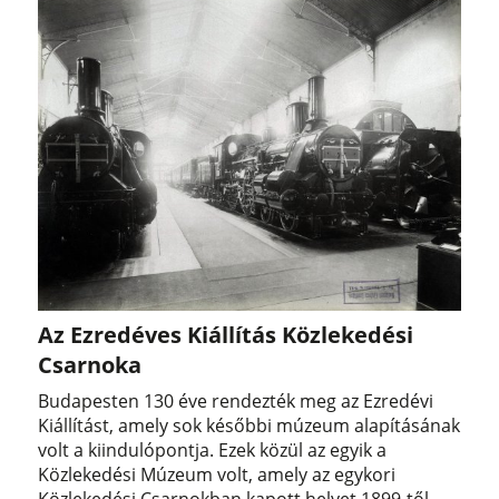
Az Ezredéves Kiállítás Közlekedési
Csarnoka
Budapesten 130 éve rendezték meg az Ezredévi
Kiállítást, amely sok későbbi múzeum alapításának
volt a kiindulópontja. Ezek közül az egyik a
Közlekedési Múzeum volt, amely az egykori
Közlekedési Csarnokban kapott helyet 1899-től.