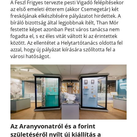
A Feszl Frigyes tervezte pesti Vigadó felépítésekor
az első emeleti étterem (akkor Csemegetár) két
freskójának elkészítésére pályázatot hirdettek. A
bíráló bizottság által legjobbnak ítélt, Than Mór
festette képet azonban Pest város tanácsa nem
fogadta el, s ez éles vitát váltott ki az érintettek
között. Az ellentétet a Helytartótanács oldotta fel
azzal, hogy új pályázat kiírására szólította fel a
városi hatóságot.
Az Aranyvonatról és a forint
születéséről nyílt új kiállítás a