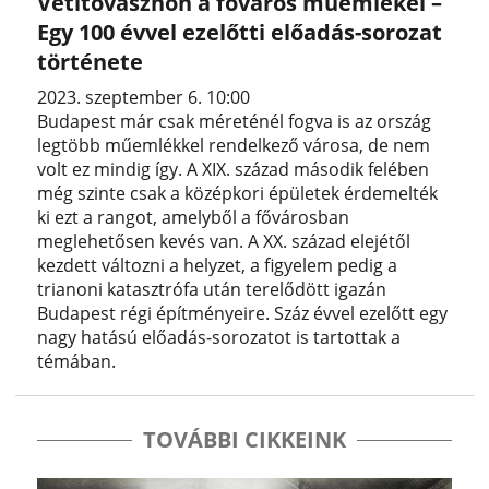
Vetítővásznon a főváros műemlékei –
Egy 100 évvel ezelőtti előadás-sorozat
története
2023. szeptember 6. 10:00
Budapest már csak méreténél fogva is az ország
legtöbb műemlékkel rendelkező városa, de nem
volt ez mindig így. A XIX. század második felében
még szinte csak a középkori épületek érdemelték
ki ezt a rangot, amelyből a fővárosban
meglehetősen kevés van. A XX. század elejétől
kezdett változni a helyzet, a figyelem pedig a
trianoni katasztrófa után terelődött igazán
Budapest régi építményeire. Száz évvel ezelőtt egy
nagy hatású előadás-sorozatot is tartottak a
témában.
TOVÁBBI CIKKEINK