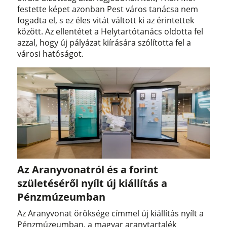
festette képet azonban Pest város tanácsa nem
fogadta el, s ez éles vitát váltott ki az érintettek
között. Az ellentétet a Helytartótanács oldotta fel
azzal, hogy új pályázat kiírására szólította fel a
városi hatóságot.
Az Aranyvonatról és a forint
születéséről nyílt új kiállítás a
Pénzmúzeumban
Az Aranyvonat öröksége címmel új kiállítás nyílt a
Pénzmúzeumban, a magyar aranytartalék