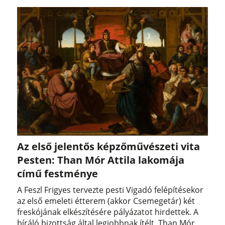
Az első jelentős képzőművészeti vita
Pesten: Than Mór Attila lakomája
című festménye
A Feszl Frigyes tervezte pesti Vigadó felépítésekor
az első emeleti étterem (akkor Csemegetár) két
freskójának elkészítésére pályázatot hirdettek. A
bíráló bizottság által legjobbnak ítélt, Than Mór