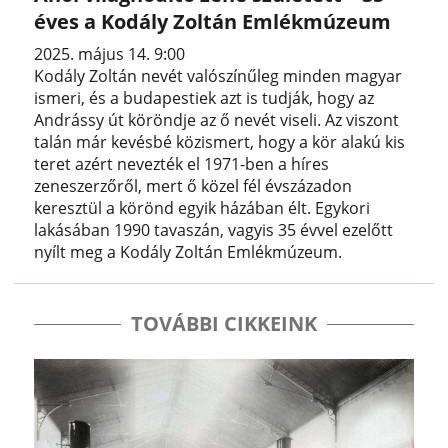
éves a Kodály Zoltán Emlékmúzeum
2025. május 14. 9:00
Kodály Zoltán nevét valószínűleg minden magyar
ismeri, és a budapestiek azt is tudják, hogy az
Andrássy út köröndje az ő nevét viseli. Az viszont
talán már kevésbé közismert, hogy a kör alakú kis
teret azért nevezték el 1971-ben a híres
zeneszerzőről, mert ő közel fél évszázadon
keresztül a körönd egyik házában élt. Egykori
lakásában 1990 tavaszán, vagyis 35 évvel ezelőtt
nyílt meg a Kodály Zoltán Emlékmúzeum.
TOVÁBBI CIKKEINK