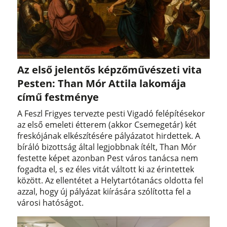
Az első jelentős képzőművészeti vita
Pesten: Than Mór Attila lakomája
című festménye
A Feszl Frigyes tervezte pesti Vigadó felépítésekor
az első emeleti étterem (akkor Csemegetár) két
freskójának elkészítésére pályázatot hirdettek. A
bíráló bizottság által legjobbnak ítélt, Than Mór
festette képet azonban Pest város tanácsa nem
fogadta el, s ez éles vitát váltott ki az érintettek
között. Az ellentétet a Helytartótanács oldotta fel
azzal, hogy új pályázat kiírására szólította fel a
városi hatóságot.