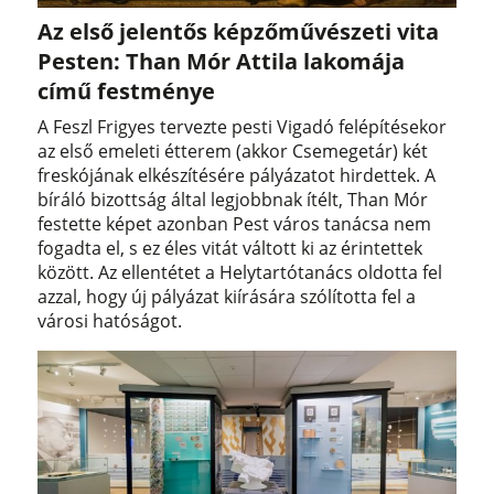
Az első jelentős képzőművészeti vita
Pesten: Than Mór Attila lakomája
című festménye
A Feszl Frigyes tervezte pesti Vigadó felépítésekor
az első emeleti étterem (akkor Csemegetár) két
freskójának elkészítésére pályázatot hirdettek. A
bíráló bizottság által legjobbnak ítélt, Than Mór
festette képet azonban Pest város tanácsa nem
fogadta el, s ez éles vitát váltott ki az érintettek
között. Az ellentétet a Helytartótanács oldotta fel
azzal, hogy új pályázat kiírására szólította fel a
városi hatóságot.