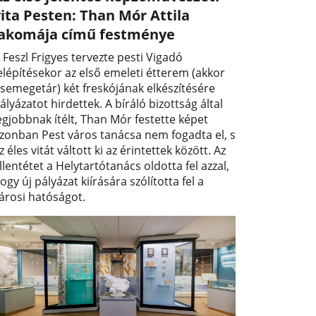
ita Pesten: Than Mór Attila
lakomája című festménye
 Feszl Frigyes tervezte pesti Vigadó
elépítésekor az első emeleti étterem (akkor
semegetár) két freskójának elkészítésére
ályázatot hirdettek. A bíráló bizottság által
egjobbnak ítélt, Than Mór festette képet
zonban Pest város tanácsa nem fogadta el, s
z éles vitát váltott ki az érintettek között. Az
llentétet a Helytartótanács oldotta fel azzal,
ogy új pályázat kiírására szólította fel a
árosi hatóságot.