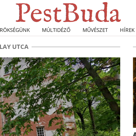
RÖKSÉGÜNK
MÚLTIDÉZŐ
MŰVÉSZET
HÍREK
LAY UTCA