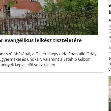
v
A
f
C
p
 evangélikus lelkész tiszteletére
l
a
e
or szülőházánál, a Gellért-hegy oldalában álló Orlay
e
 „gyermekei és unokái”, valamint a Sztehlo Gábor
h
zmények képviselői voltak jelen.
v