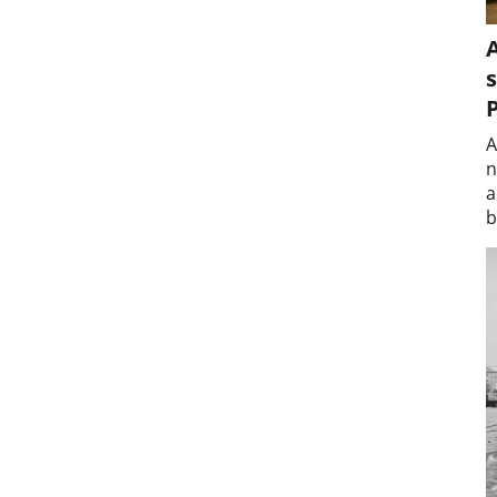
A
s
A
n
a
b