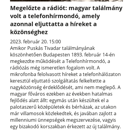
Megelőzte a rádiót: magyar találmány
volt a telefonhírmondó, amely
azonnal eljuttatta a híreket a
közönséghez
2023. február 20. 15:00
Amikor Puskás Tivadar találmányának
köszönhetően Budapesten 1893. február 14-én
megkezdte működését a Telefonhírmondó, a
rádiózás még ismeretlen fogalom volt. A
mikrofonba felolvasott híreket a telefonhálózaton
keresztül eljuttató szolgáltatás felkeltette a
nagyközönség érdeklődését, ami nem meglepő. A
magyar főváros ezekben az években hatalmas
fejlődés alatt állt: egymás után készültek el a
palotaszerű középületek és bérházak, az utakon
már villamosok közlekedtek, és javában zajlott a
millenniumi ünnepségek megszervezése, vagyis
egy bizakodó korszakban érkezett az új találmány.