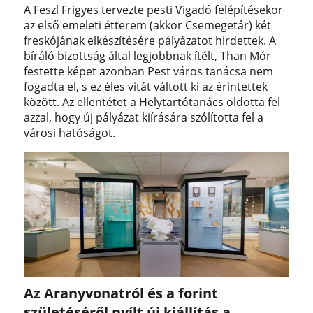
A Feszl Frigyes tervezte pesti Vigadó felépítésekor
az első emeleti étterem (akkor Csemegetár) két
freskójának elkészítésére pályázatot hirdettek. A
bíráló bizottság által legjobbnak ítélt, Than Mór
festette képet azonban Pest város tanácsa nem
fogadta el, s ez éles vitát váltott ki az érintettek
között. Az ellentétet a Helytartótanács oldotta fel
azzal, hogy új pályázat kiírására szólította fel a
városi hatóságot.
Az Aranyvonatról és a forint
születéséről nyílt új kiállítás a