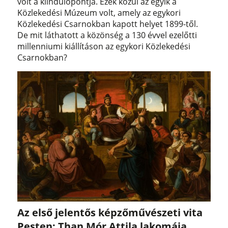
volt a kiindulópontja. Ezek közül az egyik a
Közlekedési Múzeum volt, amely az egykori
Közlekedési Csarnokban kapott helyet 1899-től.
De mit láthatott a közönség a 130 évvel ezelőtti
millenniumi kiállításon az egykori Közlekedési
Csarnokban?
Az első jelentős képzőművészeti vita
Pesten: Than Mór Attila lakomája