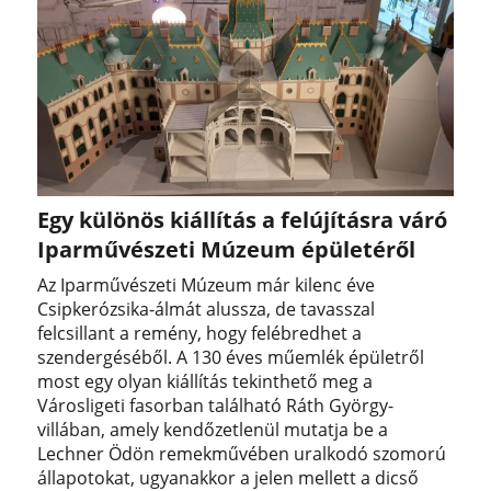
Egy különös kiállítás a felújításra váró
Iparművészeti Múzeum épületéről
Az Iparművészeti Múzeum már kilenc éve
Csipkerózsika-álmát alussza, de tavasszal
felcsillant a remény, hogy felébredhet a
szendergéséből. A 130 éves műemlék épületről
most egy olyan kiállítás tekinthető meg a
Városligeti fasorban található Ráth György-
villában, amely kendőzetlenül mutatja be a
Lechner Ödön remekművében uralkodó szomorú
állapotokat, ugyanakkor a jelen mellett a dicső