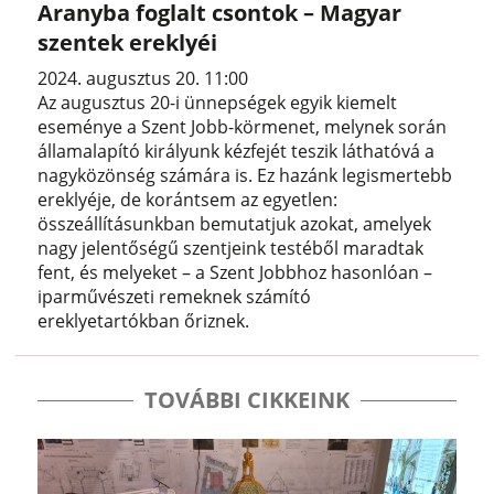
Aranyba foglalt csontok – Magyar
szentek ereklyéi
2024. augusztus 20. 11:00
Az augusztus 20-i ünnepségek egyik kiemelt
eseménye a Szent Jobb-körmenet, melynek során
államalapító királyunk kézfejét teszik láthatóvá a
nagyközönség számára is. Ez hazánk legismertebb
ereklyéje, de korántsem az egyetlen:
összeállításunkban bemutatjuk azokat, amelyek
nagy jelentőségű szentjeink testéből maradtak
fent, és melyeket – a Szent Jobbhoz hasonlóan –
iparművészeti remeknek számító
ereklyetartókban őriznek.
TOVÁBBI CIKKEINK