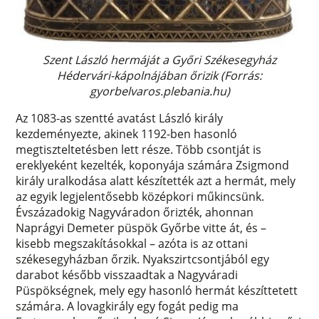
Szent László hermáját a Győri Székesegyház
Hédervári-kápolnájában őrizik (Forrás:
gyorbelvaros.plebania.hu)
Az 1083-as szentté avatást László király
kezdeményezte, akinek 1192-ben hasonló
megtiszteltetésben lett része. Több csontját is
ereklyeként kezelték, koponyája számára Zsigmond
király uralkodása alatt készítették azt a hermát, mely
az egyik legjelentősebb középkori műkincsünk.
Évszázadokig Nagyváradon őrizték, ahonnan
Naprágyi Demeter püspök Győrbe vitte át, és –
kisebb megszakításokkal – azóta is az ottani
székesegyházban őrzik. Nyakszirtcsontjából egy
darabot később visszaadtak a Nagyváradi
Püspökségnek, mely egy hasonló hermát készíttetett
számára. A lovagkirály egy fogát pedig ma