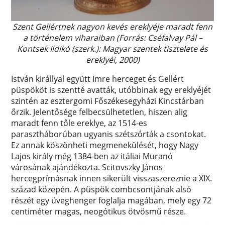
Szent Gellértnek nagyon kevés ereklyéje maradt fenn
a történelem viharaiban (Forrás: Cséfalvay Pál –
Kontsek Ildikó (szerk.): Magyar szentek tisztelete és
ereklyéi, 2000)
István királlyal együtt Imre herceget és Gellért
püspököt is szentté avatták, utóbbinak egy ereklyéjét
szintén az esztergomi Főszékesegyházi Kincstárban
őrzik. Jelentősége felbecsülhetetlen, hiszen alig
maradt fenn tőle ereklye, az 1514-es
parasztháborúban ugyanis szétszórták a csontokat.
Ez annak köszönheti megmenekülését, hogy Nagy
Lajos király még 1384-ben az itáliai Muranó
városának ajándékozta. Scitovszky János
hercegprímásnak innen sikerült visszaszereznie a XIX.
század közepén. A püspök combcsontjának alsó
részét egy üveghenger foglalja magában, mely egy 72
centiméter magas, neogótikus ötvösmű része.