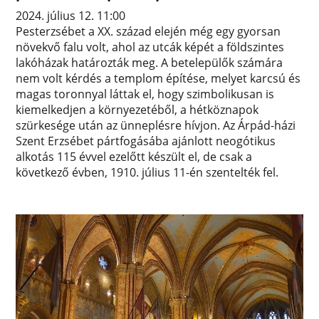
2024. július 12. 11:00
Pesterzsébet a XX. század elején még egy gyorsan
növekvő falu volt, ahol az utcák képét a földszintes
lakóházak határozták meg. A betelepülők számára
nem volt kérdés a templom építése, melyet karcsú és
magas toronnyal láttak el, hogy szimbolikusan is
kiemelkedjen a környezetéből, a hétköznapok
szürkesége után az ünneplésre hívjon. Az Árpád-házi
Szent Erzsébet pártfogásába ajánlott neogótikus
alkotás 115 évvel ezelőtt készült el, de csak a
következő évben, 1910. július 11-én szentelték fel.