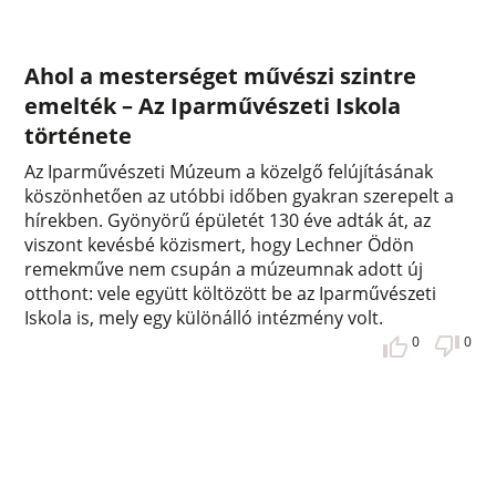
Ahol a mesterséget művészi szintre
emelték – Az Iparművészeti Iskola
története
Az Iparművészeti Múzeum a közelgő felújításának
köszönhetően az utóbbi időben gyakran szerepelt a
hírekben. Gyönyörű épületét 130 éve adták át, az
viszont kevésbé közismert, hogy Lechner Ödön
remekműve nem csupán a múzeumnak adott új
otthont: vele együtt költözött be az Iparművészeti
Iskola is, mely egy különálló intézmény volt.
0
0