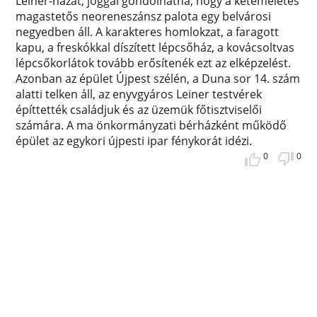
Leiner-házat, joggal gondolhatná, hogy a kétemeletes
magastetős neoreneszánsz palota egy belvárosi
negyedben áll. A karakteres homlokzat, a faragott
kapu, a freskókkal díszített lépcsőház, a kovácsoltvas
lépcsőkorlátok tovább erősítenék ezt az elképzelést.
Azonban az épület Újpest szélén, a Duna sor 14. szám
alatti telken áll, az enyvgyáros Leiner testvérek
építtették családjuk és az üzemük főtisztviselői
számára. A ma önkormányzati bérházként működő
épület az egykori újpesti ipar fénykorát idézi.
0
0