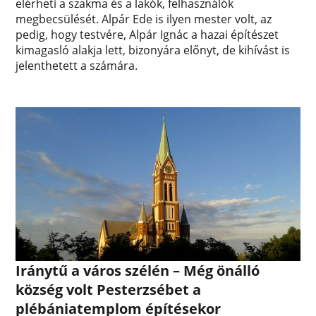
elérheti a szakma és a lakók, felhasználók
megbecsülését. Alpár Ede is ilyen mester volt, az
pedig, hogy testvére, Alpár Ignác a hazai építészet
kimagasló alakja lett, bizonyára előnyt, de kihívást is
jelenthetett a számára.
Iránytű a város szélén – Még önálló
község volt Pesterzsébet a
plébániatemplom építésekor