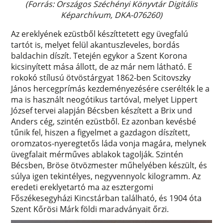
(Forrás: Országos Széchényi Könyvtár Digitális
Képarchívum, DKA-076260)
Az ereklyének ezüstből készíttetett egy üvegfalú
tartót is, melyet felül akantuszleveles, bordás
baldachin díszít. Tetején egykor a Szent Korona
kicsinyített mása állott, de az már nem látható. E
rokokó stílusú ötvöstárgyat 1862-ben Scitovszky
János hercegprímás kezdeményezésére cserélték le a
ma is használt neogótikus tartóval, melyet Lippert
József tervei alapján Bécsben készített a Brix und
Anders cég, szintén ezüstből. Ez azonban kevésbé
tűnik fel, hiszen a figyelmet a gazdagon díszített,
oromzatos-nyeregtetős láda vonja magára, melynek
üvegfalait mérműves ablakok tagolják. Szintén
Bécsben, Bröse ötvözmester műhelyében készült, és
súlya igen tekintélyes, negyvennyolc kilogramm. Az
eredeti ereklyetartó ma az esztergomi
Főszékesegyházi Kincstárban található, és 1904 óta
Szent Kőrösi Márk földi maradványait őrzi.