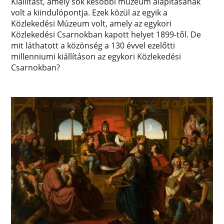
Kiállítást, amely sok későbbi múzeum alapításának
volt a kiindulópontja. Ezek közül az egyik a
Közlekedési Múzeum volt, amely az egykori
Közlekedési Csarnokban kapott helyet 1899-től. De
mit láthatott a közönség a 130 évvel ezelőtti
millenniumi kiállításon az egykori Közlekedési
Csarnokban?