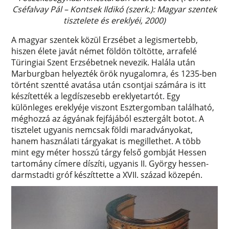
Cséfalvay Pál – Kontsek Ildikó (szerk.): Magyar szentek
tisztelete és ereklyéi, 2000)
A magyar szentek közül Erzsébet a legismertebb,
hiszen élete javát német földön töltötte, arrafelé
Türingiai Szent Erzsébetnek nevezik. Halála után
Marburgban helyezték örök nyugalomra, és 1235-ben
történt szentté avatása után csontjai számára is itt
készítették a legdíszesebb ereklyetartót. Egy
különleges ereklyéje viszont Esztergomban található,
méghozzá az ágyának fejfájából esztergált botot. A
tisztelet ugyanis nemcsak földi maradványokat,
hanem használati tárgyakat is megillethet. A több
mint egy méter hosszú tárgy felső gombját Hessen
tartomány címere díszíti, ugyanis II. György hessen-
darmstadti gróf készíttette a XVII. század közepén.