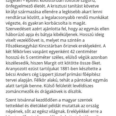
szigeten – épített kolostorban töltötte szigorú,
önfegyelmező életét. A krisztusi tanítást követve
királyi származása ellenére a legkisebb akart lenni
rendtársai között, a legalacsonyabb rendű munkákat
végezte, és gyakran korbácsolta is magát.
Szenvedéseit azért ajánlotta fel, hogy az egymás ellen
háborúzó apja és bátyja kibéküljenek. Hosszú ideig
viselt vezeklőövet is, melyet ma szintén a
Főszékesegyházi Kincstárban őriznek ereklyeként. A
két félköríves vaspánt egyenként 42 centiméter
hosszú és 5 centiméter széles, elülső végük azonban
kiszélesedik, hiszen Margit ott kötötte össze őket.
Aranyozott ezüst tartójukat 1881-ben készítette a
bécsi Anders cég Lippert József prímási főépítész
tervei alapján. Félkör alakú, tehát a pántokat egymás
alatt tartják benne. Külső felületét levéldíszes
zománcmezők és drágakövek is díszítik.
Szent Istvánnal kezdődően a magyar szentek
tetteikkel és életükkel példát mutattak az ország
népének, sőt az egész világnak. Ereklyéikkel erre a