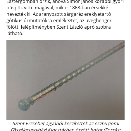
Esztergomban őrzik, ahová Simor János korábbi győri
püspök vitte magával, mikor 1868-ban érsekké
nevezték ki. Az aranyozott sárgaréz ereklyetartó
gótikus úrmutatókra emlékeztet, az üveghenger
fölötti felépítményben Szent László apró szobra
látható.
Szent Erzsébet ágyából készítették az esztergomi
Főszékesegyházi Kincstárban őrzött botot (Forrás: