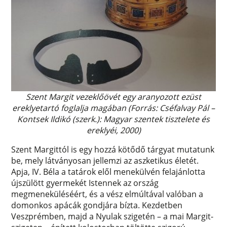
Szent Margit vezeklőövét egy aranyozott ezüst
ereklyetartó foglalja magában (Forrás: Cséfalvay Pál –
Kontsek Ildikó (szerk.): Magyar szentek tisztelete és
ereklyéi, 2000)
Szent Margittól is egy hozzá kötődő tárgyat mutatunk
be, mely látványosan jellemzi az aszketikus életét.
Apja, IV. Béla a tatárok elől menekülvén felajánlotta
újszülött gyermekét Istennek az ország
megmeneküléséért, és a vész elmúltával valóban a
domonkos apácák gondjára bízta. Kezdetben
Veszprémben, majd a Nyulak szigetén – a mai Margit-