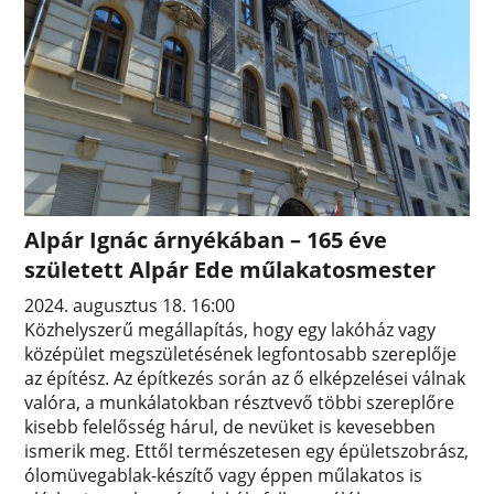
Alpár Ignác árnyékában – 165 éve
született Alpár Ede műlakatosmester
2024. augusztus 18. 16:00
Közhelyszerű megállapítás, hogy egy lakóház vagy
középület megszületésének legfontosabb szereplője
az építész. Az építkezés során az ő elképzelései válnak
valóra, a munkálatokban résztvevő többi szereplőre
kisebb felelősség hárul, de nevüket is kevesebben
ismerik meg. Ettől természetesen egy épületszobrász,
ólomüvegablak-készítő vagy éppen műlakatos is