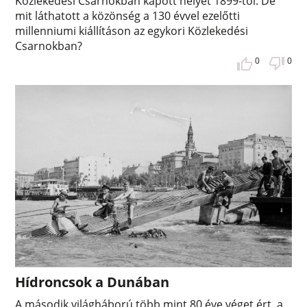
Közlekedési Csarnokban kapott helyet 1899-től. De
mit láthatott a közönség a 130 évvel ezelőtti
millenniumi kiállításon az egykori Közlekedési
Csarnokban?
0
0
Hídroncsok a Dunában
A második világháború több mint 80 éve véget ért, a