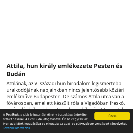
Attila, hun király emlékezete Pesten és
Budán
Attilának, az V. századi hun birodalom legismertebb
uralkodójának napjainkban nincs jelentősebb köztéri
emlékműve Budapesten. De számos Attila utca van a
fővárosban, emellett készült róla a VIgadóban freskó,
a két világháború között pedig emlékművet terveztek
A PestBuda a jobb felhasználói élmény biztosítása érdekében
állítani neki. A Nemzeti Múzeumban ma záruló Attila-
Értem
sütiket használ. A PestBuda látogatásával Ön beleegyezik az
kiállításon több, Budapest történetéhez kapcsolódó
ilyen adatfájlok fogadásába és elfogadja az adat- és sütikezelésre vonatkozó irányelveket.
További információk
emlék is szerepelt a hun fejedelemmel