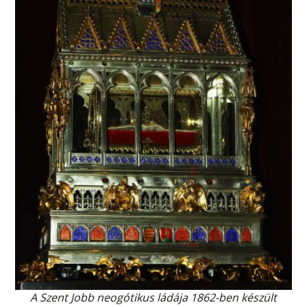
A Szent Jobb neogótikus ládája 1862-ben készült