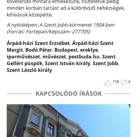
követendő mintára emlékezünk, tiszteletük pedig
minden korban tartást ad a különböző nehézségek,
kihívások közepette.
A nyitóképen: A Szent Jobb-körmenet 1904-ben
(Forrás: Fortepan/Képszám: 277705)
Árpád-házi Szent Erzsébet
,
Árpád-házi Szent
Margit
,
Bodó Péter
,
Budapest
,
ereklye
,
iparművészet
,
művészet
,
pestbuda.hu
,
Szent
Gellért püspök
,
Szent István király
,
Szent Jobb
,
Szent László király
158
4
KAPCSOLÓDÓ ÍRÁSOK