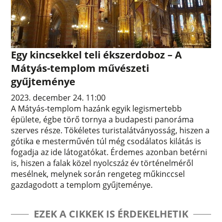
Egy kincsekkel teli ékszerdoboz – A
Mátyás-templom művészeti
gyűjteménye
2023. december 24. 11:00
A Mátyás-templom hazánk egyik legismertebb
épülete, égbe törő tornya a budapesti panoráma
szerves része. Tökéletes turistalátványosság, hiszen a
gótika e mesterművén túl még csodálatos kilátás is
fogadja az ide látogatókat. Érdemes azonban betérni
is, hiszen a falak közel nyolcszáz év történelméről
mesélnek, melynek során rengeteg műkinccsel
gazdagodott a templom gyűjteménye.
EZEK A CIKKEK IS ÉRDEKELHETIK