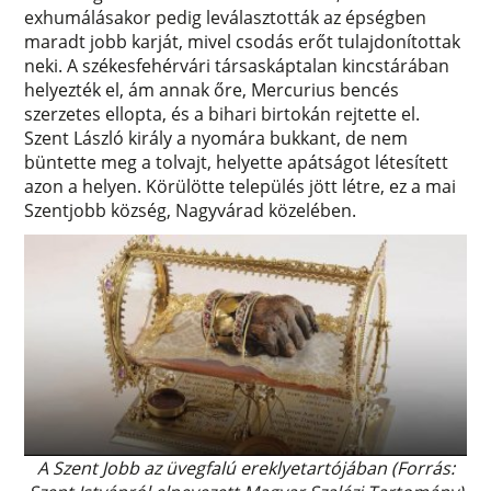
exhumálásakor pedig leválasztották az épségben
maradt jobb karját, mivel csodás erőt tulajdonítottak
neki. A székesfehérvári társaskáptalan kincstárában
helyezték el, ám annak őre, Mercurius bencés
szerzetes ellopta, és a bihari birtokán rejtette el.
Szent László király a nyomára bukkant, de nem
büntette meg a tolvajt, helyette apátságot létesített
azon a helyen. Körülötte település jött létre, ez a mai
Szentjobb község, Nagyvárad közelében.
A Szent Jobb az üvegfalú ereklyetartójában (Forrás: