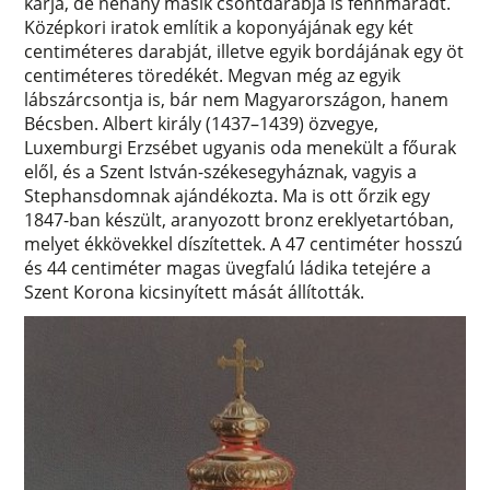
karja, de néhány másik csontdarabja is fennmaradt.
Középkori iratok említik a koponyájának egy két
centiméteres darabját, illetve egyik bordájának egy öt
centiméteres töredékét. Megvan még az egyik
lábszárcsontja is, bár nem Magyarországon, hanem
Bécsben. Albert király (1437–1439) özvegye,
Luxemburgi Erzsébet ugyanis oda menekült a főurak
elől, és a Szent István-székesegyháznak, vagyis a
Stephansdomnak ajándékozta. Ma is ott őrzik egy
1847-ban készült, aranyozott bronz ereklyetartóban,
melyet ékkövekkel díszítettek. A 47 centiméter hosszú
és 44 centiméter magas üvegfalú ládika tetejére a
Szent Korona kicsinyített mását állították.