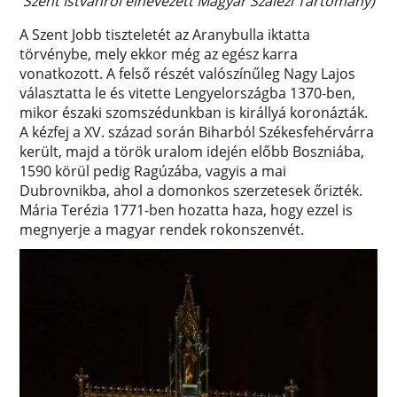
Szent Istvánról elnevezett Magyar Szalézi Tartomány)
A Szent Jobb tiszteletét az Aranybulla iktatta
törvénybe, mely ekkor még az egész karra
vonatkozott. A felső részét valószínűleg Nagy Lajos
választatta le és vitette Lengyelországba 1370-ben,
mikor északi szomszédunkban is királlyá koronázták.
A kézfej a XV. század során Biharból Székesfehérvárra
került, majd a török uralom idején előbb Boszniába,
1590 körül pedig Ragúzába, vagyis a mai
Dubrovnikba, ahol a domonkos szerzetesek őrizték.
Mária Terézia 1771-ben hozatta haza, hogy ezzel is
megnyerje a magyar rendek rokonszenvét.