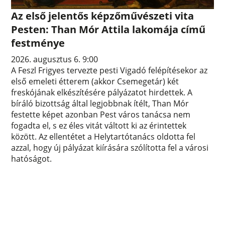
Az első jelentős képzőművészeti vita
Pesten: Than Mór Attila lakomája című
festménye
2026. augusztus 6. 9:00
A Feszl Frigyes tervezte pesti Vigadó felépítésekor az
első emeleti étterem (akkor Csemegetár) két
freskójának elkészítésére pályázatot hirdettek. A
bíráló bizottság által legjobbnak ítélt, Than Mór
festette képet azonban Pest város tanácsa nem
fogadta el, s ez éles vitát váltott ki az érintettek
között. Az ellentétet a Helytartótanács oldotta fel
azzal, hogy új pályázat kiírására szólította fel a városi
hatóságot.