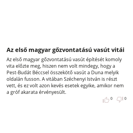
Az első magyar gőzvontatású vasút vitái
Az első magyar gőzvontatású vasút építését komoly
vita előzte meg, hiszen nem volt mindegy, hogy a
Pest-Budát Béccsel összekötő vasút a Duna melyik
oldalán fusson. A vitában Széchenyi István is részt
vett, és ez volt azon kevés esetek egyike, amikor nem
a gróf akarata érvényesült.
0
0