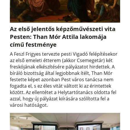
Az első jelentős képzőművészeti vita
Pesten: Than Mór Attila lakomája
című festménye
A Feszl Frigyes tervezte pesti Vigadó felépítésekor
az első emeleti étterem (akkor Csemegetár) két
freskójának elkészítésére pályázatot hirdettek. A
bíráló bizottság által legjobbnak ítélt, Than Mór
festette képet azonban Pest város tanácsa nem
fogadta el, s ez éles vitát váltott ki az érintettek
között. Az ellentétet a Helytartótanács oldotta fel
azzal, hogy új pályázat kiírására szólította fel a
városi hatóságot.