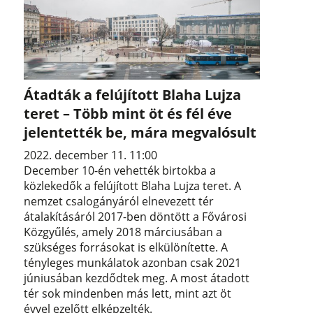
Átadták a felújított Blaha Lujza
teret – Több mint öt és fél éve
jelentették be, mára megvalósult
2022. december 11. 11:00
December 10-én vehették birtokba a
közlekedők a felújított Blaha Lujza teret. A
nemzet csalogányáról elnevezett tér
átalakításáról 2017-ben döntött a Fővárosi
Közgyűlés, amely 2018 márciusában a
szükséges forrásokat is elkülönítette. A
tényleges munkálatok azonban csak 2021
júniusában kezdődtek meg. A most átadott
tér sok mindenben más lett, mint azt öt
évvel ezelőtt elképzelték.