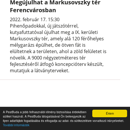
Megújulhat a Markusovszky tér
Ferencvárosban
2022. február 17. 15:30
Pihenőpadokkal, új játszótérrel,
kutyafuttatóval újulhat meg a IX. kerületi
Markusovszky tér, amely alá 120 férőhelyes
mélygarázs épülhet, de ötven fát is
elültetnek a területen, ahol a zöld felületet is
növelik. A 9000 négyzetméteres tér
fejlesztéséről átfogó koncepcióterv készült,
mutatjuk a látványterveket.
A PestBuda a jobb felhasználói élmény biztosítása érdekében
Értem
sütiket használ. A PestBuda látogatásával Ön beleegyezik az
ilyen adatfájlok fogadásába és elfogadja az adat- és sütikezelésre vonatkozó irányelveket.
További információk