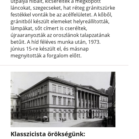
útpálya hibáit, kicserélték a megkopott
láncokat, szegecseket, hat réteg gránitszürke
festékkel vonták be az acélfelületet. A kőből,
gránitból készült elemeket helyreállították,
lámpákat, sőt címert is cseréltek,
újraaranyozták az oroszlánok talapzatának
betűit. A híd féléves munka után, 1973.
június 15-re készült el, és másnap
megnyitották a forgalom előtt.
Klasszicista örökségünk: