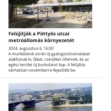
Felújítják a Pöttyös utcai
metróállomás környezetét
2024. augusztus 6. 16:00
A munkálatok során új gyalogosútvonalakat
alakítanak ki, fákat, cserjéket ültetnek, és az
egész terület új burkolatot kap. A felújítás
várhatóan novemberre fejeződik be.