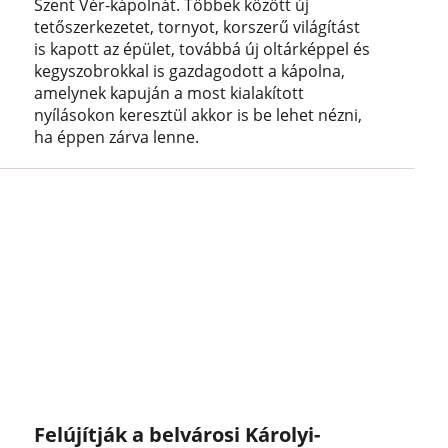
Szent Vér-kápolnát. Többek között új
tetőszerkezetet, tornyot, korszerű világítást
is kapott az épület, továbbá új oltárképpel és
kegyszobrokkal is gazdagodott a kápolna,
amelynek kapuján a most kialakított
nyílásokon keresztül akkor is be lehet nézni,
ha éppen zárva lenne.
Felújítják a belvárosi Károlyi-