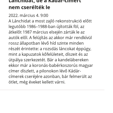
Lánchidat, de a Kádár-címert
nem cserélték le
2022. március 4. 9:00
A Lánchidat a most zajló rekonstrukció előtt
legutóbb 1986–1988-ban újították föl, az
átkelőt 1987 március elsején zárták le az
autók elől. A felújítás az akkor már rendkívül
rossz állapotban lévő híd szinte minden
részét érintette: a rozsdás láncokat éppúgy,
mint a kapuzatok kőfelületeit, díszeit és az
útpálya szerkezetét. Bár a kandelábereken
ekkor már a koronás-babérkoszorús magyar
címer díszlett, a pilonokon lévő Kádár-
címerek cseréjére azonban, bár felmerült az
ötlet, még éveket kellett várni.