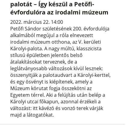
palotát – Így készül a Petőfi-
évfordulóra az irodalmi múzeum
2022. március 22. 14:00
Petőfi Sándor születésének 200. évfordulója
alkalmából megújul a róla elnevezett
irodalmi múzeum otthona, az V. kerületi
Károlyi-palota. A nagy múltú, klasszicista
stílusú épületben jelentős belső
átalakításokat terveznek, de a
leglátványosabb változások kívül lesznek:
összenyitják a palotaudvart a Károlyi-kerttel,
és egy ösvényt is kiépítenek, amely a
Múzeum körutat fogja összekötni az
Egyetem térrel. Aki a felújítás után belép a
Károlyi utcai főkapun, azonnal érzékeli a
változást: itt kávézó és vonzó terek várják
majd a látogatókat.