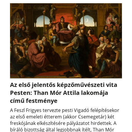
Az első jelentős képzőművészeti vita
Pesten: Than Mór Attila lakomája
című festménye
A Feszl Frigyes tervezte pesti Vigadó felépítésekor
az első emeleti étterem (akkor Csemegetár) két
freskójának elkészítésére pályázatot hirdettek. A
bíráló bizottság által legjobbnak ítélt, Than Mór