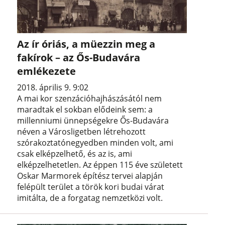
Az ír óriás, a müezzin meg a
fakírok – az Ős-Budavára
emlékezete
2018. április 9. 9:02
A mai kor szenzációhajhászásától nem
maradtak el sokban elődeink sem: a
millenniumi ünnepségekre Ős-Budavára
néven a Városligetben létrehozott
szórakoztatónegyedben minden volt, ami
csak elképzelhető, és az is, ami
elképzelhetetlen. Az éppen 115 éve született
Oskar Marmorek építész tervei alapján
felépült terület a török kori budai várat
imitálta, de a forgatag nemzetközi volt.