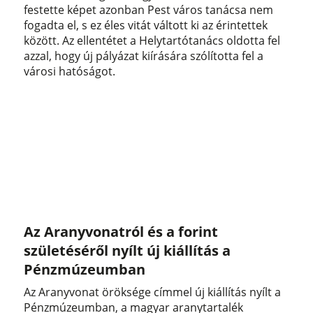
festette képet azonban Pest város tanácsa nem
fogadta el, s ez éles vitát váltott ki az érintettek
között. Az ellentétet a Helytartótanács oldotta fel
azzal, hogy új pályázat kiírására szólította fel a
városi hatóságot.
Az Aranyvonatról és a forint
születéséről nyílt új kiállítás a
Pénzmúzeumban
Az Aranyvonat öröksége címmel új kiállítás nyílt a
Pénzmúzeumban, a magyar aranytartalék