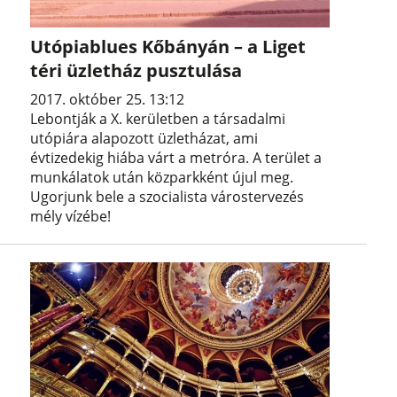
Utópiablues Kőbányán – a Liget
téri üzletház pusztulása
2017. október 25. 13:12
Lebontják a X. kerületben a társadalmi
utópiára alapozott üzletházat, ami
évtizedekig hiába várt a metróra. A terület a
munkálatok után közparkként újul meg.
Ugorjunk bele a szocialista várostervezés
mély vízébe!