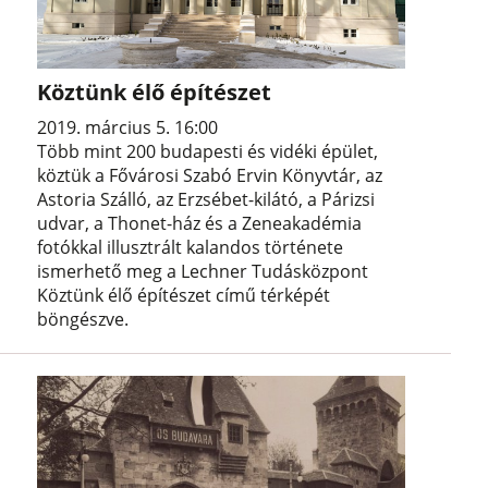
Köztünk élő építészet
2019. március 5. 16:00
Több mint 200 budapesti és vidéki épület,
köztük a Fővárosi Szabó Ervin Könyvtár, az
Astoria Szálló, az Erzsébet-kilátó, a Párizsi
udvar, a Thonet-ház és a Zeneakadémia
fotókkal illusztrált kalandos története
ismerhető meg a Lechner Tudásközpont
Köztünk élő építészet című térképét
böngészve.