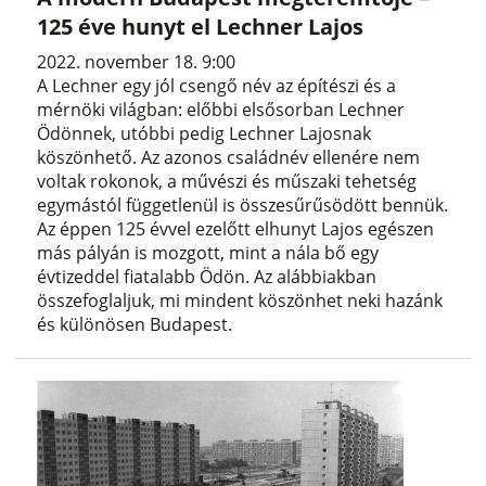
125 éve hunyt el Lechner Lajos
2022. november 18. 9:00
A Lechner egy jól csengő név az építészi és a
mérnöki világban: előbbi elsősorban Lechner
Ödönnek, utóbbi pedig Lechner Lajosnak
köszönhető. Az azonos családnév ellenére nem
voltak rokonok, a művészi és műszaki tehetség
egymástól függetlenül is összesűrűsödött bennük.
Az éppen 125 évvel ezelőtt elhunyt Lajos egészen
más pályán is mozgott, mint a nála bő egy
évtizeddel fiatalabb Ödön. Az alábbiakban
összefoglaljuk, mi mindent köszönhet neki hazánk
és különösen Budapest.