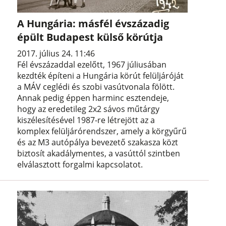
A Hungária: másfél évszázadig
épült Budapest külső körútja
2017. július 24. 11:46
Fél évszázaddal ezelőtt, 1967 júliusában
kezdték építeni a Hungária körút felüljáróját
a MÁV ceglédi és szobi vasútvonala fölött.
Annak pedig éppen harminc esztendeje,
hogy az eredetileg 2x2 sávos műtárgy
kiszélesítésével 1987-re létrejött az a
komplex felüljárórendszer, amely a körgyűrű
és az M3 autópálya bevezető szakasza közt
biztosít akadálymentes, a vasúttól szintben
elválasztott forgalmi kapcsolatot.