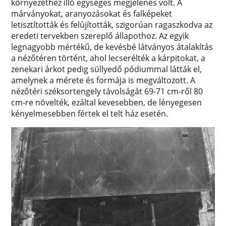
környezethez illő egységes megjelenés volt. A
márványokat, aranyozásokat és falképeket
letisztították és felújították, szigorúan ragaszkodva az
eredeti tervekben szereplő állapothoz. Az egyik
legnagyobb mértékű, de kevésbé látványos átalakítás
a nézőtéren történt, ahol lecserélték a kárpitokat, a
zenekari árkot pedig süllyedő pódiummal látták el,
amelynek a mérete és formája is megváltozott. A
nézőtéri széksortengely távolságát 69-71 cm-ről 80
cm-re növelték, ezáltal kevesebben, de lényegesen
kényelmesebben fértek el telt ház esetén.