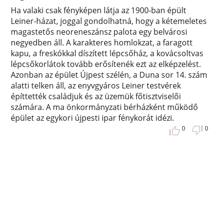
Ha valaki csak fényképen látja az 1900-ban épült
Leiner-házat, joggal gondolhatná, hogy a kétemeletes
magastetős neoreneszánsz palota egy belvárosi
negyedben áll. A karakteres homlokzat, a faragott
kapu, a freskókkal díszített lépcsőház, a kovácsoltvas
lépcsőkorlátok tovább erősítenék ezt az elképzelést.
Azonban az épület Újpest szélén, a Duna sor 14. szám
alatti telken áll, az enyvgyáros Leiner testvérek
építtették családjuk és az üzemük főtisztviselői
számára. A ma önkormányzati bérházként működő
épület az egykori újpesti ipar fénykorát idézi.
0
0