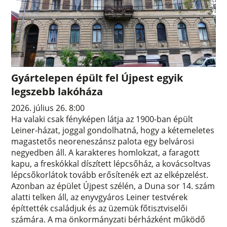
Gyártelepen épült fel Újpest egyik
legszebb lakóháza
2026. július 26. 8:00
Ha valaki csak fényképen látja az 1900-ban épült
Leiner-házat, joggal gondolhatná, hogy a kétemeletes
magastetős neoreneszánsz palota egy belvárosi
negyedben áll. A karakteres homlokzat, a faragott
kapu, a freskókkal díszített lépcsőház, a kovácsoltvas
lépcsőkorlátok tovább erősítenék ezt az elképzelést.
Azonban az épület Újpest szélén, a Duna sor 14. szám
alatti telken áll, az enyvgyáros Leiner testvérek
építtették családjuk és az üzemük főtisztviselői
számára. A ma önkormányzati bérházként működő