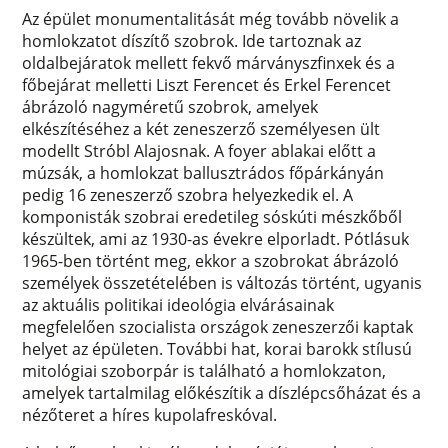
Az épület monumentalitását még tovább növelik a
homlokzatot díszítő szobrok. Ide tartoznak az
oldalbejáratok mellett fekvő márványszfinxek és a
főbejárat melletti Liszt Ferencet és Erkel Ferencet
ábrázoló nagyméretű szobrok, amelyek
elkészítéséhez a két zeneszerző személyesen ült
modellt Stróbl Alajosnak. A foyer ablakai előtt a
múzsák, a homlokzat ballusztrádos főpárkányán
pedig 16 zeneszerző szobra helyezkedik el. A
komponisták szobrai eredetileg sóskúti mészkőből
készültek, ami az 1930-as évekre elporladt. Pótlásuk
1965-ben történt meg, ekkor a szobrokat ábrázoló
személyek összetételében is változás történt, ugyanis
az aktuális politikai ideológia elvárásainak
megfelelően szocialista országok zeneszerzői kaptak
helyet az épületen. További hat, korai barokk stílusú
mitológiai szoborpár is található a homlokzaton,
amelyek tartalmilag előkészítik a díszlépcsőházat és a
nézőteret a híres kupolafreskóval.