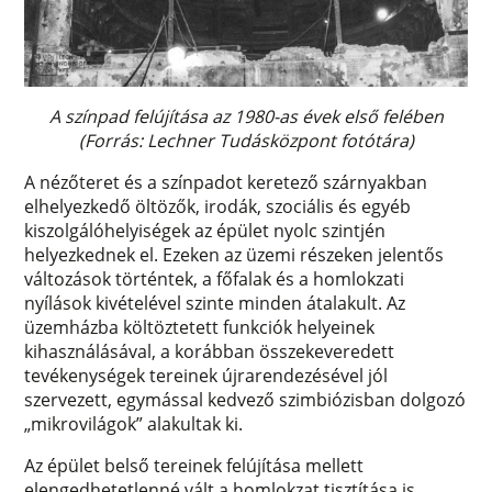
A színpad felújítása az 1980-as évek első felében
(Forrás: Lechner Tudásközpont fotótára)
A nézőteret és a színpadot keretező szárnyakban
elhelyezkedő öltözők, irodák, szociális és egyéb
kiszolgálóhelyiségek az épület nyolc szintjén
helyezkednek el. Ezeken az üzemi részeken jelentős
változások történtek, a főfalak és a homlokzati
nyílások kivételével szinte minden átalakult. Az
üzemházba költöztetett funkciók helyeinek
kihasználásával, a korábban összekeveredett
tevékenységek tereinek újrarendezésével jól
szervezett, egymással kedvező szimbiózisban dolgozó
„mikrovilágok” alakultak ki.
Az épület belső tereinek felújítása mellett
elengedhetetlenné vált a homlokzat tisztítása is,