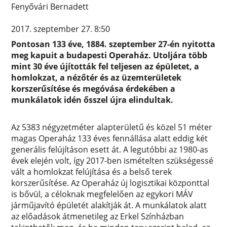
Fenyővári Bernadett
2017. szeptember 27. 8:50
Pontosan 133 éve, 1884. szeptember 27-én nyitotta
meg kapuit a budapesti Operaház. Utoljára több
mint 30 éve újították fel teljesen az épületet, a
homlokzat, a nézőtér és az üzemterületek
korszerűsítése és megóvása érdekében a
munkálatok idén ősszel újra elindultak.
Az 5383 négyzetméter alapterületű és közel 51 méter
magas Operaház 133 éves fennállása alatt eddig két
generális felújításon esett át. A legutóbbi az 1980-as
évek elején volt, így 2017-ben ismételten szükségessé
vált a homlokzat felújítása és a belső terek
korszerűsítése. Az Operaház új logisztikai központtal
is bővül, a céloknak megfelelően az egykori MÁV
járműjavító épületét alakítják át. A munkálatok alatt
az előadások átmenetileg az Erkel Színházban