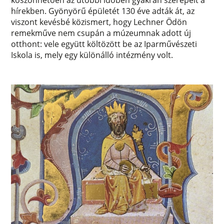
köszönhetően az utóbbi időben gyakran szerepelt a
hírekben. Gyönyörű épületét 130 éve adták át, az
viszont kevésbé közismert, hogy Lechner Ödön
remekműve nem csupán a múzeumnak adott új
otthont: vele együtt költözött be az Iparművészeti
Iskola is, mely egy különálló intézmény volt.