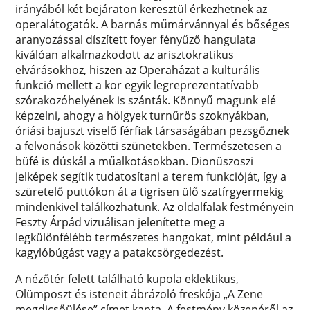
irányából két bejáraton keresztül érkezhetnek az
operalátogatók. A barnás műmárvánnyal és bőséges
aranyozással díszített foyer fényűző hangulata
kiválóan alkalmazkodott az arisztokratikus
elvárásokhoz, hiszen az Operaházat a kulturális
funkció mellett a kor egyik legreprezentatívabb
szórakozóhelyének is szánták. Könnyű magunk elé
képzelni, ahogy a hölgyek turnűrös szoknyákban,
óriási bajuszt viselő férfiak társaságában pezsgőznek
a felvonások közötti szünetekben. Természetesen a
büfé is dúskál a műalkotásokban. Dionüszoszi
jelképek segítik tudatosítani a terem funkcióját, így a
szüretelő puttókon át a tigrisen ülő szatírgyermekig
mindenkivel találkozhatunk. Az oldalfalak festményein
Feszty Árpád vizuálisan jelenítette meg a
legkülönfélébb természetes hangokat, mint például a
kagylóbúgást vagy a patakcsörgedezést.
A nézőtér felett található kupola eklektikus,
Olümposzt és isteneit ábrázoló freskója „A Zene
megdicsőülése” címet kapta. A festmény közepéről az