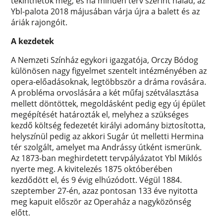
tekinthetők meg, és ha minden terv szerint halad, az
Ybl-palota 2018 májusában várja újra a balett és az
áriák rajongóit.
A kezdetek
A Nemzeti Színház egykori igazgatója, Orczy Bódog
különösen nagy figyelmet szentelt intézményében az
opera-előadásoknak, legtöbbször a dráma rovására.
A probléma orvoslására a két műfaj szétválasztása
mellett döntöttek, megoldásként pedig egy új épület
megépítését határozták el, melyhez a szükséges
kezdő költség fedezetét királyi adomány biztosította,
helyszínül pedig az akkori Sugár út melletti Hermina
tér szolgált, amelyet ma Andrássy útként ismerünk.
Az 1873-ban meghirdetett tervpályázatot Ybl Miklós
nyerte meg. A kivitelezés 1875 októberében
kezdődött el, és 9 évig elhúzódott. Végül 1884.
szeptember 27-én, azaz pontosan 133 éve nyitotta
meg kapuit először az Operaház a nagyközönség
előtt.