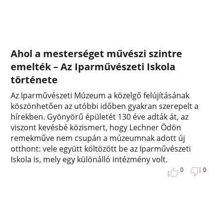
Ahol a mesterséget művészi szintre
emelték – Az Iparművészeti Iskola
története
Az Iparművészeti Múzeum a közelgő felújításának
köszönhetően az utóbbi időben gyakran szerepelt a
hírekben. Gyönyörű épületét 130 éve adták át, az
viszont kevésbé közismert, hogy Lechner Ödön
remekműve nem csupán a múzeumnak adott új
otthont: vele együtt költözött be az Iparművészeti
Iskola is, mely egy különálló intézmény volt.
0
0