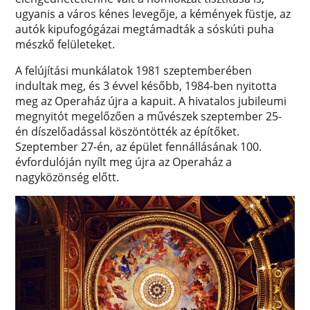
ugyanis a város kénes levegője, a kémények füstje, az
autók kipufogógázai megtámadták a sóskúti puha
mészkő felületeket.
A felújítási munkálatok 1981 szeptemberében
indultak meg, és 3 évvel később, 1984-ben nyitotta
meg az Operaház újra a kapuit. A hivatalos jubileumi
megnyitót megelőzően a művészek szeptember 25-
én díszelőadással köszöntötték az építőket.
Szeptember 27-én, az épület fennállásának 100.
évfordulóján nyílt meg újra az Operaház a
nagyközönség előtt.