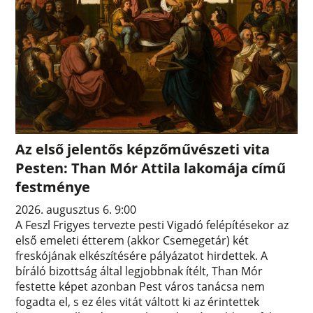
Az első jelentős képzőművészeti vita
Pesten: Than Mór Attila lakomája című
festménye
2026. augusztus 6. 9:00
A Feszl Frigyes tervezte pesti Vigadó felépítésekor az
első emeleti étterem (akkor Csemegetár) két
freskójának elkészítésére pályázatot hirdettek. A
bíráló bizottság által legjobbnak ítélt, Than Mór
festette képet azonban Pest város tanácsa nem
fogadta el, s ez éles vitát váltott ki az érintettek