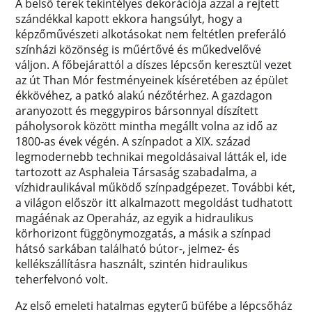
A belső terek tekintélyes dekorációja azzal a rejtett
szándékkal kapott ekkora hangsúlyt, hogy a
képzőművészeti alkotásokat nem feltétlen preferáló
színházi közönség is műértővé és műkedvelővé
váljon. A főbejárattól a díszes lépcsőn keresztül vezet
az út Than Mór festményeinek kíséretében az épület
ékkövéhez, a patkó alakú nézőtérhez. A gazdagon
aranyozott és meggypiros bársonnyal díszített
páholysorok között mintha megállt volna az idő az
1800-as évek végén. A színpadot a XIX. század
legmodernebb technikai megoldásaival látták el, ide
tartozott az Asphaleia Társaság szabadalma, a
vízhidraulikával működő színpadgépezet. További két,
a világon először itt alkalmazott megoldást tudhatott
magáénak az Operaház, az egyik a hidraulikus
körhorizont függönymozgatás, a másik a színpad
hátsó sarkában található bútor-, jelmez- és
kellékszállításra használt, szintén hidraulikus
teherfelvonó volt.
Az első emeleti hatalmas egyterű büfébe a lépcsőház