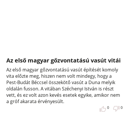
Az első magyar gőzvontatású vasút vitái
Az első magyar gőzvontatású vasút építését komoly
vita előzte meg, hiszen nem volt mindegy, hogy a
Pest-Budát Béccsel összekötő vasút a Duna melyik
oldalán fusson. A vitában Széchenyi István is részt
vett, és ez volt azon kevés esetek egyike, amikor nem
a gróf akarata érvényesült.
0
0