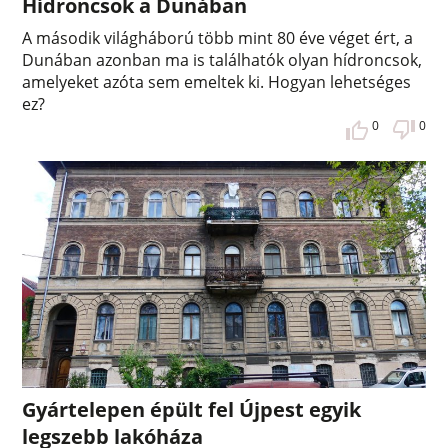
Hídroncsok a Dunában
A második világháború több mint 80 éve véget ért, a
Dunában azonban ma is találhatók olyan hídroncsok,
amelyeket azóta sem emeltek ki. Hogyan lehetséges
ez?
0
0
Gyártelepen épült fel Újpest egyik
legszebb lakóháza