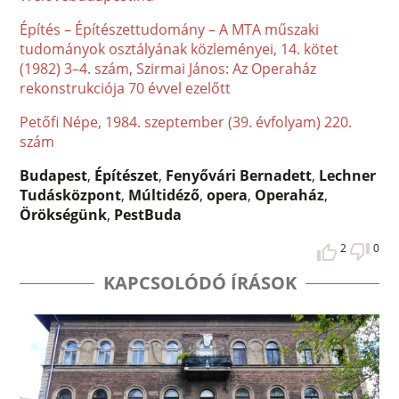
Építés – Építészettudomány – A MTA műszaki
tudományok osztályának közleményei, 14. kötet
(1982) 3–4. szám, Szirmai János: Az Operaház
rekonstrukciója 70 évvel ezelőtt
Petőfi Népe, 1984. szeptember (39. évfolyam) 220.
szám
Budapest
,
Építészet
,
Fenyővári Bernadett
,
Lechner
Tudásközpont
,
Múltidéző
,
opera
,
Operaház
,
Örökségünk
,
PestBuda
2
0
KAPCSOLÓDÓ ÍRÁSOK