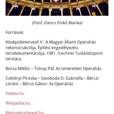
(Fotó: Dancs Enikő Bianka)
Források:
Középülettervező V.: A Magyar Állami Operaház
rekonstrukciója, Építési engedélyezési
tervdokumentációja, 1981. /Lechner Tudásközpont
tervtára
Borsa Miklós – Tolnay Pál: Az ismeretlen Operaház
Czétényi Piroska – Szvoboda D. Gabriella – Bérczi
Lóránt – Bérczi Gábor: Az Operaház
Fidelio.hu
Wikipedia.hu
Welovebudapest.hu