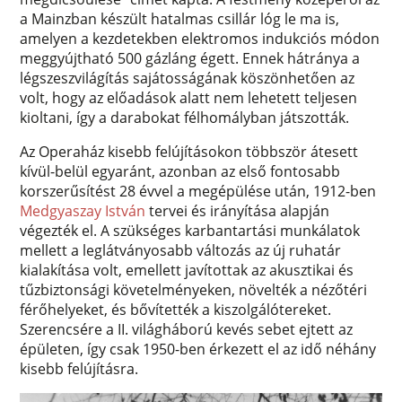
a Mainzban készült hatalmas csillár lóg le ma is,
amelyen a kezdetekben elektromos indukciós módon
meggyújtható 500 gázláng égett. Ennek hátránya a
légszeszvilágítás sajátosságának köszönhetően az
volt, hogy az előadások alatt nem lehetett teljesen
kioltani, így a darabokat félhomályban játszották.
Az Operaház kisebb felújításokon többször átesett
kívül-belül egyaránt, azonban az első fontosabb
korszerűsítést 28 évvel a megépülése után, 1912-ben
Medgyaszay István
tervei és irányítása alapján
végezték el. A szükséges karbantartási munkálatok
mellett a leglátványosabb változás az új ruhatár
kialakítása volt, emellett javítottak az akusztikai és
tűzbiztonsági követelményeken, növelték a nézőtéri
férőhelyeket, és bővítették a kiszolgálótereket.
Szerencsére a II. világháború kevés sebet ejtett az
épületen, így csak 1950-ben érkezett el az idő néhány
kisebb felújításra.