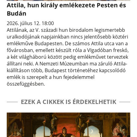
Attila, hun király emlékezete Pesten és
Budán
2026. július 12. 18:00
Attilának, az V. századi hun birodalom legismertebb
uralkodójának napjainkban nincs jelentősebb köztéri
emlékműve Budapesten. De számos Attila utca van a
fővárosban, emellett készült róla a VIgadóban freskó,
a két világháború között pedig emlékművet terveztek
állítani neki. A Nemzeti Múzeumban ma záruló Attila-
kiállításon több, Budapest történetéhez kapcsolódó
emlék is szerepelt a hun fejedelemmel
összefüggésben.
EZEK A CIKKEK IS ÉRDEKELHETIK