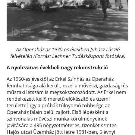
Az Operaház az 1970-es években Juhász László
felvételén (Forrás: Lechner Tudásközpont fotótára)
A nyolcvanas évekbeli nagy rekonstrukció
Az 1950-es évektől az Erkel Színház az Operaház
fennhatósága alá került, ezzel a művészi, gazdasági és
műszaki létszám is megsokszorozódott. Az Erkel nem
rendelkezett kellő méretű előkészítő és üzemi
területtel, így a próbák túlnyomó többsége az
Operaház falain belül zajlott. Első lépésként a
színvonalas művészi munka körülményeinek
javítására a 495 négyzetméteres, tizenkét szintes
Hajós utcai Üzemház jött létre 1981-ben, 5 évnyi