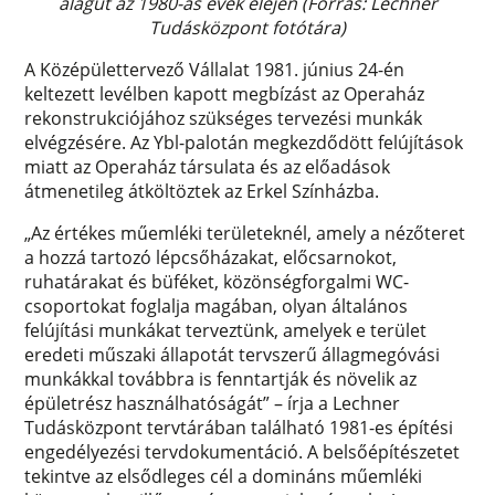
alagút az 1980-as évek elején (Forrás: Lechner
Tudásközpont fotótára)
A Középülettervező Vállalat 1981. június 24-én
keltezett levélben kapott megbízást az Operaház
rekonstrukciójához szükséges tervezési munkák
elvégzésére. Az Ybl-palotán megkezdődött felújítások
miatt az Operaház társulata és az előadások
átmenetileg átköltöztek az Erkel Színházba.
„Az értékes műemléki területeknél, amely a nézőteret
a hozzá tartozó lépcsőházakat, előcsarnokot,
ruhatárakat és büféket, közönségforgalmi WC-
csoportokat foglalja magában, olyan általános
felújítási munkákat terveztünk, amelyek e terület
eredeti műszaki állapotát tervszerű állagmegóvási
munkákkal továbbra is fenntartják és növelik az
épületrész használhatóságát” – írja a Lechner
Tudásközpont tervtárában található 1981-es építési
engedélyezési tervdokumentáció. A belsőépítészetet
tekintve az elsődleges cél a domináns műemléki