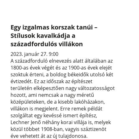
Egy izgalmas korszak tanúi –
Stílusok kavalkádja a
századfordulós villákon
2023. január 27. 9:00
A századforduló elnevezés alatt általában az
1800-as évek végét és az 1900-as évek elejét
szoktuk érteni, a boldog békeidők utolsó két
évtizedét. Ez az időszak az építészet
területén elképesztően nagy változatosságot
hozott, ami nemcsak a nagy méretű
középületeken, de a kisebb lakóházakon,
villákon is megjelent. Erre remek példát
szolgáltat egy kevéssé ismert építész,
Lechner Jenő néhány korai villája is, melyek
közül többet 1908-ban, vagyis száztizenöt
éve vehetett át az új tulajdonosa.