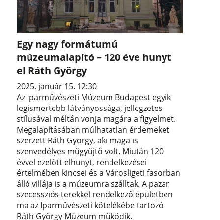
Egy nagy formátumú
múzeumalapító – 120 éve hunyt
el Ráth György
2025. január 15. 12:30
Az Iparművészeti Múzeum Budapest egyik
legismertebb látványossága, jellegzetes
stílusával méltán vonja magára a figyelmet.
Megalapításában múlhatatlan érdemeket
szerzett Ráth György, aki maga is
szenvedélyes műgyűjtő volt. Miután 120
évvel ezelőtt elhunyt, rendelkezései
értelmében kincsei és a Városligeti fasorban
álló villája is a múzeumra szálltak. A pazar
szecessziós terekkel rendelkező épületben
ma az Iparművészeti kötelékébe tartozó
Ráth György Múzeum működik.