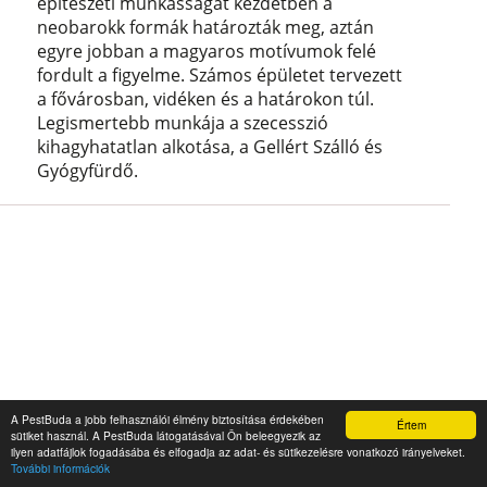
építészeti munkásságát kezdetben a
neobarokk formák határozták meg, aztán
egyre jobban a magyaros motívumok felé
fordult a figyelme. Számos épületet tervezett
a fővárosban, vidéken és a határokon túl.
Legismertebb munkája a szecesszió
kihagyhatatlan alkotása, a Gellért Szálló és
Gyógyfürdő.
A PestBuda a jobb felhasználói élmény biztosítása érdekében
Értem
sütiket használ. A PestBuda látogatásával Ön beleegyezik az
Egy 110 éves ferencvárosi
ilyen adatfájlok fogadásába és elfogadja az adat- és sütikezelésre vonatkozó irányelveket.
További információk
iskolaépület – Kőrössy Albert