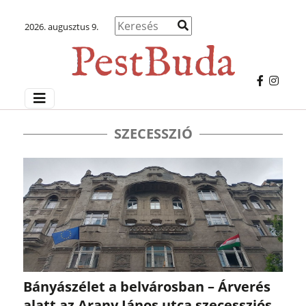
2026. augusztus 9.
SZECESSZIÓ
Bányászélet a belvárosban – Árverés
alatt az Arany János utca szecessziós