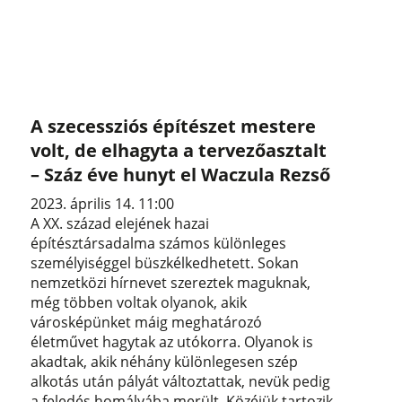
A szecessziós építészet mestere
volt, de elhagyta a tervezőasztalt
– Száz éve hunyt el Waczula Rezső
2023. április 14. 11:00
A XX. század elejének hazai
építésztársadalma számos különleges
személyiséggel büszkélkedhetett. Sokan
nemzetközi hírnevet szereztek maguknak,
még többen voltak olyanok, akik
városképünket máig meghatározó
életművet hagytak az utókorra. Olyanok is
akadtak, akik néhány különlegesen szép
alkotás után pályát változtattak, nevük pedig
a feledés homályába merült. Közéjük tartozik