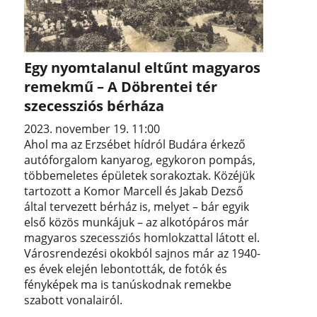
Egy nyomtalanul eltűnt magyaros
remekmű – A Döbrentei tér
szecessziós bérháza
2023. november 19. 11:00
Ahol ma az Erzsébet hídról Budára érkező
autóforgalom kanyarog, egykoron pompás,
többemeletes épületek sorakoztak. Közéjük
tartozott a Komor Marcell és Jakab Dezső
által tervezett bérház is, melyet – bár egyik
első közös munkájuk – az alkotópáros már
magyaros szecessziós homlokzattal látott el.
Városrendezési okokból sajnos már az 1940-
es évek elején lebontották, de fotók és
fényképek ma is tanúskodnak remekbe
szabott vonalairól.