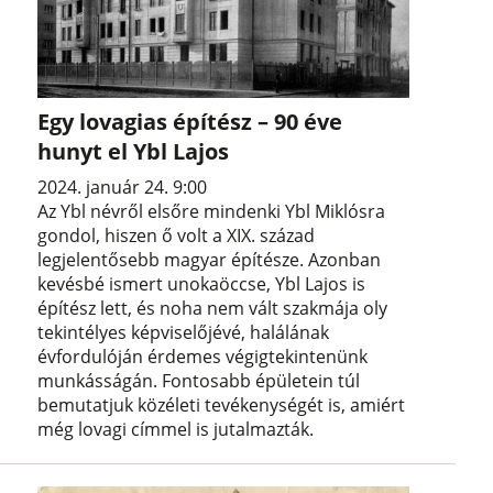
Egy lovagias építész – 90 éve
hunyt el Ybl Lajos
2024. január 24. 9:00
Az Ybl névről elsőre mindenki Ybl Miklósra
gondol, hiszen ő volt a XIX. század
legjelentősebb magyar építésze. Azonban
kevésbé ismert unokaöccse, Ybl Lajos is
építész lett, és noha nem vált szakmája oly
tekintélyes képviselőjévé, halálának
évfordulóján érdemes végigtekintenünk
munkásságán. Fontosabb épületein túl
bemutatjuk közéleti tevékenységét is, amiért
még lovagi címmel is jutalmazták.