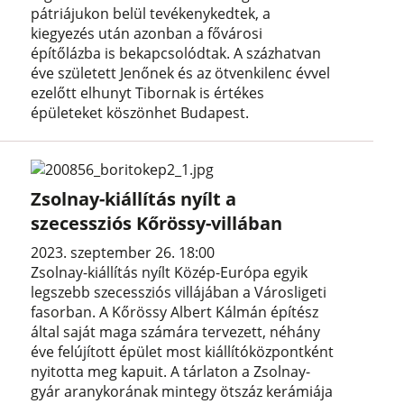
pátriájukon belül tevékenykedtek, a
kiegyezés után azonban a fővárosi
építőlázba is bekapcsolódtak. A százhatvan
éve született Jenőnek és az ötvenkilenc évvel
ezelőtt elhunyt Tibornak is értékes
épületeket köszönhet Budapest.
Zsolnay-kiállítás nyílt a
szecessziós Kőrössy-villában
2023. szeptember 26. 18:00
Zsolnay-kiállítás nyílt Közép-Európa egyik
legszebb szecessziós villájában a Városligeti
fasorban. A Kőrössy Albert Kálmán építész
által saját maga számára tervezett, néhány
éve felújított épület most kiállítóközpontként
nyitotta meg kapuit. A tárlaton a Zsolnay-
gyár aranykorának mintegy ötszáz kerámiája