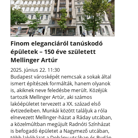
Finom eleganciáról tanúskodó
épületek – 150 éve született
Mellinger Artúr
2025. június 22. 11:30
Budapest városképét nemcsak a sokak által
ismert építészek formálták, hanem olyanok
is, akiknek neve feledésbe merült. Közéjük
tartozik Mellinger Artúr, aki számos
lakóépületet tervezett a XX. század első
évtizedeiben. Munkái között találjuk a róla
elnevezett Mellinger-házat a Ráday utcában,
a közelmúltban megújult Radnóti Színházat
is befogadó épületet a Nagymező utcában,
több lakóházat a Dohány utcában és Budán