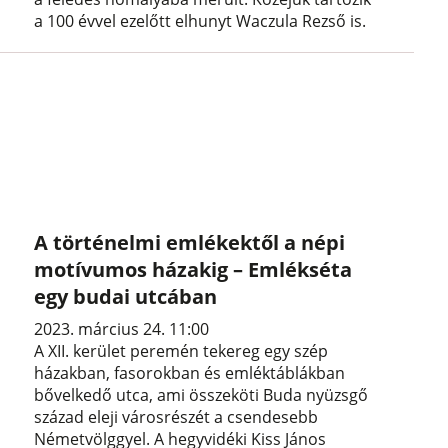
a 100 évvel ezelőtt elhunyt Waczula Rezső is.
A történelmi emlékektől a népi
motívumos házakig – Emlékséta
egy budai utcában
2023. március 24. 11:00
A XII. kerület peremén tekereg egy szép
házakban, fasorokban és emléktáblákban
bővelkedő utca, ami összeköti Buda nyüzsgő
század eleji városrészét a csendesebb
Németvölggyel. A hegyvidéki Kiss János