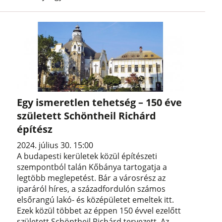
Egy ismeretlen tehetség – 150 éve
született Schöntheil Richárd
építész
2024. július 30. 15:00
A budapesti kerületek közül építészeti
szempontból talán Kőbánya tartogatja a
legtöbb meglepetést. Bár a városrész az
iparáról híres, a századfordulón számos
elsőrangú lakó- és középületet emeltek itt.
Ezek közül többet az éppen 150 évvel ezelőtt
született Schöntheil Richárd tervezett. Az