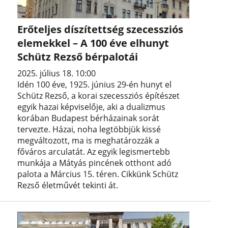
Erőteljes díszítettség szecessziós
elemekkel – A 100 éve elhunyt
Schütz Rezső bérpalotái
2025. július 18. 10:00
Idén 100 éve, 1925. június 29-én hunyt el
Schütz Rezső, a korai szecessziós építészet
egyik hazai képviselője, aki a dualizmus
korában Budapest bérházainak sorát
tervezte. Házai, noha legtöbbjük kissé
megváltozott, ma is meghatározzák a
főváros arculatát. Az egyik legismertebb
munkája a Mátyás pincének otthont adó
palota a Március 15. téren. Cikkünk Schütz
Rezső életművét tekinti át.