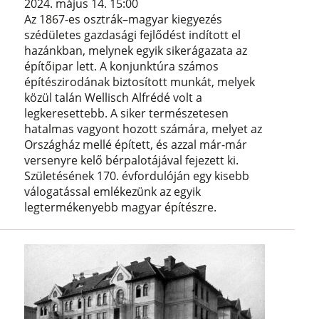
2024. május 14. 15:00
Az 1867-es osztrák–magyar kiegyezés
szédületes gazdasági fejlődést indított el
hazánkban, melynek egyik sikerágazata az
építőipar lett. A konjunktúra számos
építészirodának biztosított munkát, melyek
közül talán Wellisch Alfrédé volt a
legkeresettebb. A siker természetesen
hatalmas vagyont hozott számára, melyet az
Országház mellé épített, és azzal már-már
versenyre kelő bérpalotájával fejezett ki.
Születésének 170. évfordulóján egy kisebb
válogatással emlékezünk az egyik
legtermékenyebb magyar építészre.