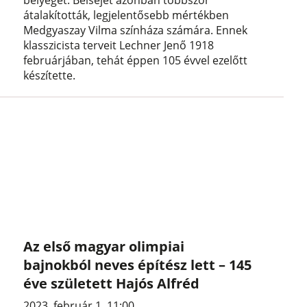
bélyegét. Belsejét azonban többször
átalakították, legjelentősebb mértékben
Medgyaszay Vilma színháza számára. Ennek
klasszicista terveit Lechner Jenő 1918
februárjában, tehát éppen 105 évvel ezelőtt
készítette.
Az első magyar olimpiai
bajnokból neves építész lett – 145
éve született Hajós Alfréd
2023. február 1. 11:00