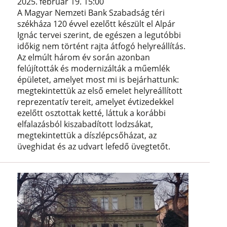
2025. február 19. 15:00
A Magyar Nemzeti Bank Szabadság téri
székháza 120 évvel ezelőtt készült el Alpár
Ignác tervei szerint, de egészen a legutóbbi
időkig nem történt rajta átfogó helyreállítás.
Az elmúlt három év során azonban
felújították és modernizálták a műemlék
épületet, amelyet most mi is bejárhattunk:
megtekintettük az első emelet helyreállított
reprezentatív tereit, amelyet évtizedekkel
ezelőtt osztottak ketté, láttuk a korábbi
elfalazásból kiszabadított lodzsákat,
megtekintettük a díszlépcsőházat, az
üveghidat és az udvart lefedő üvegtetőt.