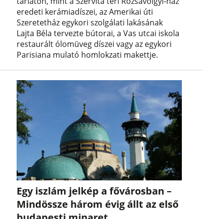
tárlaton, mint a Szervita téri Rózsavölgyi-ház
eredeti kerámiadíszei, az Amerikai úti
Szeretetház egykori szolgálati lakásának
Lajta Béla tervezte bútorai, a Vas utcai iskola
restaurált ólomüveg díszei vagy az egykori
Parisiana mulató homlokzati makettje.
Egy iszlám jelkép a fővárosban –
Mindössze három évig állt az első
budapesti minaret