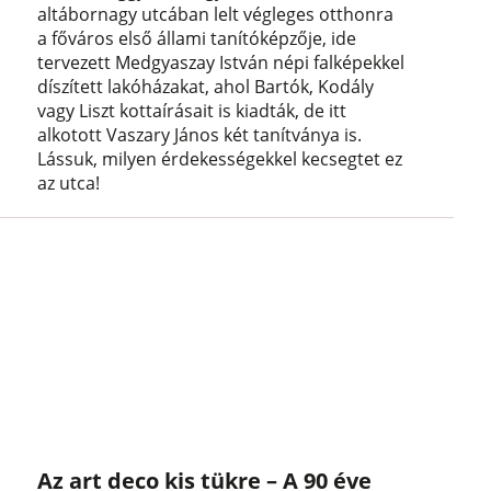
altábornagy utcában lelt végleges otthonra
a főváros első állami tanítóképzője, ide
tervezett Medgyaszay István népi falképekkel
díszített lakóházakat, ahol Bartók, Kodály
vagy Liszt kottaírásait is kiadták, de itt
alkotott Vaszary János két tanítványa is.
Lássuk, milyen érdekességekkel kecsegtet ez
az utca!
Az art deco kis tükre – A 90 éve